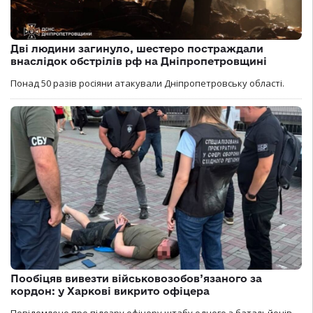
Дві людини загинуло, шестеро постраждали
внаслідок обстрілів рф на Дніпропетровщині
Понад 50 разів росіяни атакували Дніпропетровську області.
Пообіцяв вивезти військовозобов’язаного за
кордон: у Харкові викрито офіцера