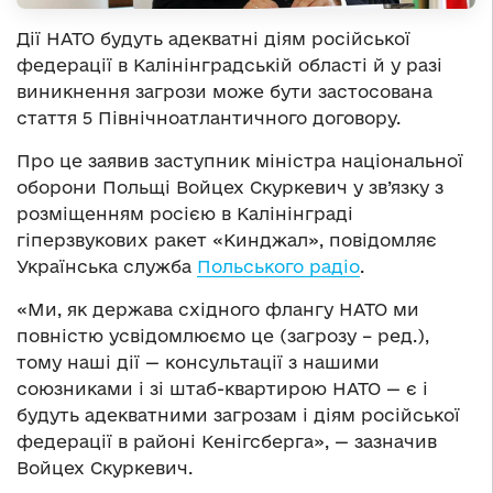
Дії НАТО будуть адекватні діям російської
федерації в Калінінградській області й у разі
виникнення загрози може бути застосована
стаття 5 Північноатлантичного договору.
Про це заявив заступник міністра національної
оборони Польщі Войцех Скуркевич у зв’язку з
розміщенням росією в Калінінграді
гіперзвукових ракет «Кинджал», повідомляє
Українська служба
Польського радіо
.
«Ми, як держава східного флангу НАТО ми
повністю усвідомлюємо це (загрозу – ред.),
тому наші дії — консультації з нашими
союзниками і зі штаб-квартирою НАТО — є і
будуть адекватними загрозам і діям російської
федерації в районі Кенігсберга», — зазначив
Войцех Скуркевич.