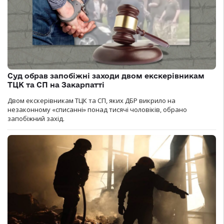
Суд обрав запобіжні заходи двом екскерівникам
ТЦК та СП на Закарпатті
Двом екскерівникам ТЦК та СП, яких ДБР викрило на
незаконному «списанні» понад тисячі чоловіків, обрано
запобіжний захід.