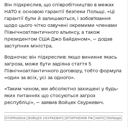
Він підкреслив, що співробітництво в межах
НАТО є основою гарантії безпеки Польщі. «Ці
гарантії були й залишаються, і зобов’язання
щодо цього чітко озвучені окремими членами
Північноатлантичного альянсу, а також
президентом США Джо Байденом», — додав
заступник міністра.
Водночас він підкреслив: якщо виникне якась
загроза, може бути задіяна стаття 5
Північноатлантичного договору, тобто формула
«один за всіх, усі за одного».
«Таким чином, ми абсолютно захищені у будь-
яких питаннях що стосуються загроз
республіці», — заявив Войцех Скуркевич.
STOPRUSSIA
ВОЙЦЕХ СКУРКЕВИЧ
ВТОРГНЕННЯ РФ
НАТО
ПОЛЬЩА