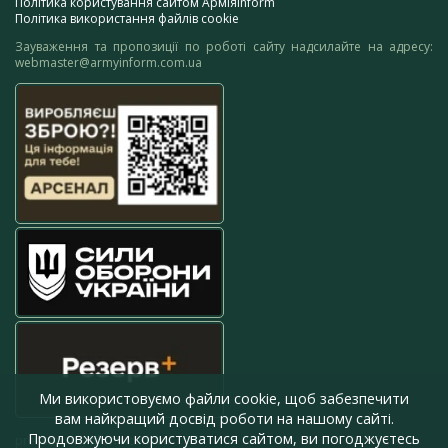
Політика користування сайтом АрміяInform
Політика використання файлів cookie
Зауваження та пропозиції по роботі сайту надсилайте на адресу:
webmaster@armyinform.com.ua
Ми використовуємо файли cookie, щоб забезпечити
вам найкращий досвід роботи на нашому сайті.
Продовжуючи користуватися сайтом, ви погоджуєтесь
press@armyinform.com.ua