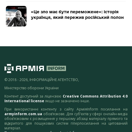
«Це зло має бути переможене»: історія
українця, який пережив російський полон
© 2018 - 2026, ІНФОРМАЦІЙНЕ АГЕНТСТВО,
Міністерство оборони України
Контент доступний за ліцензією
Creative Commons Attribution 4.0
International license
якщо не зазначено інше.
При використанні контенту з сайту АрміяInform посилання на
armyinform.com.ua
обов’язкове. Для суб’єктів у сфері онлайн-медіа
обов’язковим є розміщення у першому абзаці матеріалу прямого та
відкритого для пошукових систем гіперпосилання на цитований
матеріал.