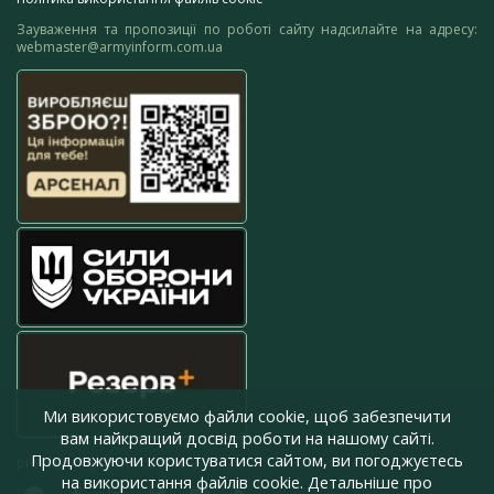
Зауваження та пропозиції по роботі сайту надсилайте на адресу:
webmaster@armyinform.com.ua
Ми використовуємо файли cookie, щоб забезпечити
вам найкращий досвід роботи на нашому сайті.
Продовжуючи користуватися сайтом, ви погоджуєтесь
press@armyinform.com.ua
на використання файлів cookie. Детальніше про