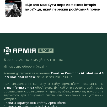
«Це зло має бути переможене»: історія
українця, який пережив російський полон
© 2018 - 2026, ІНФОРМАЦІЙНЕ АГЕНТСТВО,
Міністерство оборони України
Контент доступний за ліцензією
Creative Commons Attribution 4.0
International license
якщо не зазначено інше.
При використанні контенту з сайту АрміяInform посилання на
armyinform.com.ua
обов’язкове. Для суб’єктів у сфері онлайн-медіа
обов’язковим є розміщення у першому абзаці матеріалу прямого та
відкритого для пошукових систем гіперпосилання на цитований
матеріал.
Політика користування сайтом АрміяInform
Політика використання файлів cookie