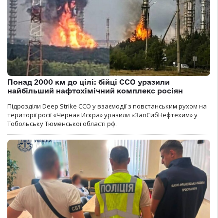
Понад 2000 км до цілі: бійці ССО уразили
найбільший нафтохімічний комплекс росіян
Підрозділи Deep Strike ССО у взаємодії з повстанським рухом на
території росії «Черная Искра» уразили «ЗапСибНефтехим» у
Тобольську Тюменської області рф.