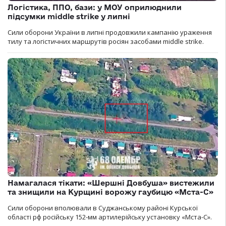
Логістика, ППО, бази: у МОУ оприлюднили
підсумки middle strike у липні
Сили оборони України в липні продовжили кампанію ураження
тилу та логістичних маршрутів росіян засобами middle strike.
Намагалася тікати: «Шершні Довбуша» вистежили
та знищили на Курщині ворожу гаубицю «Мста-С»
Сили оборони вполювали в Суджанському районі Курської
області рф російську 152-мм артилерійську установку «Мста-С».