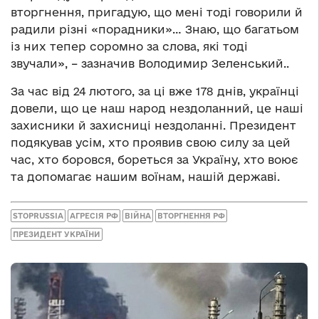
вторгнення, пригадую, що мені тоді говорили й
радили різні «порадники»… Знаю, що багатьом
із них тепер соромно за слова, які тоді
звучали», – зазначив Володимир Зеленський..
За час від 24 лютого, за ці вже 178 днів, українці
довели, що це наш народ нездоланний, це наші
захисники й захисниці нездоланні. Президент
подякував усім, хто проявив свою силу за цей
час, хто боровся, бореться за Україну, хто воює
та допомагає нашим воїнам, нашій державі.
STOPRUSSIA
АГРЕСІЯ РФ
ВІЙНА
ВТОРГНЕННЯ РФ
ПРЕЗИДЕНТ УКРАЇНИ