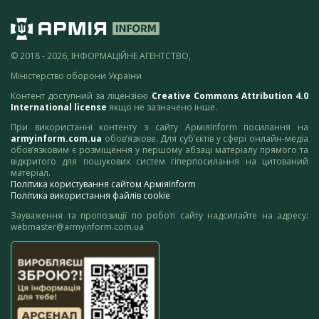
© 2018 - 2026, ІНФОРМАЦІЙНЕ АГЕНТСТВО,
Міністерство оборони України
Контент доступний за ліцензією
Creative Commons Attribution 4.0
International license
якщо не зазначено інше.
При використанні контенту з сайту АрміяInform посилання на
armyinform.com.ua
обов’язкове. Для суб’єктів у сфері онлайн-медіа
обов’язковим є розміщення у першому абзаці матеріалу прямого та
відкритого для пошукових систем гіперпосилання на цитований
матеріал.
Політика користування сайтом АрміяInform
Політика використання файлів cookie
Зауваження та пропозиції по роботі сайту надсилайте на адресу:
webmaster@armyinform.com.ua