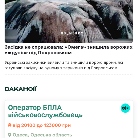
Засідка не спрацювала: «Омега» знищила ворожих
«ждунів» під Покровськом
Українські захисники виявили та знищили ворожі дрони, які
готували засідку на одному з териконів під Покровськом.
ВАКАНСІЇ
Оператор БПЛА
військовослужбовець
від 20100 до 123000 грн
Одеса, Одеська область