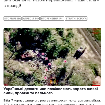
в правді!
STOPRUSSIA
АГРЕСІЯ РФ
ВТОРГНЕННЯ РФ
ВТРАТИ ВОРОГА
Українські десантники позбавляють ворога живої
сили, провізії та пального
Бійці 7 корпус швидкого реагування десантно-штурмових військ
ЗСУ поділилися видовищними кадрами з ураженнями низки