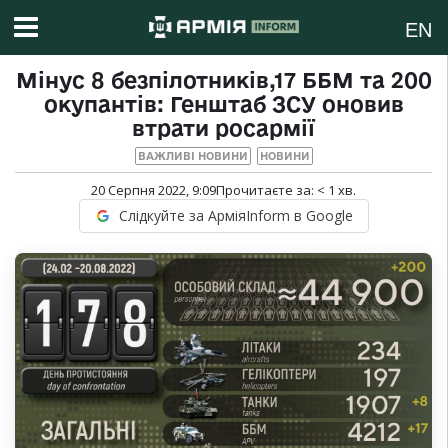
EN
Мінус 8 безпілотників,17 ББМ та 200
окупантів: Генштаб ЗСУ оновив
втрати росармії
ВАЖЛИВІ НОВИНИ
НОВИНИ
20 Серпня 2022, 9:09
Прочитаєте за:
< 1
хв.
Слідкуйте за АрміяInform в Google