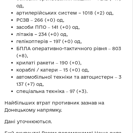
од,
артилерійських систем – 1018 (+2) од,
РСЗВ ‒ 266 (+0) од,
засоби ППО ‒ 141 (+0) од,
літаків – 234 (+0) од,
гелікоптерів – 197 (+0) од,
БПЛА оперативно-тактичного рівня ‒ 803
(+8),
крилаті ракети ‒ 190 (+0),
кораблі / катери ‒ 15 (+0) од,
автомобільної техніки та автоцистерн ‒ 3
137 (+7) од,
спеціальна техніка ‒ 97 (+3).
Найбільших втрат противник зазнав на
Донецькому напрямку.
Дані уточнюються.
Бий окупанта! Разом переможемо! Наша сила ‒