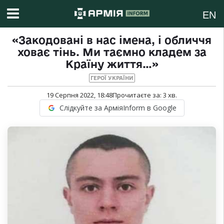
EN
«Закодовані в нас імена, і обличчя
ховає тінь. Ми таємно кладем за
Країну життя…»
ГЕРОЇ УКРАЇНИ
19 Серпня 2022, 18:48
Прочитаєте за:
3
хв.
Слідкуйте за АрміяInform в Google