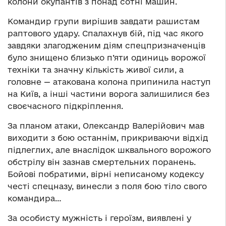
колони окупантів з понад сотні машин.
Командир групи вирішив завдати рашистам
раптового удару. Спалахнув бій, під час якого
завдяки злагодженим діям спецпризначенців
було знищено близько п’яти одиниць ворожої
техніки та значну кількість живої сили, а
головне — атакована колона припинила наступ
на Київ, а інші частини ворога залишилися без
своєчасного підкріплення.
За планом атаки, Олександр Валерійович мав
виходити з бою останнім, прикриваючи відхід
підлеглих, але внаслідок шквального ворожого
обстрілу він зазнав смертельних поранень.
Бойові побратими, вірні неписаному кодексу
честі спецназу, винесли з поля бою тіло свого
командира…
За особисту мужність і героїзм, виявлені у