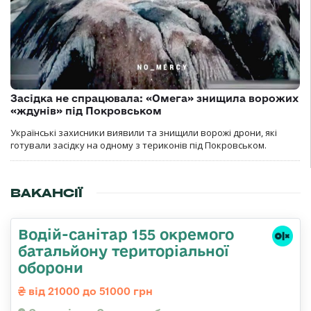
Засідка не спрацювала: «Омега» знищила ворожих
«ждунів» під Покровськом
Українські захисники виявили та знищили ворожі дрони, які
готували засідку на одному з териконів під Покровськом.
ВАКАНСІЇ
Водій-санітар 155 окремого
батальйону територіальної
оборони
від 21000 до 51000 грн