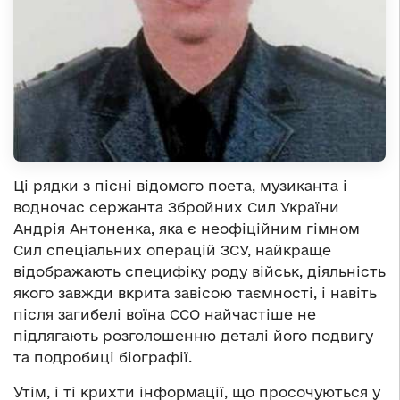
Ці рядки з пісні відомого поета, музиканта і
водночас сержанта Збройних Сил України
Андрія Антоненка, яка є неофіційним гімном
Сил спеціальних операцій ЗСУ, найкраще
відображають специфіку роду військ, діяльність
якого завжди вкрита завісою таємності, і навіть
після загибелі воїна ССО найчастіше не
підлягають розголошенню деталі його подвигу
та подробиці біографії.
Утім, і ті крихти інформації, що просочуються у