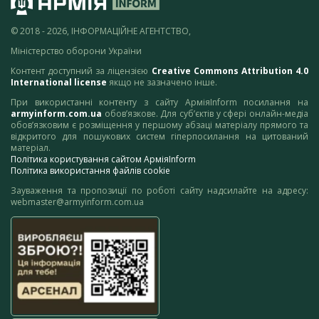
© 2018 - 2026, ІНФОРМАЦІЙНЕ АГЕНТСТВО,
Міністерство оборони України
Контент доступний за ліцензією
Creative Commons Attribution 4.0
International license
якщо не зазначено інше.
При використанні контенту з сайту АрміяInform посилання на
armyinform.com.ua
обов’язкове. Для суб’єктів у сфері онлайн-медіа
обов’язковим є розміщення у першому абзаці матеріалу прямого та
відкритого для пошукових систем гіперпосилання на цитований
матеріал.
Політика користування сайтом АрміяInform
Політика використання файлів cookie
Зауваження та пропозиції по роботі сайту надсилайте на адресу:
webmaster@armyinform.com.ua