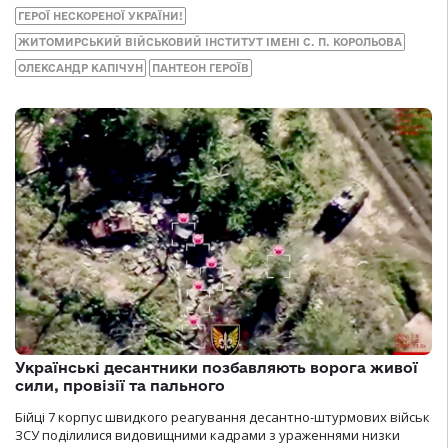
ГЕРОЇ НЕСКОРЕНОЇ УКРАЇНИ!
ЖИТОМИРСЬКИЙ ВІЙСЬКОВИЙ ІНСТИТУТ ІМЕНІ С. П. КОРОЛЬОВА
ОЛЕКСАНДР КАПІЧУН
ПАНТЕОН ГЕРОЇВ
Українські десантники позбавляють ворога живої
сили, провізії та пального
Бійці 7 корпус швидкого реагування десантно-штурмових військ
ЗСУ поділилися видовищними кадрами з ураженнями низки