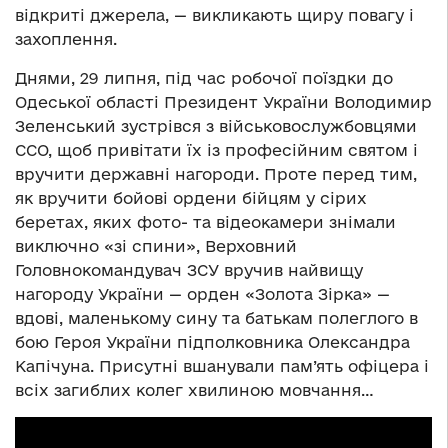
відкриті джерела, — викликають щиру повагу і
захоплення.
Днями, 29 липня, під час робочої поїздки до
Одеської області Президент України Володимир
Зеленський зустрівся з військовослужбовцями
ССО, щоб привітати їх із професійним святом і
вручити державні нагороди. Проте перед тим,
як вручити бойові ордени бійцям у сірих
беретах, яких фото- та відеокамери знімали
виключно «зі спини», Верховний
Головнокомандувач ЗСУ вручив найвищу
нагороду України — орден «Золота Зірка» —
вдові, маленькому сину та батькам полеглого в
бою Героя України підполковника Олександра
Капічуна. Присутні вшанували пам’ять офіцера і
всіх загиблих колег хвилиною мовчання…