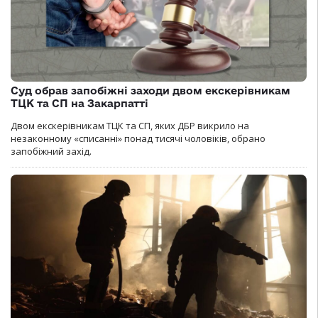
Суд обрав запобіжні заходи двом екскерівникам
ТЦК та СП на Закарпатті
Двом екскерівникам ТЦК та СП, яких ДБР викрило на
незаконному «списанні» понад тисячі чоловіків, обрано
запобіжний захід.