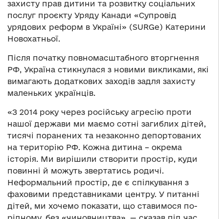
захисту прав дитини та розвитку соціальних
послуг проєкту Уряду Канади «Супровід
урядових реформ в Україні» (SURGe) Катерини
Новохатньої.
Після початку повномасштабного вторгнення
РФ, Україна стикнулася з новими викликами, які
вимагають додаткових заходів задля захисту
маленьких українців.
«З 2014 року через російську агресію проти
нашої держави ми маємо сотні загиблих дітей,
тисячі поранених та незаконно депортованих
на територію РФ. Кожна дитина – окрема
історія. Ми вирішили створити простір, куди
повинні й можуть звертатись родичі.
Неформальний простір, де є спілкування з
фаховими представниками центру. У питанні
дітей, ми хочемо показати, що ставимося по-
рідному, без «чиновництва», — сказав під час