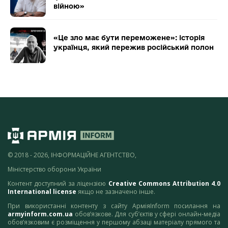
війною»
«Це зло має бути переможене»: історія
українця, який пережив російський полон
© 2018 - 2026, ІНФОРМАЦІЙНЕ АГЕНТСТВО,
Міністерство оборони України
Контент доступний за ліцензією
Creative Commons Attribution 4.0
International license
якщо не зазначено інше.
При використанні контенту з сайту АрміяInform посилання на
armyinform.com.ua
обов’язкове. Для суб’єктів у сфері онлайн-медіа
обов’язковим є розміщення у першому абзаці матеріалу прямого та