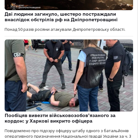
Дві людини загинуло, шестеро постраждали
внаслідок обстрілів рф на Дніпропетровщині
Понад 50 разів росіяни атакували Дніпропетровську області.
Пообіцяв вивезти військовозобов’язаного за
кордон: у Харкові викрито офіцера
Повідомлено про підозру офіцеру штабу одного з батальйонів
оперативного призначення Національної гвардії України за ч. 3