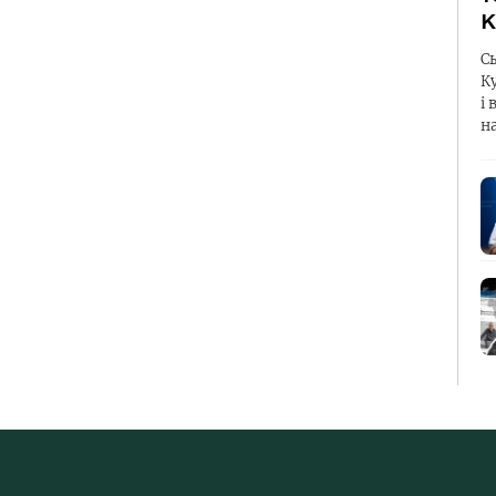
К
С
К
і 
н