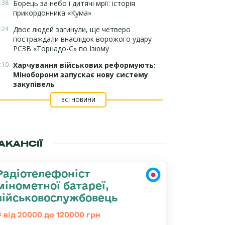
:38
Борець за небо і дитячі мрії: історія
прикордонника «Кума»
:24
Двоє людей загинули, ще четверо
постраждали внаслідок ворожого удару
РСЗВ «Торнадо-С» по Ізюму
:10
Харчування військових реформують:
Міноборони запускає нову систему
закупівель
ВСІ НОВИНИ
АКАНСІЇ
Радіотелефоніст
мінометної батареї,
військовослужбовець
від 20000 до 120000 грн