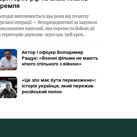
ремля
ьогодні виповнюється два роки від початку
урської операції — безпрецедентної за задумом
виконанням кампанії, яка перенесла бойові дії
а територію держави-агресора. Цей крок…
Актор і офіцер Володимир
Ращук: «Воєнні фільми не мають
нічого спільного з війною»
«Це зло має бути переможене»:
історія українця, який пережив
російський полон