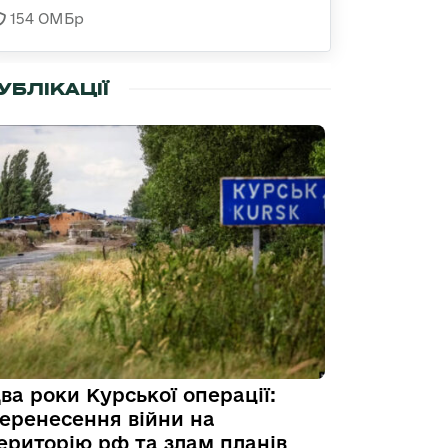
154 ОМБр
УБЛІКАЦІЇ
ва роки Курської операції:
еренесення війни на
ериторію рф та злам планів