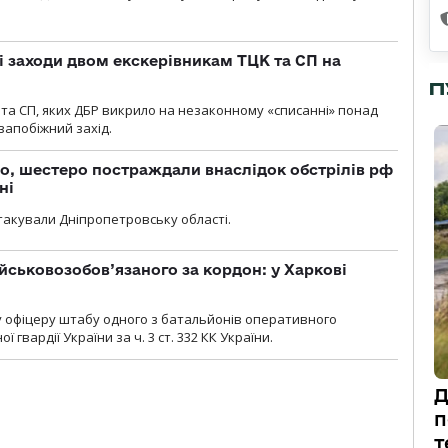
і заходи двом екскерівникам ТЦК та СП на
П
та СП, яких ДБР викрило на незаконному «списанні» понад
 запобіжний захід.
о, шестеро постраждали внаслідок обстрілів рф
ні
атакували Дніпропетровську області.
йськовозобов’язаного за кордон: у Харкові
у офіцеру штабу одного з батальйонів оперативного
гвардії України за ч. 3 ст. 332 КК України.
Д
п
т