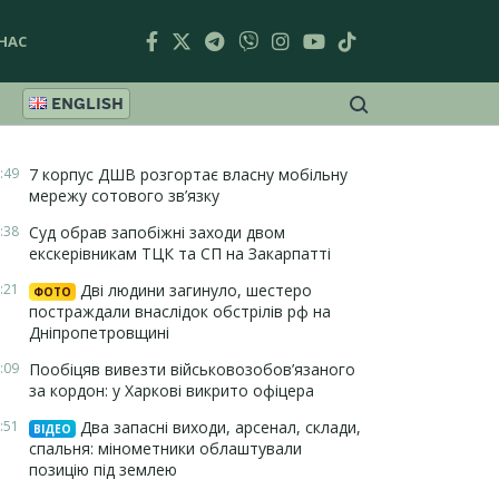
НАС
ENGLISH
:49
7 корпус ДШВ розгортає власну мобільну
мережу сотового зв’язку
:38
Суд обрав запобіжні заходи двом
екскерівникам ТЦК та СП на Закарпатті
:21
Дві людини загинуло, шестеро
ФОТО
постраждали внаслідок обстрілів рф на
Дніпропетровщині
:09
Пообіцяв вивезти військовозобов’язаного
за кордон: у Харкові викрито офіцера
:51
Два запасні виходи, арсенал, склади,
ВІДЕО
спальня: мінометники облаштували
позицію під землею