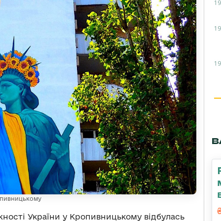
19
19
19
В
ропивницькому
ності України
у Кропивницькому відбулась