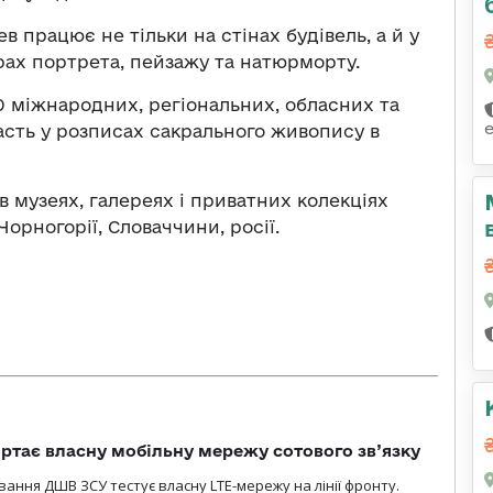
ев
працює не тільки на стінах будівель, а й у
рах портрета, пейзажу та натюрморту.
0 міжнародних, регіональних, обласних та
часть у розписах сакрального живопису в
 музеях, галереях і приватних колекціях
 Чорногорії, Словаччини, росії.
ртає власну мобільну мережу сотового зв’язку
вання ДШВ ЗСУ тестує власну LTE-мережу на лінії фронту.