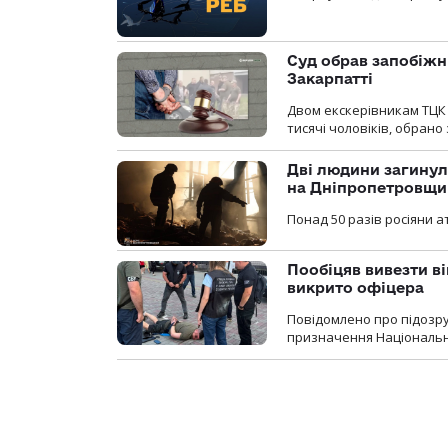
Суд обрав запобіжн
Закарпатті
Двом екскерівникам ТЦК 
тисячі чоловіків, обрано
Дві людини загинул
на Дніпропетровщи
Понад 50 разів росіяни 
Пообіцяв вивезти ві
викрито офіцера
Повідомлено про підозр
призначення Національної 