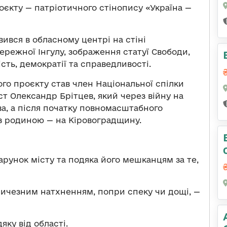
оєкту — патріотичного стінопису «Україна —
явився в обласному центрі
на стіні
ережної Інгулу,
зображення статуї Свободи,
сть, демократії та справедливості.
го проєкту став член Національної спілки
т Олександр Брітцев, який через війну на
ва, а після початку повномасштабного
із родиною — на Кіровоградщину.
арунок місту та подяка його мешканцям за те,
личезним натхненням, попри спеку чи дощі, —
яку від області.