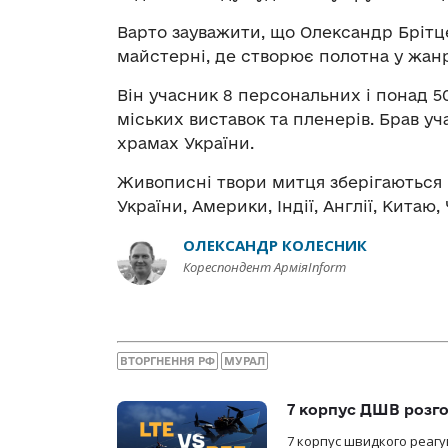
Варто зауважити, що
Олександр Брітц
майстерні, де створює полотна у жан
Він учасник 8 персональних і понад 5
міських виставок та пленерів. Брав у
храмах України.
Живописні твори митця зберігаються в
України, Америки, Індії, Англії, Китаю,
ОЛЕКСАНДР КОЛЕСНИК
Кореспондент АрміяInform
ВТОРГНЕННЯ РФ
МУРАЛ
7 корпус ДШВ розго
7 корпус швидкого реагу