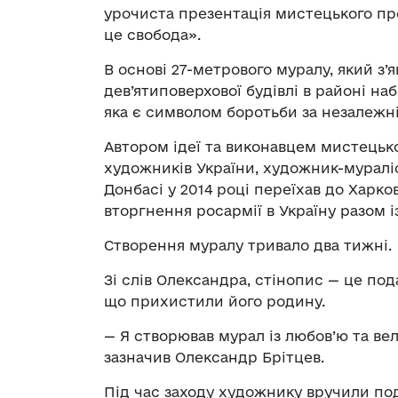
урочиста презентація мистецького пр
це свобода»
.
В основі 27-метрового муралу, який з’
дев’ятиповерхової будівлі в районі наб
яка є символом боротьби за незалежні
Автором ідеї та виконавцем мистецько
художників України, художник-мураліс
Донбасі у 2014 році переїхав до Харко
вторгнення росармії в Україну разом 
Створення муралу тривало два тижні.
Зі слів Олександра, стінопис — це под
що прихистили його родину.
— Я створював мурал із любов’ю та ве
зазначив Олександр Брітцев.
Під час
заходу
художнику вручили под