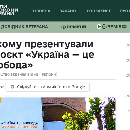
ГОЛОВНА
ВАКАНСІЇ
СОЦЗАХИСТ
ПРО 
ДОВІДНИК ВЕТЕРАНА
кому презентували
20
оєкт «Україна — це
20
обода»
20
ЕЦТВО ВЕДЕННЯ ВІЙНИ
РЕГІОНИ
Слідкуйте за АрміяInform в Google
хв.
20
19