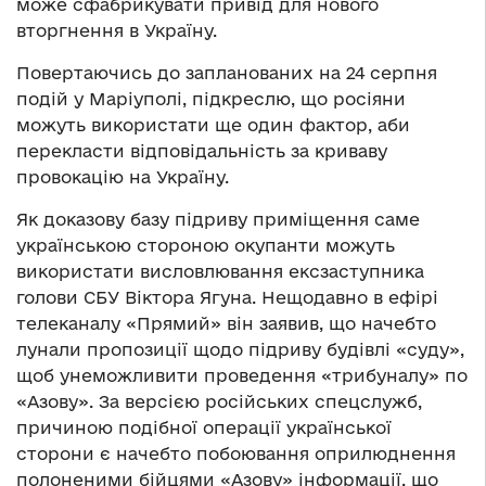
може сфабрикувати привід для нового
вторгнення в Україну.
Повертаючись до запланованих на 24 серпня
подій у Маріуполі, підкреслю, що росіяни
можуть використати ще один фактор, аби
перекласти відповідальність за криваву
провокацію на Україну.
Як доказову базу підриву приміщення саме
українською стороною окупанти можуть
використати висловлювання ексзаступника
голови СБУ Віктора Ягуна. Нещодавно в ефірі
телеканалу «Прямий» він заявив, що начебто
лунали пропозиції щодо підриву будівлі «суду»,
щоб унеможливити проведення «трибуналу» по
«Азову». За версією російських спецслужб,
причиною подібної операції української
сторони є начебто побоювання оприлюднення
полоненими бійцями «Азову» інформації, що