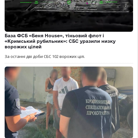
База ФСБ «Беня House», тіньовий флот і
«Кримський рубильник»: СБС уразили низку
ворожих цілей
За останні дві доби СБС 102 ворожих цілі.