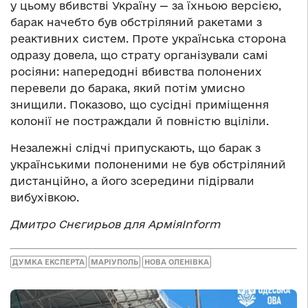
у цьому вбивстві Україну — за їхньою версією,
барак начебто був обстріляний ракетами з
реактивних систем. Проте українська сторона
одразу довела, що страту організували самі
росіяни: напередодні вбивства полонених
перевели до барака, який потім умисно
знищили. Показово, що сусідні приміщення
колонії не постраждали й повністю вціліли.
Незалежні слідчі припускають, що барак з
українськими полоненими не був обстріляний
дистанційно, а його зсередини підірвали
вибухівкою.
Дмитро Снєгирьов для АрміяInform
ДУМКА ЕКСПЕРТА
МАРІУПОЛЬ
НОВА ОЛЕНІВКА