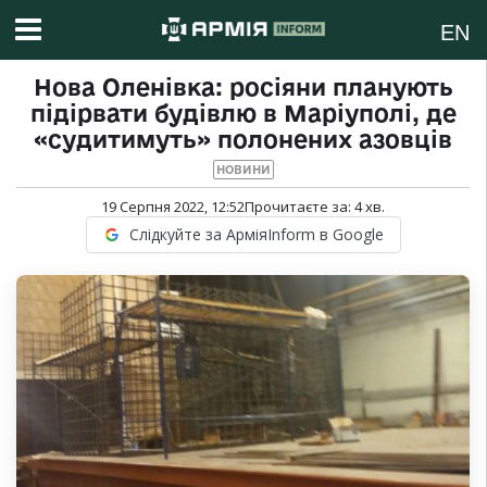
EN
Нова Оленівка: росіяни планують
підірвати будівлю в Маріуполі, де
«судитимуть» полонених азовців
НОВИНИ
19 Серпня 2022, 12:52
Прочитаєте за:
4
хв.
Слідкуйте за АрміяInform в Google