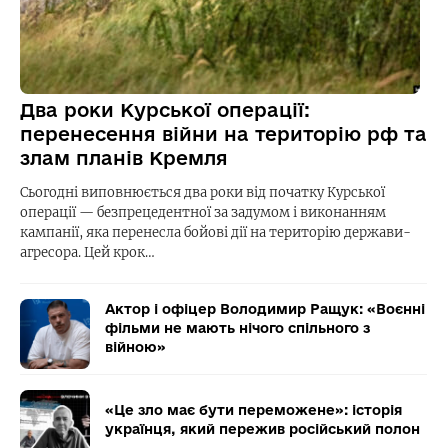
Два роки Курської операції:
перенесення війни на територію рф та
злам планів Кремля
Сьогодні виповнюється два роки від початку Курської
операції — безпрецедентної за задумом і виконанням
кампанії, яка перенесла бойові дії на територію держави-
агресора. Цей крок…
Актор і офіцер Володимир Ращук: «Воєнні
фільми не мають нічого спільного з
війною»
«Це зло має бути переможене»: історія
українця, який пережив російський полон