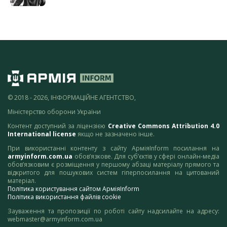
© 2018 - 2026, ІНФОРМАЦІЙНЕ АГЕНТСТВО,
Міністерство оборони України
Контент доступний за ліцензією
Creative Commons Attribution 4.0
International license
якщо не зазначено інше.
При використанні контенту з сайту АрміяInform посилання на
armyinform.com.ua
обов’язкове. Для суб’єктів у сфері онлайн-медіа
обов’язковим є розміщення у першому абзаці матеріалу прямого та
відкритого для пошукових систем гіперпосилання на цитований
матеріал.
Політика користування сайтом АрміяInform
Політика використання файлів cookie
Зауваження та пропозиції по роботі сайту надсилайте на адресу:
webmaster@armyinform.com.ua