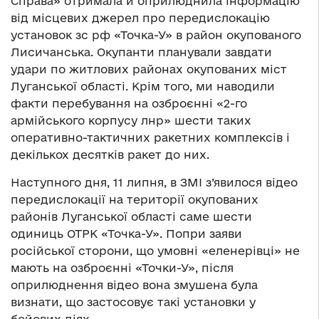
Справа» отримала й оприлюднила інформацію
від місцевих джерел про передислокацію
установок зс рф «Точка-У» в район окупованого
Лисичанська. Окупанти планували завдати
удари по житлових районах окупованих міст
Луганської області. Крім того, ми наводили
факти перебування на озброєнні «2-го
армійського корпусу лнр» шести таких
оперативно-тактичних ракетних комплексів і
декількох десятків ракет до них.
Наступного дня, 11 липня, в ЗМІ з’явилося відео
передислокації на території окупованих
районів Луганської області саме шести
одиниць ОТРК «Точка-У». Попри заяви
російської сторони, що умовні «еленерівці» не
мають на озброєнні «Точки-У», після
оприлюднення відео вона змушена була
визнати, що застосовує такі установки у
бойових діях.