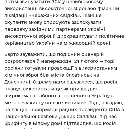
потім звинуватити ЗСУ у невибірковому
використанні високоточної зброї або фізичній
ліквідації «небажаних свідків». Пізніше
окупанти знову спробують заблокувати
передачу західними партнерами Україні
високоточної зброї й дискредитувати політичне
керівництво України на міжнародній арені.
Варто зауважити, що подібний сценарій
розроблявся й напередодні 24 лютого — тоді
росіяни готували провокації з використанням
хімічної зброї біля міста Слов’янськ на
Донеччині. Окремо наголошувалося, що росія
планує використати це як привід для
широкомасштабного вторгнення в Україну з
метою «захисту співвітчизників». Тоді, нагадаю,
на тлі цієї інформації радник президента США з
національної безпеки Джейк Салліван під час
брифінгу в Білому домі підтвердив, що Росія