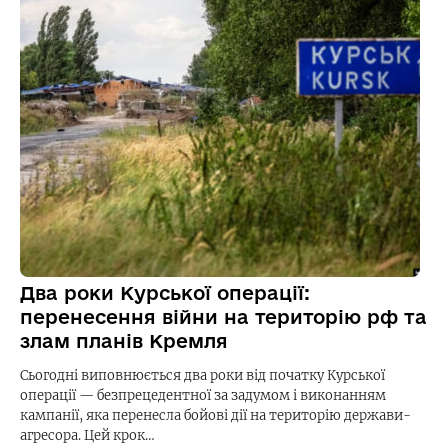
Два роки Курської операції:
перенесення війни на територію рф та
злам планів Кремля
Сьогодні виповнюється два роки від початку Курської
операції — безпрецедентної за задумом і виконанням
кампанії, яка перенесла бойові дії на територію держави-
агресора. Цей крок…