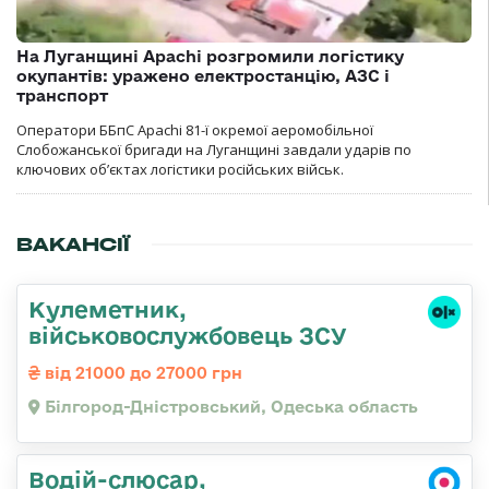
На Луганщині Apachi розгромили логістику
окупантів: уражено електростанцію, АЗС і
транспорт
Оператори ББпС Apachi 81-ї окремої аеромобільної
Слобожанської бригади на Луганщині завдали ударів по
ключових об’єктах логістики російських військ.
ВАКАНСІЇ
Кулеметник,
військовослужбовець ЗСУ
від 21000 до 27000 грн
Білгород-Дністровський, Одеська область
Водій-слюсар,