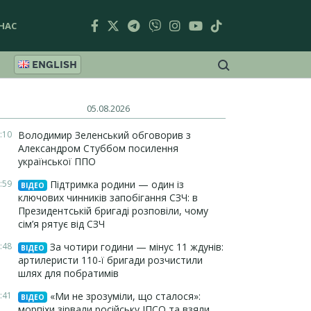
НАС
ENGLISH
05.08.2026
:10
Володимир Зеленський обговорив з
Александром Стуббом посилення
української ППО
:59
Підтримка родини — один із
ВІДЕО
ключових чинників запобігання СЗЧ: в
Президентській бригаді розповіли, чому
сім’я рятує від СЗЧ
:48
За чотири години — мінус 11 ждунів:
ВІДЕО
артилеристи 110-ї бригади розчистили
шлях для побратимів
:41
«Ми не зрозуміли, що сталося»:
ВІДЕО
морпіхи зірвали російську ІПСО та взяли