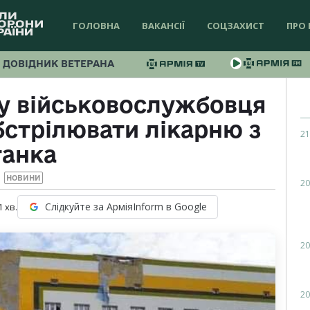
ГОЛОВНА
ВАКАНСІЇ
СОЦЗАХИСТ
ПРО 
ДОВІДНИК ВЕТЕРАНА
у військовослужбовця
бстрілювати лікарню з
21
танка
НОВИНИ
20
Слідкуйте за АрміяInform в Google
1
хв.
20
20