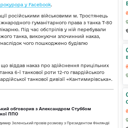
прокурора у Facebook
.
пації російськими військовими м. Тростянець
жнародного гуманітарного права з танка Т-80
ікарню. Під час обстрілів у ній перебували
рожого танка, виконуючи злочинний наказ,
унаслідок чого пошкоджено будівлю
 що віддав наказ про здійснення прицільних
танка 6-ї танкової роти 12-го гвардійського
ардійської танкової дивізії «Кантимирівська».
кий обговорив з Александром Стуббом
ької ППО
димир Зеленський провів розмову з Президентом Фінляндії