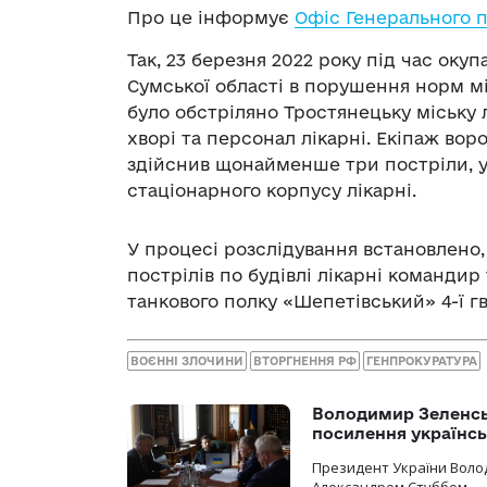
Про це інформує
Офіс Генерального 
Так, 23 березня 2022 року під час оку
Сумської області в порушення норм мі
було обстріляно Тростянецьку міську л
хворі та персонал лікарні. Екіпаж во
здійснив щонайменше три постріли, 
стаціонарного корпусу лікарні.
У процесі розслідування встановлено,
пострілів по будівлі лікарні командир 
танкового полку «Шепетівський» 4-ї гв
ВОЄННІ ЗЛОЧИНИ
ВТОРГНЕННЯ РФ
ГЕНПРОКУРАТУРА
Володимир Зеленсь
посилення українс
Президент України Воло