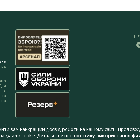
pr
ons
не
orm
Для
м є
 та
 на
 на
чити вам найкращий досвід роботи на нашому сайті. Продовжу
я файлів cookie. Детальніше про
політику використання фай