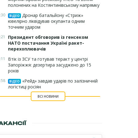
полонених на Костянтинівському напрямку
:30
Дронар батальйону «Стриж»
ВІДЕО
ювелірно ліквідував окупанта одним
точним ударом
:21
Президент обговорив із генсеком
НАТО постачання Україні ракет-
перехоплювачів
:11
Втік із ЗСУ та готував теракт у центрі
Запоріжжя: дезертира засуджено до 15
років
:58
«Рейд» завдав ударів по залізничній
ВІДЕО
логістиці росіян
ВСІ НОВИНИ
АКАНСІЇ