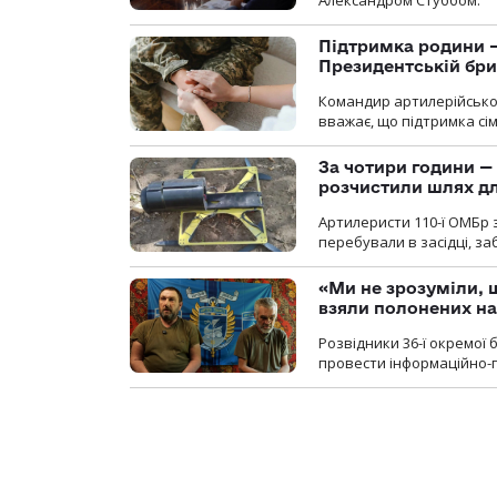
Александром Стуббом.
Підтримка родини —
Президентській бриг
Командир артилерійсько
вважає, що підтримка сі
За чотири години — 
розчистили шлях д
Артилеристи 110-ї ОМБр з
перебували в засідці, з
«Ми не зрозуміли, 
взяли полонених н
Розвідники 36-ї окремої 
провести інформаційно-п