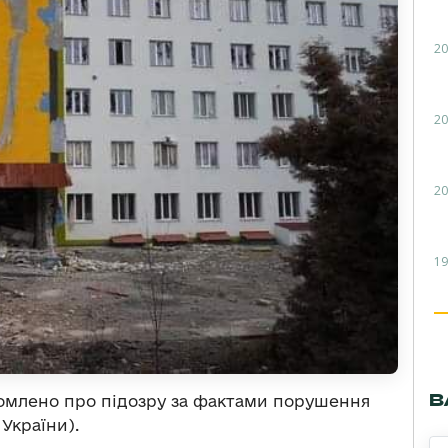
20
20
20
19
В
омлено про підозру за фактами порушення
 України).