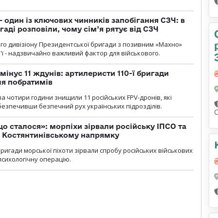
 один із ключових чинників запобігання СЗЧ: в
аді розповіли, чому сім’я рятує від СЗЧ
го дивізіону Президентської бригади з позивним «Махно»
м'ї - надзвичайно важливий фактор для військового.
мінус 11 ждунів: артилеристи 110-ї бригади
ля побратимів
а чотири години знищили 11 російських FPV-дронів, які
абезпечивши безпечний рух українських підрозділів.
що сталося»: морпіхи зірвали російську ІПСО та
а Костянтинівському напрямку
бригади морської піхоти зірвали спробу російських військових
сихологічну операцію.