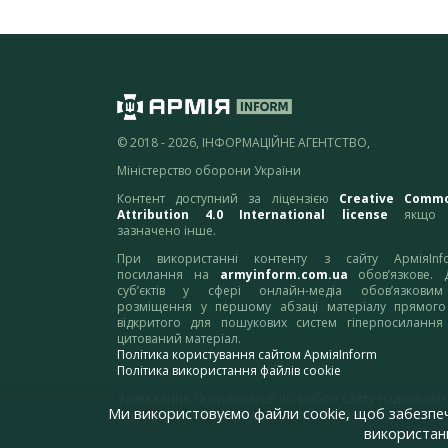
© 2018 - 2026, ІНФОРМАЦІЙНЕ АГЕНТСТВО,
Міністерство оборони України
Контент доступний за ліцензією
Creative Comm
Attribution 4.0 International license
якщо 
зазначено інше.
При використанні контенту з сайту АрміяInf
посилання на
armyinform.com.ua
обов’язкове. 
суб’єктів у сфері онлайн-медіа обов’язкови
розміщення у першому абзаці матеріалу прямого
відкритого для пошукових систем гіперпосилання
цитований матеріал.
Політика користування сайтом АрміяInform
Політика використання файлів cookie
Зауваження та пропозиції по роботі сайту надсилайте
Ми використовуємо файли cookie, щоб забезпе
адресу:
webmaster@armyinform.com.ua
використанн