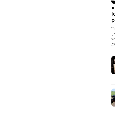
«
і
р
Ч
5
ч
л