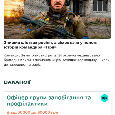
Знищив шістьох росіян, а сімох взяв у полон:
історія командира «Гіря»
Командир 3-ї мотопіхотної роти 43-ї окремої механізованої
бригади Олексій із позивним «Гіря» захищає Харківщину — край,
де народився та виріс.
ВАКАНСІЇ
Офіцер групи запобігання та
профілактики
від 30000 до 60000 грн