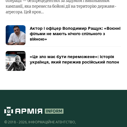
операції — безпрецедентної за задумом і виконанням
кампанії, яка перенесла бойові дії на територію держави-
агресора. Цей крок…
Актор і офіцер Володимир Ращук: «Воєнні
фільми не мають нічого спільного з
війною»
«Це зло має бути переможене»: історія
українця, який пережив російський полон
© 2018 - 2026, ІНФОРМАЦІЙНЕ АГЕНТСТВО,