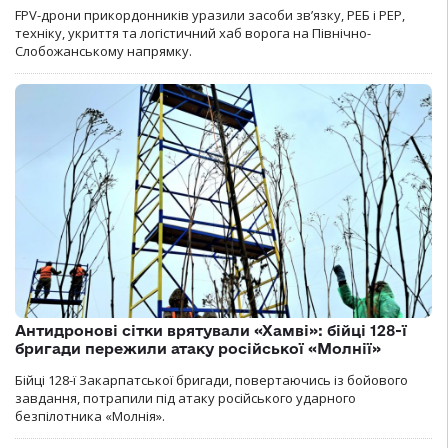
FPV-дрони прикордонників уразили засоби зв’язку, РЕБ і РЕР,
техніку, укриття та логістичний хаб ворога на Північно-
Слобожанському напрямку.
Антидронові сітки врятували «Хамві»: бійці 128-ї
бригади пережили атаку російської «Молнії»
Бійці 128-ї Закарпатської бригади, повертаючись із бойового
завдання, потрапили під атаку російського ударного
безпілотника «Молнія».