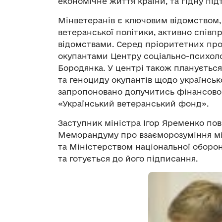
економічне життя країни, та гідну пі
Мінветеранів є ключовим відомством,
ветеранської політики, активно спів
відомствами. Серед пріоритетних прое
окупантами Центру соціально-психолог
Бородянка. У центрі також плануєтьс
та геноциду окупантів щодо українськ
запропоновано долучитись фінансово 
«Український ветеранський фонд».
Заступник міністра Ігор Яременко по
Меморандуму про взаєморозуміння між
та Міністерством національної оборо
та готується до його підписання.