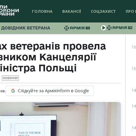
ГОЛОВНА
ВАКАНСІЇ
СОЦЗАХИСТ
ПРО 
ДОВІДНИК ВЕТЕРАНА
ах ветеранів провела
15
івником Канцелярії
іністра Польщі
15
НОВИНИ
14
Слідкуйте за АрміяInform в Google
хв.
14
14