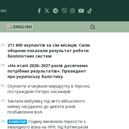
НАС
ENGLISH
:26
211 600 окупантів за сім місяців: Сили
оборони показали результат роботи
безпілотних систем
:09
«На етапі 2026–2027 років досягнемо
потрібних результатів»: Президент
про українську балістику
:55
Окупанти атакували маршрутку в Херсоні,
постраждали п’ятеро пасажирів
:39
Заклала вибухівку під авто військового:
киянку засуджено до дев’яти років
позбавлення волі
:26
Годину вмовляли пересісти з
КОМЕНТАР
інвалідного візка на НРК: під Куп’янськом