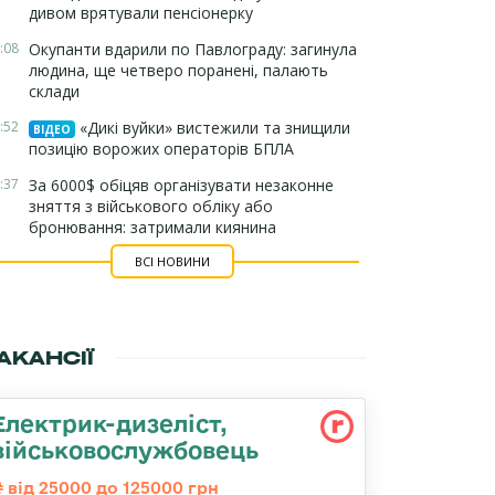
дивом врятували пенсіонерку
:08
Окупанти вдарили по Павлограду: загинула
людина, ще четверо поранені, палають
склади
:52
«Дикі вуйки» вистежили та знищили
ВІДЕО
позицію ворожих операторів БПЛА
:37
За 6000$ обіцяв організувати незаконне
зняття з військового обліку або
бронювання: затримали киянина
ВСІ НОВИНИ
АКАНСІЇ
Електрик-дизеліст,
військовослужбовець
від 25000 до 125000 грн