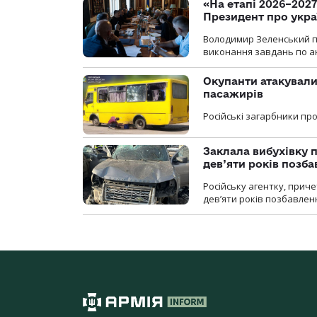
«На етапі 2026–2027
Президент про укра
Володимир Зеленський пр
виконання завдань по ан
Окупанти атакували
пасажирів
Російські загарбники п
Заклала вибухівку п
дев’яти років позба
Російську агентку, приче
дев’яти років позбавленн