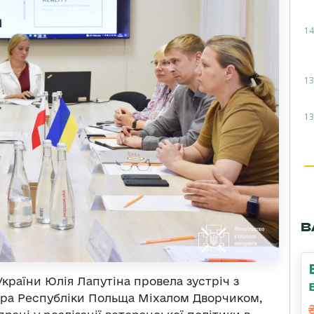
14
13
13
В
України Юлія Лапутіна провела зустріч з
тра Республіки Польща Міхалом Дворчиком,