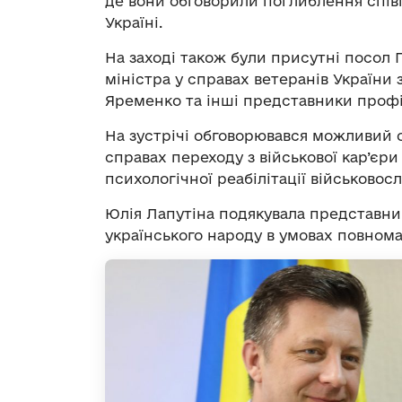
де вони обговорили поглиблення співпр
Україні.
На заході також були присутні посол П
міністра у справах ветеранів України 
Яременко та інші представники профі
На зустрічі обговорювався можливий о
справах переходу з військової кар’єри
психологічної реабілітації військовос
Юлія Лапутіна подякувала представни
українського народу в умовах повнома