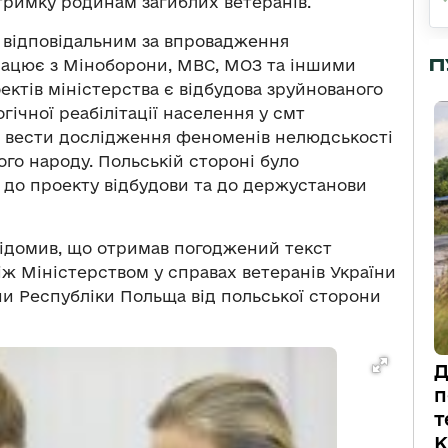
дтримку родинам загиблих ветеранів.
 відповідальним за впровадження
П
працює з Міноборони, МВС, МОЗ та іншими
ктів міністерства є відбудова зруйнованого
ічної реабілітації населення у смт
я вести дослідження феноменів нелюдськості
ого народу. Польській стороні було
до проекту відбудови та до держустанови
відомив, що отримав погоджений текст
 Міністерством у справах ветеранів України
ни Республіки Польща від польської сторони
Д
п
т
К