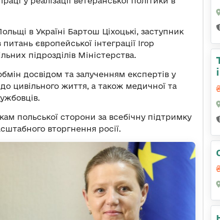
аці у реалізації ветеранської політики в
ольщі в Україні Бартош Ціхоцькі, заступник
з питань європейської інтеграції Ігор
льних підрозділів Міністерства.
бмін досвідом та залученням експертів у
 до цивільного життя, а також медичної та
лужбовців.
кам польської сторони за всебічну підтримку
сштабного вторгнення росії.