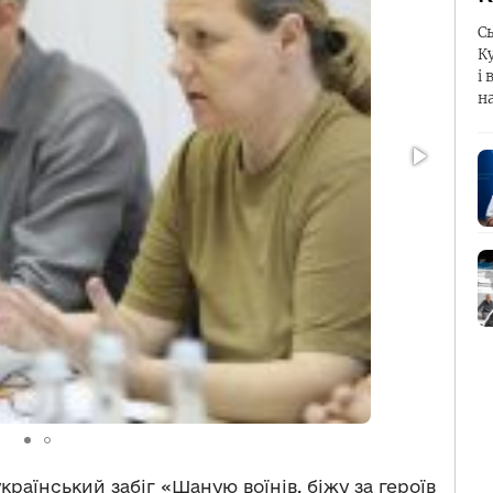
С
К
і 
н
раїнський забіг «Шаную воїнів, біжу за героїв