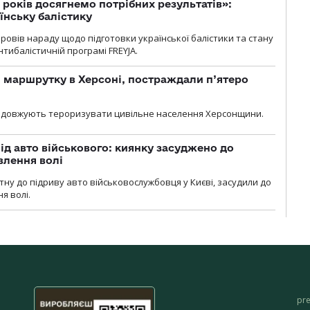
 років досягнемо потрібних результатів»:
їнську балістику
овів нараду щодо підготовки української балістики та стану
тибалістичній програмі FREYJA.
 маршрутку в Херсоні, постраждали п’ятеро
родовжують тероризувати цивільне населення Херсонщини.
ід авто військового: киянку засуджено до
влення волі
тну до підриву авто військовослужбовця у Києві, засудили до
я волі.
pr