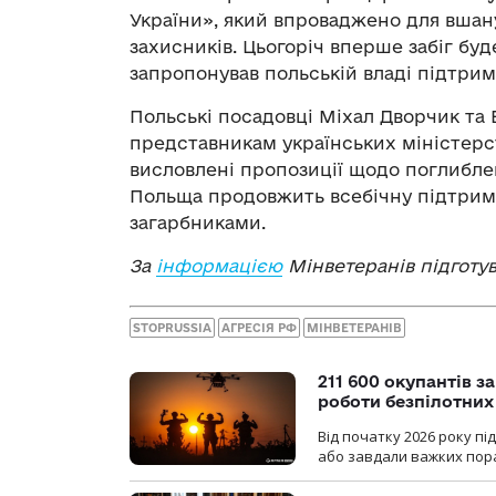
України», який впроваджено для вшану
захисників. Цьогоріч вперше забіг бу
запропонував польській владі підтрима
Польські посадовці Міхал Дворчик та
представникам українських міністерст
висловлені пропозиції щодо поглиблен
Польща продовжить всебічну підтримк
загарбниками.
За
інформацією
Мінветеранів підготу
STOPRUSSIA
АГРЕСІЯ РФ
МІНВЕТЕРАНІВ
211 600 окупантів з
роботи безпілотних
Від початку 2026 року п
або завдали важких пора