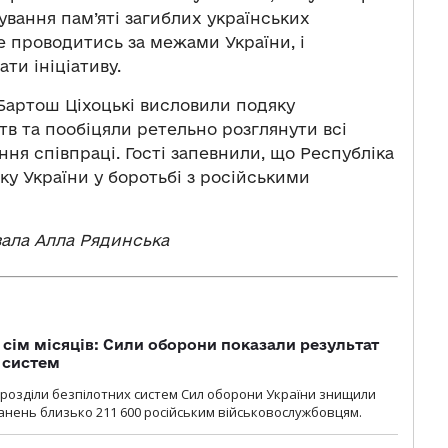
вання пам’яті загиблих українських
де проводитись за межами України, і
ти ініціативу.
 Бартош Ціхоцькі висловили подяку
в та пообіцяли ретельно розглянути всі
ня співпраці. Гості запевнили, що Республіка
у України у боротьбі з російськими
вала Алла Рядинська
а сім місяців: Сили оборони показали результат
 систем
ідрозділи безпілотних систем Сил оборони України знищили
нень близько 211 600 російським військовослужбовцям.