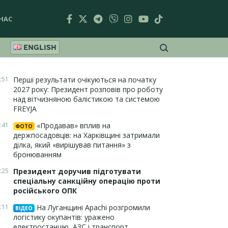
НАС
ENGLISH
:51
Перші результати очікуються на початку
2027 року: Президент розповів про роботу
над вітчизняною балістикою та системою
FREYJA
:41
«Продавав» вплив на
ФОТО
держпосадовців: на Харківщині затримали
ділка, який «вирішував питання» з
бронюванням
:25
Президент доручив підготувати
спеціальну санкційну операцію проти
російського ОПК
:11
На Луганщині Apachi розгромили
ВІДЕО
логістику окупантів: уражено
електростанцію, АЗС і транспорт