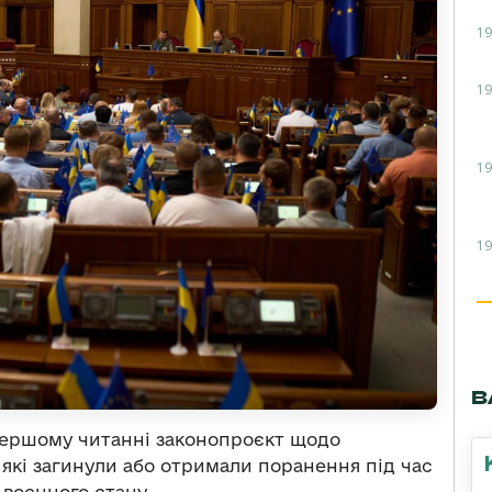
19
19
19
19
В
 першому читанні законопроєкт щодо
які загинули або отримали поранення під час