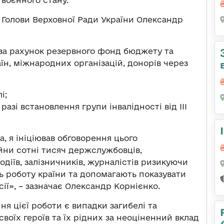
̈ воєнного стану.
Голови Верховної Ради України Олександр
(за рахунок резервного фонд бюджету та
їн, міжнародних організацій, донорів через
і;
разі встановлення групи інвалідності від ІІІ
а, я ініціював обговорення цього
йни сотні тисяч держслужбовців,
водіїв, залізничників, журналістів ризикуючи
ь роботу країни та допомагають показувати
сії», – зазначає Олександр Корнієнко.
ння цієї роботи є випадки загибелі та
воїх героїв та їх рідних за неоціненний вклад