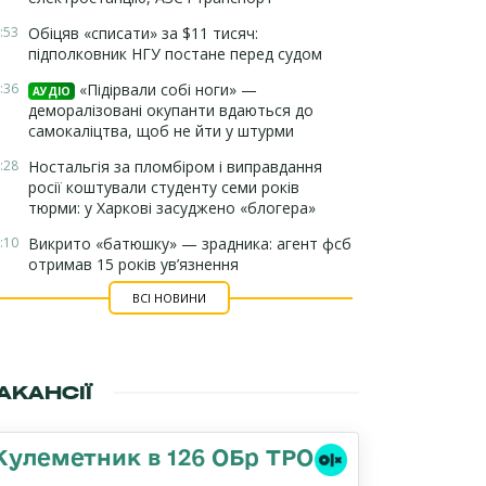
:53
Обіцяв «списати» за $11 тисяч:
підполковник НГУ постане перед судом
:36
«Підірвали собі ноги» —
АУДІО
деморалізовані окупанти вдаються до
самокаліцтва, щоб не йти у штурми
:28
Ностальгія за пломбіром і виправдання
росії коштували студенту семи років
тюрми: у Харкові засуджено «блогера»
:10
Викрито «батюшку» — зрадника: агент фсб
отримав 15 років ув’язнення
ВСІ НОВИНИ
АКАНСІЇ
Кулеметник в 126 ОБр ТРО