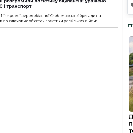
i розгромили логістику окупантів: уражено
С і транспорт
1-ї окремої аеромобільної Слобожанської бригади на
 по ключових об’єктах логістики російських військ.
П
Д
п
т