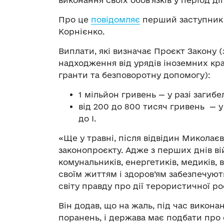
виконання своїх обов’язків у період діі
Про це
повідомляє
перший заступник 
Корнієнко.
Виплати, які визначає Проєкт Закону 
надходження від урядів іноземних кра
гранти та безповоротну допомогу):
1 мільйон гривень — у разі загибел
від 200 до 800 тисяч гривень — у 
до І.
«Ще у травні, після відвідин Миколаєв
законопроєкту. Адже з перших днів ві
комунальників, енергетиків, медиків, 
своїм життям і здоров’ям забезпечуют
світу правду про дії терористичної ро
Він додав, що на жаль, під час викона
поранень, і держава має подбати про с