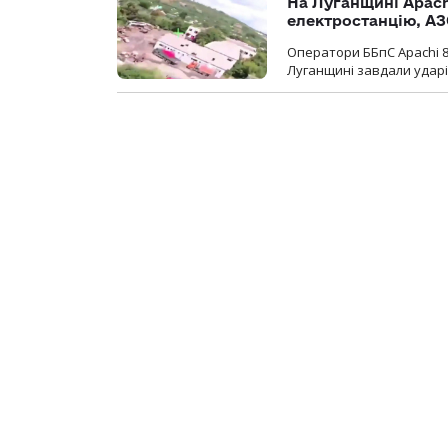
На Луганщині Apach
електростанцію, АЗ
Оператори ББпС Apachi 8
Луганщині завдали ударів