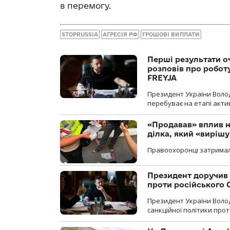
в перемогу.
STOPRUSSIA
АГРЕСІЯ РФ
ГРОШОВІ ВИПЛАТИ
Перші результати о
розповів про робот
FREYJA
Президент України Воло
перебуває на етапі актив
«Продавав» вплив н
ділка, який «виріш
Правоохоронці затримал
Президент доручив 
проти російського
Президент України Воло
санкційної політики проти