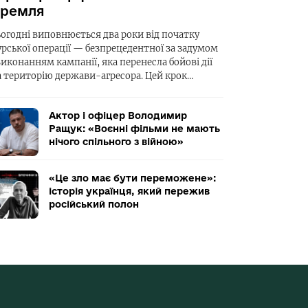
ремля
ьогодні виповнюється два роки від початку
урської операції — безпрецедентної за задумом
виконанням кампанії, яка перенесла бойові дії
а територію держави-агресора. Цей крок…
Актор і офіцер Володимир
Ращук: «Воєнні фільми не мають
нічого спільного з війною»
«Це зло має бути переможене»:
історія українця, який пережив
російський полон