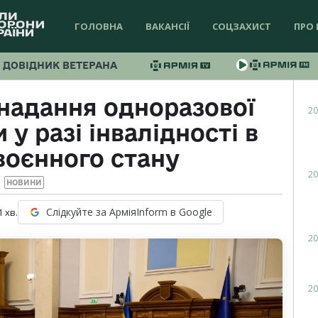
ГОЛОВНА
ВАКАНСІЇ
СОЦЗАХИСТ
ПРО 
ДОВІДНИК ВЕТЕРАНА
надання одноразової
20
у разі інвалідності в
 воєнного стану
20
НОВИНИ
Слідкуйте за АрміяInform в Google
1
хв.
20
20