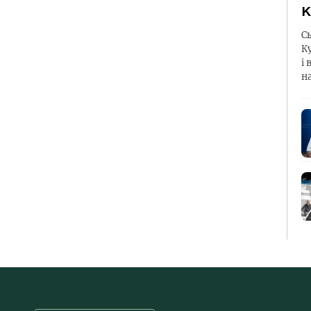
К
С
К
і 
н