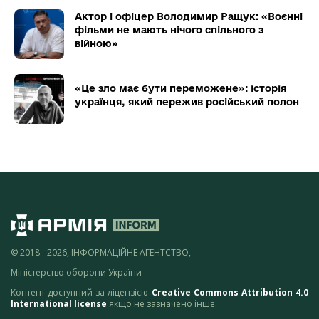
Актор і офіцер Володимир Ращук: «Воєнні
фільми не мають нічого спільного з
війною»
«Це зло має бути переможене»: історія
українця, який пережив російський полон
© 2018 - 2026, ІНФОРМАЦІЙНЕ АГЕНТСТВО,
Міністерство оборони України
Контент доступний за ліцензією
Creative Commons Attribution 4.0
International license
якщо не зазначено інше.