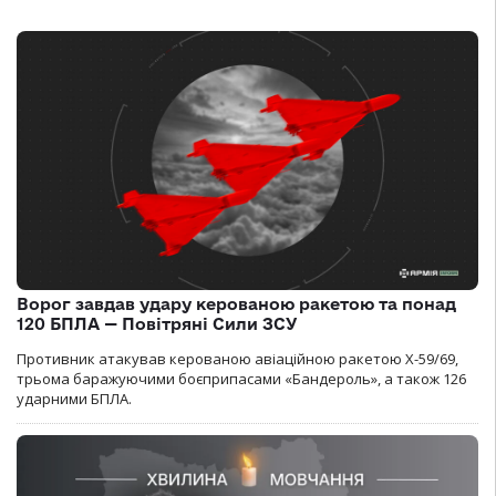
Ворог завдав удару керованою ракетою та понад
120 БПЛА — Повітряні Сили ЗСУ
Противник атакував керованою авіаційною ракетою Х-59/69,
трьома баражуючими боєприпасами «Бандероль», а також 126
ударними БПЛА.