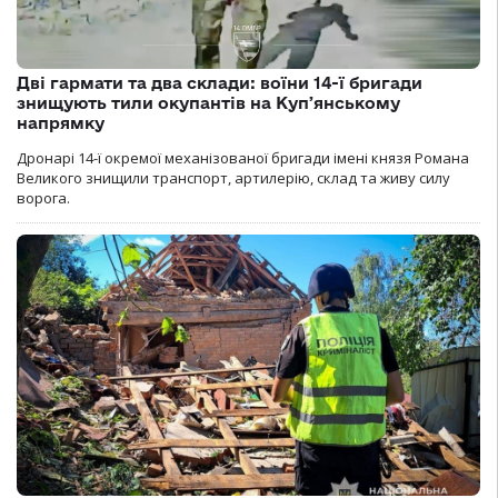
Дві гармати та два склади: воїни 14-ї бригади
знищують тили окупантів на Купʼянському
напрямку
Дронарі 14-ї окремої механізованої бригади імені князя Романа
Великого знищили транспорт, артилерію, склад та живу силу
ворога.