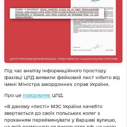
Під час аналізу інформаційного простору
фахівці ЦПД виявили фейковий лист нібито від
імені Міністра закордонних справ України.
Про це
повідомляє
ЦПД.
«В даному «листі» МЗС України начебто
звертається до своїх польських колег з
проханням перейменувати у Варшаві вулицю,
на якій розміщується посольство рф, на честь