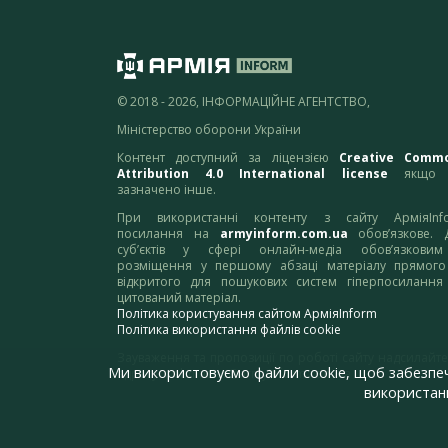
© 2018 - 2026, ІНФОРМАЦІЙНЕ АГЕНТСТВО,
Міністерство оборони України
Контент доступний за ліцензією
Creative Comm
Attribution 4.0 International license
якщо 
зазначено інше.
При використанні контенту з сайту АрміяInf
посилання на
armyinform.com.ua
обов’язкове. 
суб’єктів у сфері онлайн-медіа обов’язкови
розміщення у першому абзаці матеріалу прямого
відкритого для пошукових систем гіперпосилання
цитований матеріал.
Політика користування сайтом АрміяInform
Політика використання файлів cookie
Зауваження та пропозиції по роботі сайту надсилайте
Ми використовуємо файли cookie, щоб забезпе
адресу:
webmaster@armyinform.com.ua
використанн