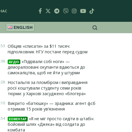
НАС
ENGLISH
:53
Обіцяв «списати» за $11 тисяч:
підполковник НГУ постане перед судом
:36
«Підірвали собі ноги» —
АУДІО
деморалізовані окупанти вдаються до
самокаліцтва, щоб не йти у штурми
:28
Ностальгія за пломбіром і виправдання
росії коштували студенту семи років
тюрми: у Харкові засуджено «блогера»
:10
Викрито «батюшку» — зрадника: агент фсб
отримав 15 років ув’язнення
:54
«Я не міг просто сидіти в штабі»:
КОМЕНТАР
бойовий шлях «Джека» від солдата до
комбата