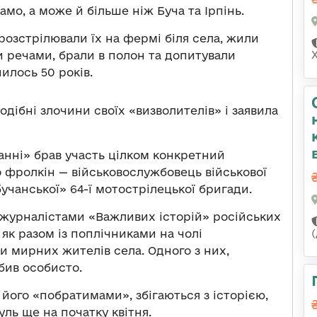
амо, а може й більше ніж Буча та Ірпінь.
озстрілювали їх на фермі біля села, жили
ми речами, брали в полон та допитували
илось 50 років.
подібні злочини своїх «визволителів» і заявила
анні» брав участь цілком конкретний
 фролкін — військовослужбовець військової
бучанської» 64-ї мотострілецької бригади.
 журналістами «Важливих історій» російських
, як разом із поплічниками на чолі
и мирних жителів села. Одного з них,
бив особисто.
 його «побратимами», збігаються з історією,
ль ще на початку квітня.