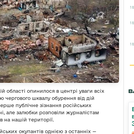
18
18
18
В
ій області опинилося в центрі уваги всіх
ю чергового шквалу обурення від дій
перше публічне зізнання російських
ні, але залюбки розповіли журналістам
в на нашій території.
ійських окупантів однією з останніх —