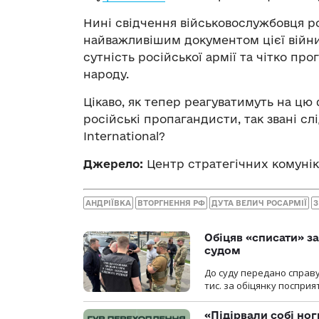
Нині свідчення військовослужбовця р
найважливішим документом цієї війни»
сутність російської армії та чітко пр
народу.
Цікаво, як тепер реагуватимуть на цю
російські пропагандисти, так звані слі
International?
Джерело:
Центр стратегічних комуні
АНДРІЇВКА
ВТОРГНЕННЯ РФ
ДУТА ВЕЛИЧ РОСАРМІЇ
Обіцяв «списати» за
судом
До суду передано справу
тис. за обіцянку поспри
«Підірвали собі но