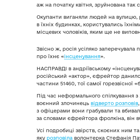
аж на початку квітня, зруйнована так с
Окупанти виганяли людей на вулицю, р
в їхніх будинках, користувались їхні
місцевих чоловіків, яким ще не виповн
Звісно ж, росія усіляко заперечувала 
про їхнє «
інсценування
».
НАСПРАВДІ в андріївському «інсценув
російський «актор», єфрейтор данило
частини 51460, тої самої горезвісної «
Під час неформального спілкування з
воєнний злочинець
відверто розповів
з офіцерами вони грабували та вбивал
за словами єфрейтора фролкіна, він в
Усі подробиці звірств, скоєних ним та
яку
розповіла
волонтерка Стефанія Пау