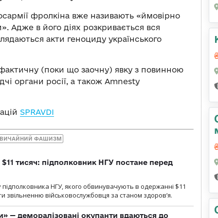
осармії фролкіна вже називають «ймовірно
. Адже в його діях розкривається вся
оглядаються акти геноциду українського
 фактичну (поки що заочну) явку з повинною
дчі органи росії, а також Amnesty
кацій
SPRAVDI
ЗВИЧАЙНИЙ ФАШИЗМ
 $11 тисяч: підполковник НГУ постане перед
 підполковника НГУ, якого обвинувачують в одержанні $11
яти звільненню військовослужбовця за станом здоров’я.
ги» — деморалізовані окупанти вдаються до