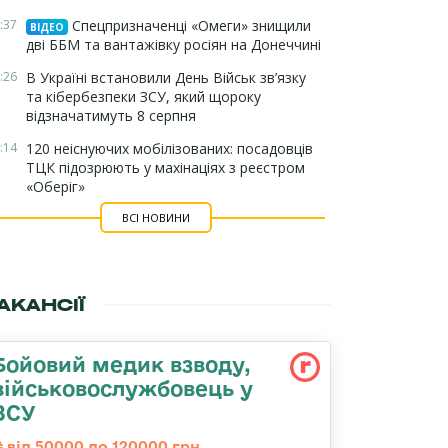
:37
Спецпризначенці «Омеги» знищили
ВІДЕО
дві ББМ та вантажівку росіян на Донеччині
:26
В Україні встановили День Військ зв’язку
та кібербезпеки ЗСУ, який щороку
відзначатимуть 8 серпня
:14
120 неіснуючих мобілізованих: посадовців
ТЦК підозрюють у махінаціях з реєстром
«Оберіг»
ВСІ НОВИНИ
АКАНСІЇ
Бойовий медик взводу,
військовослужбовець у
ЗСУ
від 50000 до 120000 грн