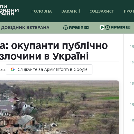
ГОЛОВНА
ВАКАНСІЇ
СОЦЗАХИСТ
ПРО 
ДОВІДНИК ВЕТЕРАНА
а: окупанти публічно
19
злочини в Україні
19
Слідкуйте за АрміяInform в Google
хв.
19
19
18