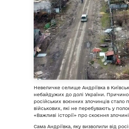
Невеличке селище Андріївка в Київськ
небайдужих до долі України. Причино
російських воєнних злочинців стало 
військових, які не перебувають у поло
«Важливі історії» про скоєння злочині
Сама Андріївка, яку визволили від рос