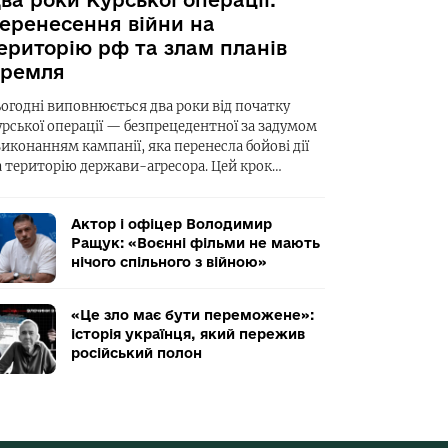
ва роки Курської операції:
еренесення війни на
ериторію рф та злам планів
ремля
ьогодні виповнюється два роки від початку
урської операції — безпрецедентної за задумом
виконанням кампанії, яка перенесла бойові дії
а територію держави-агресора. Цей крок…
Актор і офіцер Володимир
Ращук: «Воєнні фільми не мають
нічого спільного з війною»
«Це зло має бути переможене»:
історія українця, який пережив
російський полон