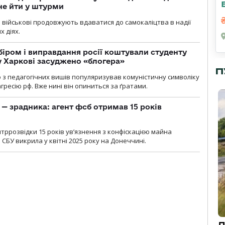
не йти у штурми
і військові продовжують вдаватися до самокаліцтва в надії
х діях.
біром і виправдання росії коштували студенту
у Харкові засуджено «блогера»
П
о з педагогічних вишів популяризував комуністичну символіку
ресію рф. Вже нині він опиниться за ґратами.
— зрадника: агент фсб отримав 15 років
ррозвідки 15 років увʼязнення з конфіскацією майна
 СБУ викрила у квітні 2025 року на Донеччині.