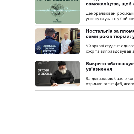
самокаліцтва, щоб 
Деморалізовані російськ
уникнути участі у бойови
Ностальгія за плом
семи років тюрми: 
У Харкові студент одног
срср та виправдовував аг
Викрито «батюшку» 
ув’язнення
За доказовою базою конт
отримав агент фсб, якого