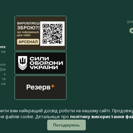
pr
ons
не
orm
Для
м є
 та
 на
 на
чити вам найкращий досвід роботи на нашому сайті. Продовжу
я файлів cookie. Детальніше про
політику використання фай
Погоджуюсь