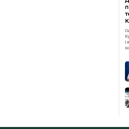
Д
п
т
К
С
К
і 
н