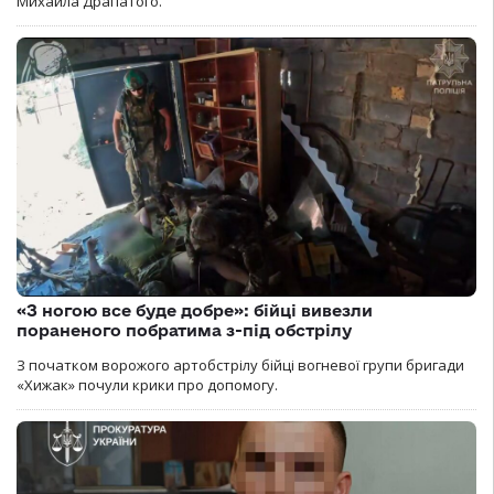
Михайла Драпатого.
«З ногою все буде добре»: бійці вивезли
пораненого побратима з-під обстрілу
З початком ворожого артобстрілу бійці вогневої групи бригади
«Хижак» почули крики про допомогу.