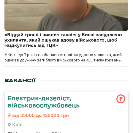
«Віддай гроші і виклич таксі»: у Києві засуджено
ухилянта, який ошукав вдову військового, щоб
«відкупитись від ТЦК»
У Києві до 7 років позбавлення волі засуджено чоловіка, який
ошукав дружину загиблого військового на 455 тисяч гривень.
ВАКАНСІЇ
Електрик-дизеліст,
військовослужбовець
від 25000 до 125000 грн
Київ