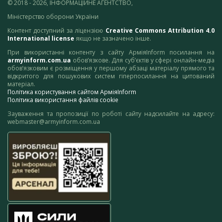
© 2018 - 2026, ІНФОРМАЦІЙНЕ АГЕНТСТВО,
Міністерство оборони України
Контент доступний за ліцензією
Creative Commons Attribution 4.0
International license
якщо не зазначено інше.
При використанні контенту з сайту АрміяInform посилання на
armyinform.com.ua
обов’язкове. Для суб’єктів у сфері онлайн-медіа
обов’язковим є розміщення у першому абзаці матеріалу прямого та
відкритого для пошукових систем гіперпосилання на цитований
матеріал.
Політика користування сайтом АрміяInform
Політика використання файлів cookie
Зауваження та пропозиції по роботі сайту надсилайте на адресу:
webmaster@armyinform.com.ua