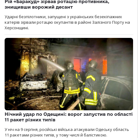
Рій «Баракуд» зірвав ротацію противника,
знищивши ворожий десант
Ударні безпілотники, запущені з українських безекіпажних
катерів зірвали ротацію окупантів в районі Залізного Порту на
Херсонщині.
Нічний удар по Одещині: ворог запустив по області
11 ракет різних типів
У ніч на 9 серпня, російські війська атакували Одеську область
11 ракетами різних типів, у тому числі й балістикою.