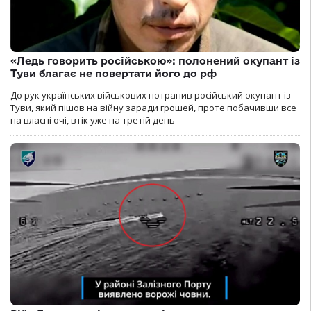
«Ледь говорить російською»: полонений окупант із
Туви благає не повертати його до рф
До рук українських військових потрапив російський окупант із
Туви, який пішов на війну заради грошей, проте побачивши все
на власні очі, втік уже на третій день