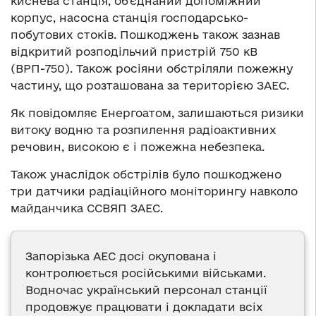
киснева станція, об’єднаний допоміжний
корпус, насосна станція господарсько-
побутових стоків. Пошкоджень також зазнав
відкритий розподільчий пристрій 750 кВ
(ВРП-750). Також росіяни обстріляли пожежну
частину, що розташована за територією ЗАЕС.
Як повідомляє Енергоатом, залишаються ризики
витоку водню та розпилення радіоактивних
речовин, високою є і пожежна небезпека.
Також унаслідок обстрілів було пошкоджено
три датчики радіаційного моніторингу навколо
майданчика ССВЯП ЗАЕС.
Запорізька АЕС досі окупована і
контролюється російськими військами.
Водночас український персонал станції
продовжує працювати і докладати всіх