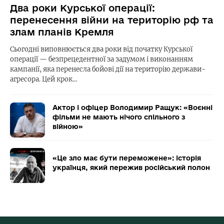
Два роки Курської операції:
перенесення війни на територію рф та
злам планів Кремля
Сьогодні виповнюється два роки від початку Курської
операції — безпрецедентної за задумом і виконанням
кампанії, яка перенесла бойові дії на територію держави-
агресора. Цей крок…
Актор і офіцер Володимир Ращук: «Воєнні
фільми не мають нічого спільного з
війною»
«Це зло має бути переможене»: історія
українця, який пережив російський полон