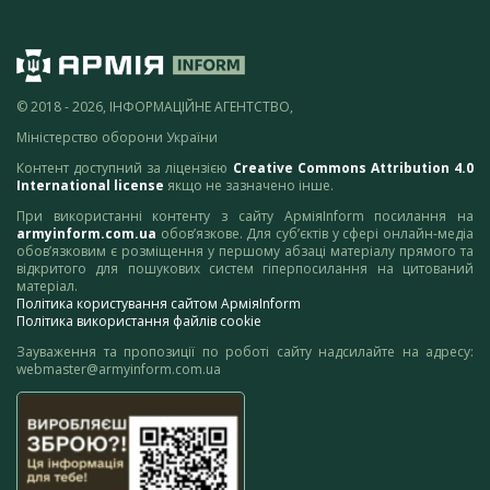
© 2018 - 2026, ІНФОРМАЦІЙНЕ АГЕНТСТВО,
Міністерство оборони України
Контент доступний за ліцензією
Creative Commons Attribution 4.0
International license
якщо не зазначено інше.
При використанні контенту з сайту АрміяInform посилання на
armyinform.com.ua
обов’язкове. Для суб’єктів у сфері онлайн-медіа
обов’язковим є розміщення у першому абзаці матеріалу прямого та
відкритого для пошукових систем гіперпосилання на цитований
матеріал.
Політика користування сайтом АрміяInform
Політика використання файлів cookie
Зауваження та пропозиції по роботі сайту надсилайте на адресу:
webmaster@armyinform.com.ua