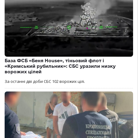
База ФСБ «Беня House», тіньовий флот і
«Кримський рубильник»: СБС уразили низку
ворожих цілей
За останні дві доби СБС 102 ворожих цілі.