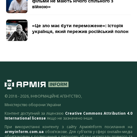
фільми не мають нічого спільного з
війною»
«Це зло має бути переможене»: історія
українця, який пережив російський полон
© 2018 - 2026, ІНФОРМАЦІЙНЕ АГЕНТСТВО,
Міністерство оборони України
Контент доступний за ліцензією
Creative Commons Attribution 4.0
International license
якщо не зазначено інше.
При використанні контенту з сайту АрміяInform посилання на
armyinform.com.ua
обов’язкове. Для суб’єктів у сфері онлайн-медіа
обов’язковим є розміщення у першому абзаці матеріалу прямого та