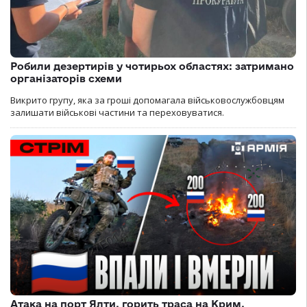
Робили дезертирів у чотирьох областях: затримано
організаторів схеми
Викрито групу, яка за гроші допомагала військовослужбовцям
залишати військові частини та переховуватися.
Атака на порт Ялти, горить траса на Крим,