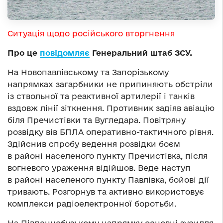
Ситуація щодо російського вторгнення
Про це
повідомляє
Генеральний штаб ЗСУ.
На Новопавлівському та Запорізькому
напрямках загарбники не припиняють обстріли
із ствольної та реактивної артилерії і танків
вздовж лінії зіткнення. Противник задіяв авіацію
біля Пречистівки та Вугледара. Повітряну
розвідку вів БПЛА оперативно-тактичного рівня.
Здійснив спробу ведення розвідки боєм
в районі населеного пункту Пречистівка, після
вогневого ураження відійшов. Веде наступ
в районі населеного пункту Павлівка, бойові дії
тривають. Розгорнув та активно використовує
комплекси радіоелектронної боротьби.