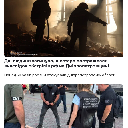
Дві людини загинуло, шестеро постраждали
внаслідок обстрілів рф на Дніпропетровщині
Понад 50 разів росіяни атакували Дніпропетровську області.