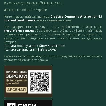
© 2018 - 2026, ІНФОРМАЦІЙНЕ АГЕНТСТВО,
Міністерство оборони України
Контент доступний за ліцензією
Creative Commons Attribution 4.0
International license
якщо не зазначено інше.
При використанні контенту з сайту АрміяInform посилання на
armyinform.com.ua
обов’язкове. Для суб’єктів у сфері онлайн-медіа
обов’язковим є розміщення у першому абзаці матеріалу прямого та
відкритого для пошукових систем гіперпосилання на цитований
матеріал.
Політика користування сайтом АрміяInform
Політика використання файлів cookie
Зауваження та пропозиції по роботі сайту надсилайте на адресу:
webmaster@armyinform.com.ua