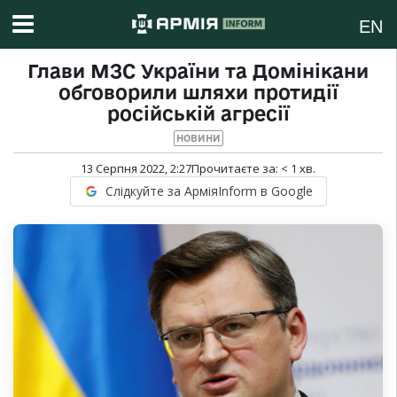
EN
Глави МЗС України та Домінікани
обговорили шляхи протидії
російській агресії
НОВИНИ
13 Серпня 2022, 2:27
Прочитаєте за:
< 1
хв.
Слідкуйте за АрміяInform в Google