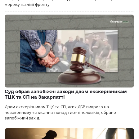
мережу на лінії фронту.
Суд обрав запобіжні заходи двом екскерівникам
ТЦК та СП на Закарпатті
Двом екскерівникам ТЦК та СП, яких ДБР викрило на
незаконному «списанні» понад тисячі чоловіків, обрано
запобіжний захід.