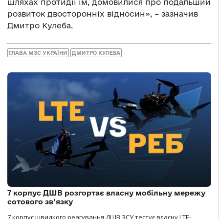
шляхах протидії їм, домовилися про подальший
розвиток двосторонніх відносин», – зазначив
Дмитро Кулеба.
ГЛАВА МЗС УКРАЇНИ
ДМИТРО КУЛЕБА
7 корпус ДШВ розгортає власну мобільну мережу
сотового зв’язку
7 корпус швидкого реагування ДШВ ЗСУ тестує власну LTE-