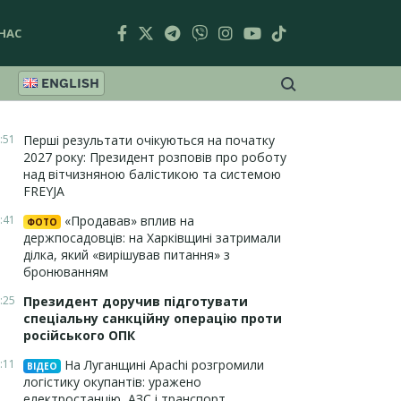
НАС
ENGLISH
:51
Перші результати очікуються на початку
2027 року: Президент розповів про роботу
над вітчизняною балістикою та системою
FREYJA
:41
«Продавав» вплив на
ФОТО
держпосадовців: на Харківщині затримали
ділка, який «вирішував питання» з
бронюванням
:25
Президент доручив підготувати
спеціальну санкційну операцію проти
російського ОПК
:11
На Луганщині Apachi розгромили
ВІДЕО
логістику окупантів: уражено
електростанцію, АЗС і транспорт