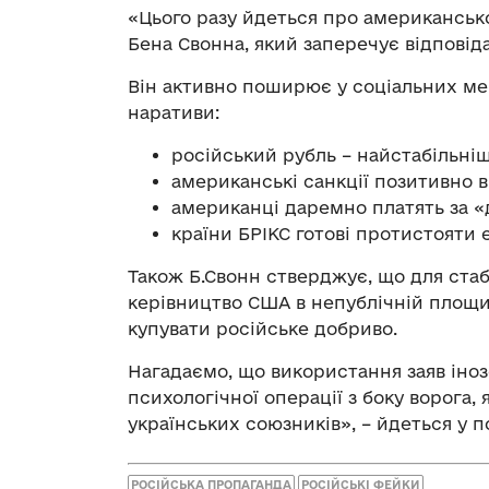
«Цього разу йдеться про американськ
Бена Свонна, який заперечує відповіда
Він активно поширює у соціальних ме
наративи:
російський рубль – найстабільніш
американські санкції позитивно 
американці даремно платять за «д
країни БРІКС готові протистояти е
Також Б.Свонн стверджує, що для стаб
керівництво США в непублічній площи
купувати російське добриво.
Нагадаємо, що використання заяв іно
психологічної операції з боку ворога,
українських союзників», – йдеться у п
РОСІЙСЬКА ПРОПАГАНДА
РОСІЙСЬКІ ФЕЙКИ