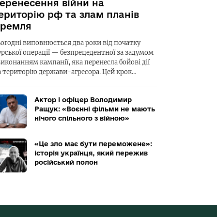
еренесення війни на
ериторію рф та злам планів
ремля
ьогодні виповнюється два роки від початку
урської операції — безпрецедентної за задумом
виконанням кампанії, яка перенесла бойові дії
а територію держави-агресора. Цей крок…
Актор і офіцер Володимир
Ращук: «Воєнні фільми не мають
нічого спільного з війною»
«Це зло має бути переможене»:
історія українця, який пережив
російський полон