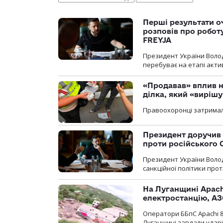
Перші результати о
розповів про робот
FREYJA
Президент України Воло
перебуває на етапі актив
«Продавав» вплив н
ділка, який «виріш
Правоохоронці затримал
Президент доручив 
проти російського
Президент України Воло
санкційної політики проти
На Луганщині Apach
електростанцію, АЗ
Оператори ББпС Apachi 8
Луганщині завдали ударів