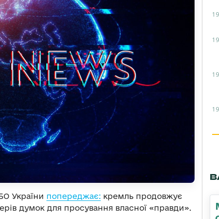
19
19
19
19
В
НБО України
попереджає:
кремль продовжує
ерів думок для просування власної «правди».