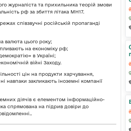
ого журналіста та прихильника теорій змови
льність рф за збиття літака МН17.
режах співзвучні російській пропаганді
а валюта цього року;
впливають на економіку рф;
емократію» в Україні;
кономічній війні Заходу.
ільності цін на продукти харчування,
ні навпаки закликають іноземні компанії
земних діячів є елементом інформаційно-
 яка спрямована на підрив довіри до
овідомленні..