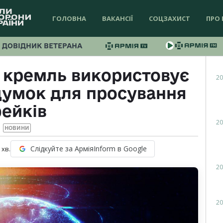
ГОЛОВНА
ВАКАНСІЇ
СОЦЗАХИСТ
ПРО 
ДОВІДНИК ВЕТЕРАНА
 кремль використовує
20
 думок для просування
ейків
20
НОВИНИ
Слідкуйте за АрміяInform в Google
хв.
20
20