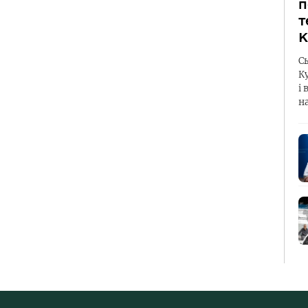
п
т
К
С
К
і 
н