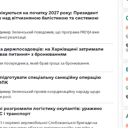
чікуються на початку 2027 року: Президент
у над вітчизняною балістикою та системою
димир Зеленський повідомив, що програма FREYJA вже
ної реалізації.
а держпосадовців: на Харківщині затримали
ував питання» з бронюванням
и посередника, який брав гроші за бронювання.
підготувати спеціальну санкційну операцію
 ОПК
димир Зеленський провів координаційну нараду щодо
 росії.
i розгромили логістику окупантів: уражено
С і транспорт
1-ї окремої аеромобільної Слобожанської бригади на
 по ключових об’єктах логістики російських військ.