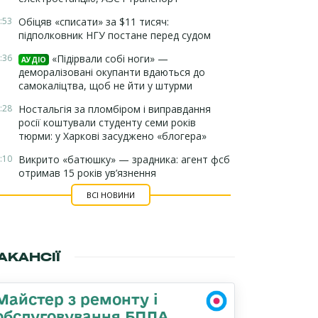
:53
Обіцяв «списати» за $11 тисяч:
підполковник НГУ постане перед судом
:36
«Підірвали собі ноги» —
АУДІО
деморалізовані окупанти вдаються до
самокаліцтва, щоб не йти у штурми
:28
Ностальгія за пломбіром і виправдання
росії коштували студенту семи років
тюрми: у Харкові засуджено «блогера»
:10
Викрито «батюшку» — зрадника: агент фсб
отримав 15 років ув’язнення
ВСІ НОВИНИ
АКАНСІЇ
Майстер з ремонту і
обслуговування БПЛА