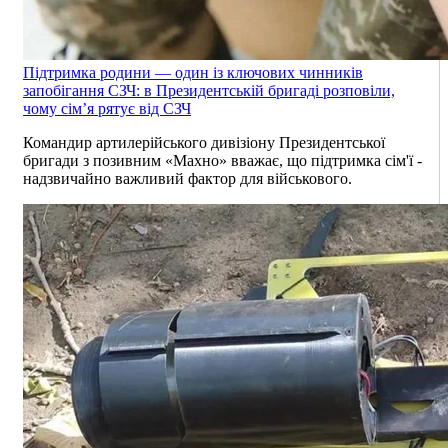
Підтримка родини — один із ключових чинників
запобігання СЗЧ: в Президентській бригаді розповіли,
чому сім’я рятує від СЗЧ
Командир артилерійського дивізіону Президентської
бригади з позивним «Махно» вважає, що підтримка сім'ї -
надзвичайно важливий фактор для військового.