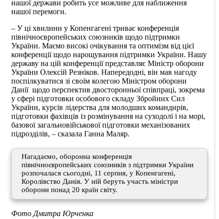
нашої держави робить усе можливе для наближення
нашої перемоги.
– У ці хвилини у Копенгагені триває конференція
північноєвропейських союзників щодо підтримки
України. Маємо високі очікування та оптимізм від цієї
конференції щодо нарощування підтримки України. Нашу
державу на цій конференції представляє Міністр оборони
України Олексій Резніков. Напередодні, він мав нагоду
поспілкуватися зі своїм колегою Міністром оборони
Данії щодо перспектив двосторонньої співпраці, зокрема
у сфері підготовки особового складу Збройних Сил
України, курсів лідерства для молодших командирів,
підготовки фахівців із розмінування на суходолі і на морі,
базової загальновійськової підготовки механізованих
підрозділів, – сказала Ганна Маляр.
Нагадаємо, оборонна конференція
північноєвропейських союзників з підтримки України
розпочалася сьогодні, 11 серпня, у Копенгагені,
Королівство Данія. У ній беруть участь міністри
оборони понад 20 країн світу.
Фото Дмитра Юрченка