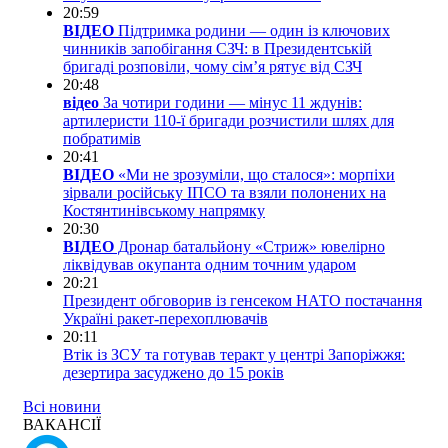
20:59
ВІДЕО
Підтримка родини — один із ключових
чинників запобігання СЗЧ: в Президентській
бригаді розповіли, чому сім’я рятує від СЗЧ
20:48
відео
За чотири години — мінус 11 ждунів:
артилеристи 110-ї бригади розчистили шлях для
побратимів
20:41
ВІДЕО
«Ми не зрозуміли, що сталося»: морпіхи
зірвали російську ІПСО та взяли полонених на
Костянтинівському напрямку
20:30
ВІДЕО
Дронар батальйону «Стриж» ювелірно
ліквідував окупанта одним точним ударом
20:21
Президент обговорив із генсеком НАТО постачання
Україні ракет-перехоплювачів
20:11
Втік із ЗСУ та готував теракт у центрі Запоріжжя:
дезертира засуджено до 15 років
Всі новини
ВАКАНСІЇ