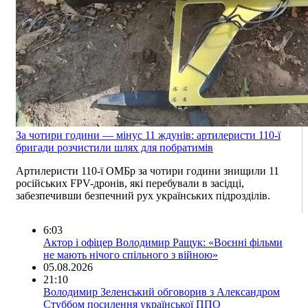
За чотири години — мінус 11 ждунів: артилеристи 110-ї
бригади розчистили шлях для побратимів
Артилеристи 110-ї ОМБр за чотири години знищили 11
російських FPV-дронів, які перебували в засідці,
забезпечивши безпечний рух українських підрозділів.
6:03
Актор і офіцер Володимир Ращук: «Воєнні фільми
не мають нічого спільного з війною»
05.08.2026
21:10
Володимир Зеленський обговорив з Александром
Стуббом посилення української ППО