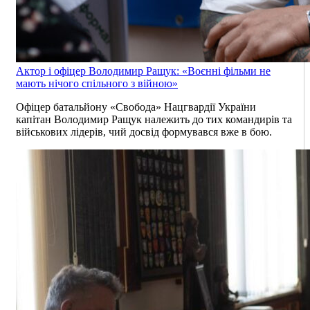
Актор і офіцер Володимир Ращук: «Воєнні фільми не
мають нічого спільного з війною»
Офіцер батальйону «Свобода» Нацгвардії України
капітан Володимир Ращук належить до тих командирів та
військових лідерів, чий досвід формувався вже в бою.