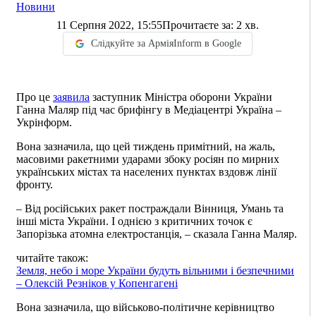
Новини
11 Серпня 2022, 15:55
Прочитаєте за:
2
хв.
Слідкуйте за АрміяInform в Google
Про це
заявила
заступник Міністра оборони України
Ганна Маляр під час брифінгу в Медіацентрі Україна –
Укрінформ.
Вона зазначила, що цей тиждень примітний, на жаль,
масовими ракетними ударами збоку росіян по мирних
українських містах та населених пунктах вздовж лінії
фронту.
– Від російських ракет постраждали Вінниця, Умань та
інші міста України. І однією з критичних точок є
Запорізька атомна електростанція, – сказала Ганна Маляр.
читайте також:
Земля, небо і море України будуть вільними і безпечними
– Олексій Резніков у Копенгагені
Вона зазначила, що військово-політичне керівництво