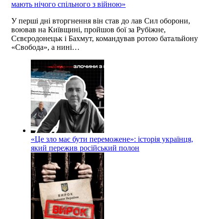
мають нічого спільного з війною»
У перші дні вторгнення він став до лав Сил оборони,
воював на Київщині, пройшов бої за Рубіжне,
Сєвєродонецьк і Бахмут, командував ротою батальйону
«Свобода», а нині…
«Це зло має бути переможене»: історія українця,
який пережив російський полон