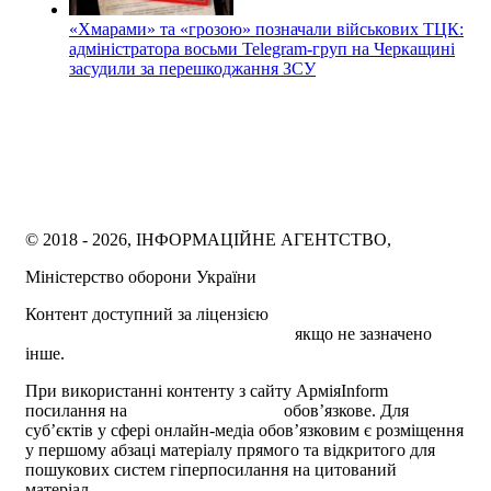
«Хмарами» та «грозою» позначали військових ТЦК:
адміністратора восьми Telegram-груп на Черкащині
засудили за перешкоджання ЗСУ
© 2018 - 2026, ІНФОРМАЦІЙНЕ АГЕНТСТВО,
Міністерство оборони України
Контент доступний за ліцензією
Creative Commons
Attribution 4.0 International license
якщо не зазначено
інше.
При використанні контенту з сайту АрміяInform
посилання на
armyinform.com.ua
обов’язкове. Для
суб’єктів у сфері онлайн-медіа обов’язковим є розміщення
у першому абзаці матеріалу прямого та відкритого для
пошукових систем гіперпосилання на цитований
матеріал.