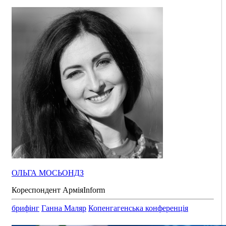
ОЛЬГА МОСЬОНДЗ
Кореспондент АрміяInform
брифінг
Ганна Маляр
Копенгагенська конференція