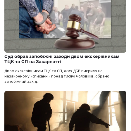
Суд обрав запобіжні заходи двом екскерівникам
ТЦК та СП на Закарпатті
Двом екскерівникам ТЦК та СП, яких ДБР викрило на
незаконному «списанні» понад тисячі чоловіків, обрано
запобіжний захід.