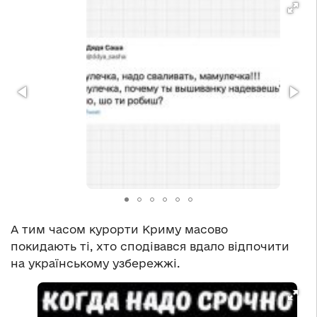
А тим часом курорти Криму масово
покидають ті, хто сподівався вдало відпочити
на українському узбережжі.