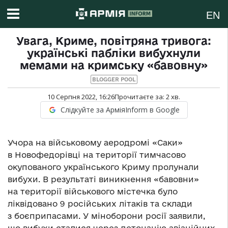
EN
Увага, Криме, повітряна тривога:
українські пабліки вибухнули
мемами на кримську «бавовну»
BLOGGER POOL
10 Серпня 2022, 16:26
Прочитаєте за:
2
хв.
Слідкуйте за АрміяInform в Google
Учора на військовому аеродромі «Саки»
в Новофедорівці на території тимчасово
окупованого українського Криму пролунали
вибухи. В результаті виникнення «бавовни»
на території військового містечка було
ліквідовано 9 російських літаків та склади
з боєприпасами. У міноборони росії заявили,