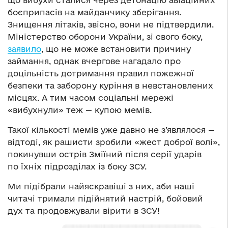
що вибухи сталися через детонацію авіаційних
боєприпасів на майданчику зберігання.
Знищення літаків, звісно, вони не підтвердили.
Міністерство оборони України, зі свого боку,
заявило
, що не може встановити причину
займання, однак вчергове нагадало про
доцільність дотримання правил пожежної
безпеки та заборону куріння в невстановлених
місцях. А тим часом соціальні мережі
«вибухнули» теж — купою мемів.
Такої кількості мемів уже давно не з’являлося —
відтоді, як рашисти зробили «жест доброї волі»,
покинувши острів Зміїний після серії ударів
по їхніх підрозділах із боку ЗСУ.
Ми підібрали найяскравіші з них, аби наші
читачі тримали підійнятий настрій, бойовий
дух та продовжували вірити в ЗСУ!