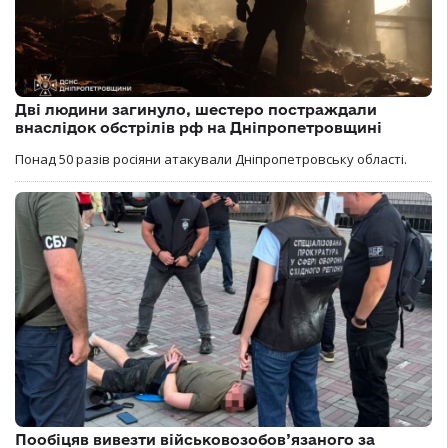
Дві людини загинуло, шестеро постраждали
внаслідок обстрілів рф на Дніпропетровщині
Понад 50 разів росіяни атакували Дніпропетровську області.
Пообіцяв вивезти військовозобов’язаного за