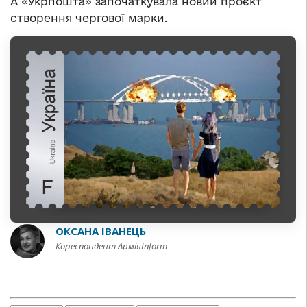
А «Укрпошта» започаткувала новий проєкт
створення чергової марки.
ОКСАНА ІВАНЕЦЬ
Кореспондент АрміяInform