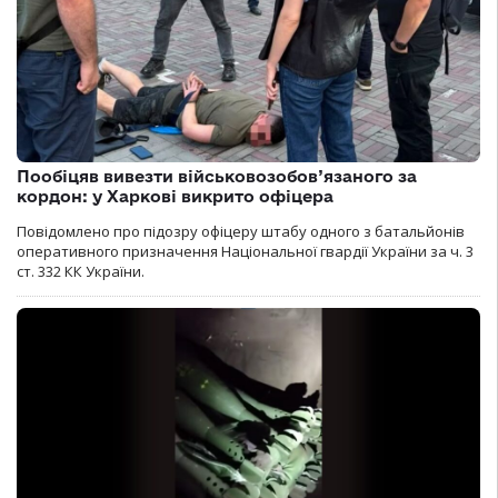
Пообіцяв вивезти військовозобов’язаного за
кордон: у Харкові викрито офіцера
Повідомлено про підозру офіцеру штабу одного з батальйонів
оперативного призначення Національної гвардії України за ч. 3
ст. 332 КК України.