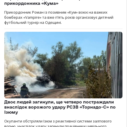
прикордонника «Кума»
Прикордонник Роман із позивним «Кум» воює на важких
бомберах «Vampire» та вже п’ять років організовує дитячий
футбольний турнір на Одещині.
Двоє людей загинули, ще четверо постраждали
внаслідок ворожого удару РСЗВ «Торнадо-С» по
Ізюму
Окупанти обстріляли Ізюм з реактивної системи залпового
вогню, унаслідок удару загинули працівники цивільного