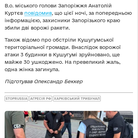
В.о. міського голови Запоріжжя Анатолій
Куртєв
повідомив
, що цієї ночі, за попередньою
інформацією, захисники Запорізького краю
збили дві ворожі ракети.
Також відомо про обстріли Кушугумської
територіальної громади. Внаслідок ворожої
атаки 3 будинки в Кушугумі зруйновано, ще
майже 30 ушкоджено. На превеликий жаль,
одна жінка загинула.
Підготував Олександр Беккер
STOPRUSSIA
АГРЕСІЯ РФ
ХАРКІВСЬКИЙ ТРИБУНАЛ