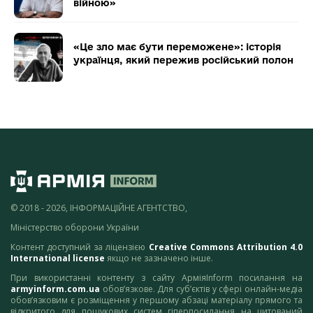
війною»
«Це зло має бути переможене»: історія
українця, який пережив російський полон
© 2018 - 2026, ІНФОРМАЦІЙНЕ АГЕНТСТВО,
Міністерство оборони України
Контент доступний за ліцензією
Creative Commons Attribution 4.0
International license
якщо не зазначено інше.
При використанні контенту з сайту АрміяInform посилання на
armyinform.com.ua
обов’язкове. Для суб’єктів у сфері онлайн-медіа
обов’язковим є розміщення у першому абзаці матеріалу прямого та
відкритого для пошукових систем гіперпосилання на цитований