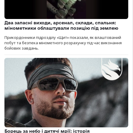
Два запасні виходи, арсенал, склади, спальня:
мінометники облаштували позицію під землею
Прикордонники підрозділу «Щит» показали, як влаштований
побут та безпека мінометного розрахунку під час виконання
бойових завдань.
Борець за небо і дитячі мрії: історія