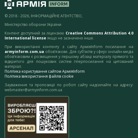
© 2018 - 2026, ІНФОРМАЦІЙНЕ АГЕНТСТВО,
Міністерство оборони України
Контент доступний за ліцензією
Creative Commons Attribution 4.0
International license
якщо не зазначено інше.
При використанні контенту з сайту АрміяInform посилання на
armyinform.com.ua
обов’язкове. Для суб’єктів у сфері онлайн-медіа
обов’язковим є розміщення у першому абзаці матеріалу прямого та
відкритого для пошукових систем гіперпосилання на цитований
матеріал.
Політика користування сайтом АрміяInform
Політика використання файлів cookie
Зауваження та пропозиції по роботі сайту надсилайте на адресу:
webmaster@armyinform.com.ua