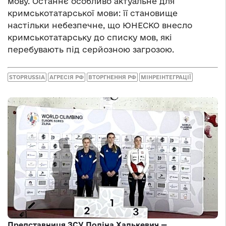
мову. Останнє особливо актуальне для
кримськотатарської мови: її становище
настільки небезпечне, що ЮНЕСКО внесло
кримськотатарську до списку мов, які
перебувають під серйозною загрозою.
STOPRUSSIA
АГРЕСІЯ РФ
ВТОРГНЕННЯ РФ
МІНРЕІНТЕГРАЦІЇ
Представниця ЗСУ Поліна Халькевич —