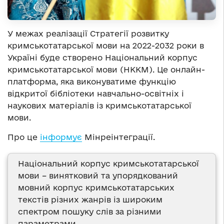
У межах реалізації Стратегії розвитку
кримськотатарської мови на 2022-2032 роки в
Україні буде створено Національний корпус
кримськотатарської мови (НККМ). Це онлайн-
платформа, яка виконуватиме функцію
відкритої бібліотеки навчально-освітніх і
наукових матеріалів із кримськотатарської
мови.
Про це
інформує
Мінреінтеграції.
Національний корпус кримськотатарської
мови – винятковий та упорядкований
мовний корпус кримськотатарських
текстів різних жанрів із широким
спектром пошуку слів за різними
параметрами.