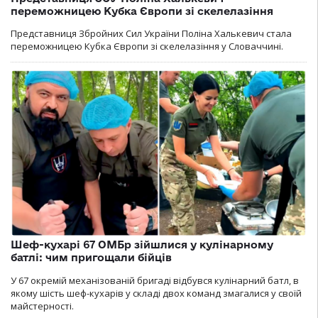
переможницею Кубка Європи зі скелелазіння
Представниця Збройних Сил України Поліна Халькевич стала
переможницею Кубка Європи зі скелелазіння у Словаччині.
Шеф-кухарі 67 ОМБр зійшлися у кулінарному
батлі: чим пригощали бійців
У 67 окремій механізованій бригаді відбувся кулінарний батл, в
якому шість шеф-кухарів у складі двох команд змагалися у своїй
майстерності.