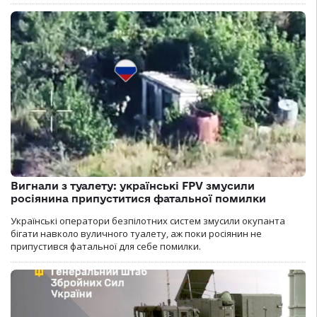
Вигнали з туалету: українські FPV змусили
росіянина припуститися фатальної помилки
Українські оператори безпілотних систем змусили окупанта
бігати навколо вуличного туалету, аж поки росіянин не
припустився фатальної для себе помилки.