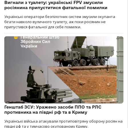
Вигнали з туалету: українські FPV змусили
росіянина припуститися фатальної помилки
Українські оператори безпілотних систем змусили окупанта
бігати навколо вуличного туалету, аж поки росіянин не
припустився фатальної для себе помилки.
Генштаб ЗСУ: Уражено засоби ППО та РЛС
противника на півдні рф та в Криму
Українські війська атакували протиповітряну оборону росіян на
півдні рф та у тимчасово окупованому Криму.