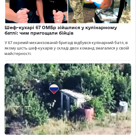
Шеф-кухарі 67 ОМБр зійшлися у кулінарному
батлі: чим пригощали бійців
У 67 окремій механізованій бригаді відбувся кулінарний батл, в
якому шість шеф-кухарів у складі двох команд змагалися у своїй
майстерності.