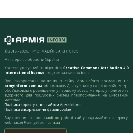
© 2018 - 2026, ІНФОРМАЦІЙНЕ АГЕНТСТВО,
Міністерство оборони України
Контент доступний за ліцензією
Creative Commons Attribution 4.0
International license
якщо не зазначено інше.
При використанні контенту з сайту АрміяInform посилання на
armyinform.com.ua
обов’язкове. Для суб’єктів у сфері онлайн-медіа
обов’язковим є розміщення у першому абзаці матеріалу прямого та
відкритого для пошукових систем гіперпосилання на цитований
матеріал.
Політика користування сайтом АрміяInform
Політика використання файлів cookie
Зауваження та пропозиції по роботі сайту надсилайте на адресу:
webmaster@armyinform.com.ua