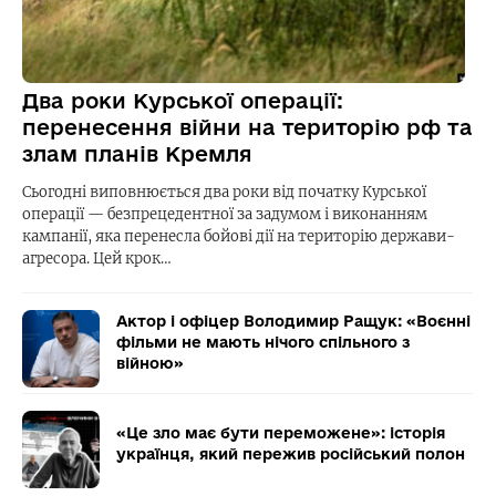
Два роки Курської операції:
перенесення війни на територію рф та
злам планів Кремля
Сьогодні виповнюється два роки від початку Курської
операції — безпрецедентної за задумом і виконанням
кампанії, яка перенесла бойові дії на територію держави-
агресора. Цей крок…
Актор і офіцер Володимир Ращук: «Воєнні
фільми не мають нічого спільного з
війною»
«Це зло має бути переможене»: історія
українця, який пережив російський полон