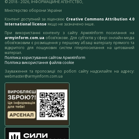
© 2018 - 2026, ІНФОРМАЦІЙНЕ АГЕНТСТВО,
Міністерство оборони України
Контент доступний за ліцензією
Creative Commons Attribution 4.0
International license
якщо не зазначено інше.
При використанні контенту з сайту АрміяInform посилання на
armyinform.com.ua
обов’язкове. Для суб’єктів у сфері онлайн-медіа
обов’язковим є розміщення у першому абзаці матеріалу прямого та
відкритого для пошукових систем гіперпосилання на цитований
матеріал.
Політика користування сайтом АрміяInform
Політика використання файлів cookie
Зауваження та пропозиції по роботі сайту надсилайте на адресу:
webmaster@armyinform.com.ua