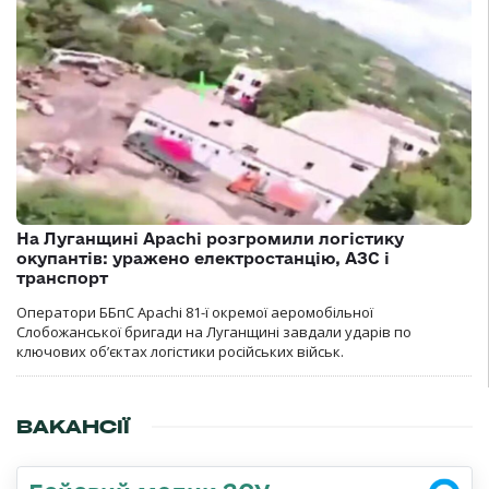
На Луганщині Apachi розгромили логістику
окупантів: уражено електростанцію, АЗС і
транспорт
Оператори ББпС Apachi 81-ї окремої аеромобільної
Слобожанської бригади на Луганщині завдали ударів по
ключових об’єктах логістики російських військ.
ВАКАНСІЇ