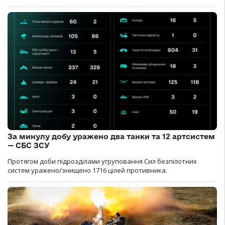
За минулу добу уражено два танки та 12 артсистем
— СБС ЗСУ
Протягом доби підрозділами угруповання Сил безпілотних
систем уражено/знищено 1716 цілей противника.