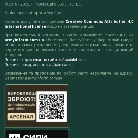
© 2018 - 2026, ІНФОРМАЦІЙНЕ АГЕНТСТВО,
Міністерство оборони України
Контент доступний за ліцензією
Creative Commons Attribution 4.0
International license
якщо не зазначено інше.
При використанні контенту з сайту АрміяInform посилання на
armyinform.com.ua
обов’язкове. Для суб’єктів у сфері онлайн-медіа
обов’язковим є розміщення у першому абзаці матеріалу прямого та
відкритого для пошукових систем гіперпосилання на цитований
матеріал.
Політика користування сайтом АрміяInform
Політика використання файлів cookie
Зауваження та пропозиції по роботі сайту надсилайте на адресу:
webmaster@armyinform.com.ua