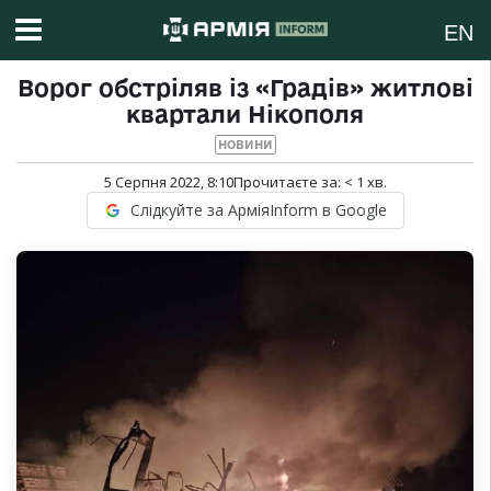
EN
Ворог обстріляв із «Градів» житлові
квартали Нікополя
НОВИНИ
5 Серпня 2022, 8:10
Прочитаєте за:
< 1
хв.
Слідкуйте за АрміяInform в Google