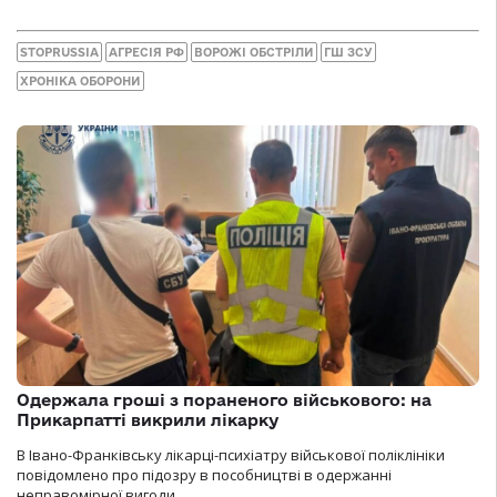
STOPRUSSIA
АГРЕСІЯ РФ
ВОРОЖІ ОБСТРІЛИ
ГШ ЗСУ
ХРОНІКА ОБОРОНИ
Одержала гроші з пораненого військового: на
Прикарпатті викрили лікарку
В Івано-Франківську лікарці-психіатру військової поліклініки
повідомлено про підозру в пособництві в одержанні
неправомірної вигоди.