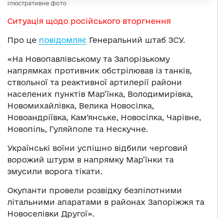
Ілюстративне фото
Ситуація щодо російського вторгнення
Про це
повідомляє
Генеральний штаб ЗСУ.
«На Новопавлівському та Запорізькому
напрямках противник обстрілював із танків,
ствольної та реактивної артилерії райони
населених пунктів Мар’їнка, Володимирівка,
Новомихайлівка, Велика Новосілка,
Новоандріївка, Кам’янське, Новосілка, Чарівне,
Новопіль, Гуляйполе та Нескучне.
Українські воїни успішно відбили черговий
ворожий штурм в напрямку Мар’їнки та
змусили ворога тікати.
Окупанти провели розвідку безпілотними
літальними апаратами в районах Запоріжжя та
Новоселівки Другої».