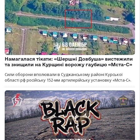
Намагалася тікати: «Шершні Довбуша» вистежили
та знищили на Курщині ворожу гаубицю «Мста-С»
Сили оборони вполювали в Суджанському районі Курської
області рф російську 152-мм артилерійську установку «Мста-С».