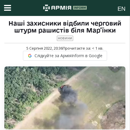
EN
Наші захисники відбили черговий
штурм рашистів біля Мар’їнки
НОВИНИ
5 Серпня 2022, 20:36
Прочитаєте за:
< 1
хв.
Слідкуйте за АрміяInform в Google