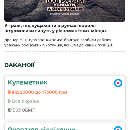
У траві, під кущами та в руїнах: ворожі
штурмовики гинуть у різноманітних місцях
Дронарі 5-ї штурмової Київської бригади зробили добірку
уражень російських піхотинців, які ішли до наших позицій.
ВАКАНСІЇ
Кулеметник
від 23000 до 173000 грн
Вся Україна
503 ОБМП
Оператор відділення