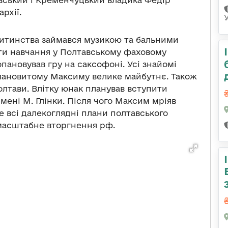
вський і Кременчуцький владика Федір
рхії.
дитинства займався музикою та бальними
ити навчання у Полтавському фаховому
пановував гру на саксофоні. Усі знайомі
лановитому Максиму велике майбутнє. Також
олтави. Влітку юнак планував вступити
мені М. Глінки. Після чого Максим мріяв
 всі далекоглядні плани полтавського
масштабне вторгнення рф.