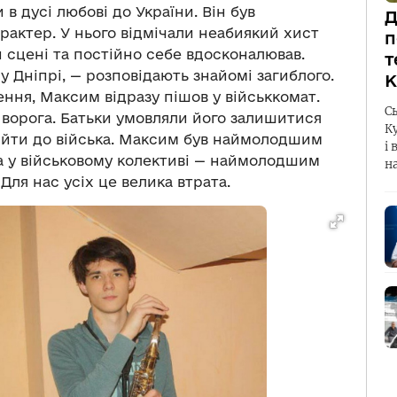
в дусі любові до України. Він був
Д
рактер. У нього відмічали неабиякий хист
п
й сцені та постійно себе вдосконалював.
т
у Дніпрі, — розповідають знайомі загиблого.
К
ння, Максим відразу пішов у військкомат.
С
 ворога. Батьки умовляли його залишитися
К
й йти до війська. Максим був наймолодшим
і 
а у військовому колективі — наймолодшим
н
Для нас усіх це велика втрата.