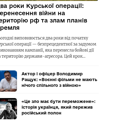
ва роки Курської операції:
еренесення війни на
ериторію рф та злам планів
ремля
ьогодні виповнюється два роки від початку
урської операції — безпрецедентної за задумом
виконанням кампанії, яка перенесла бойові дії
а територію держави-агресора. Цей крок…
Актор і офіцер Володимир
Ращук: «Воєнні фільми не мають
нічого спільного з війною»
«Це зло має бути переможене»:
історія українця, який пережив
російський полон