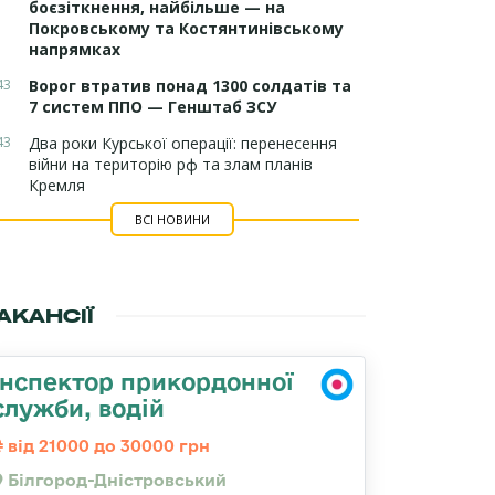
боєзіткнення, найбільше — на
Покровському та Костянтинівському
напрямках
43
Ворог втратив понад 1300 солдатів та
7 систем ППО — Генштаб ЗСУ
43
Два роки Курської операції: перенесення
війни на територію рф та злам планів
Кремля
ВСІ НОВИНИ
АКАНСІЇ
Інспектор прикордонної
служби, водій
від 21000 до 30000 грн
Білгород-Дністровський