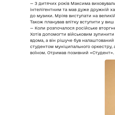
— З дитячих років Максима виховували 
інтелігентним та мав дуже дружній ха
до музики. Мріяв виступати на великі
Також планував влітку вступити у виш 
— Коли розпочалося російське вторгне
Хотів допомогти військовим зупинити
вдома, а він рішуче був налаштовани
студентом муніципального оркестру, 
воїном. Отримав позивний «Студент». 