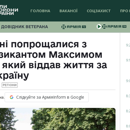
ГОЛОВНА
ВАКАНСІЇ
СОЦЗАХИСТ
ПРО 
ДОВІДНИК ВЕТЕРАНА
ні попрощалися з
9:
узикантом Максимом
9:
який віддав життя за
країну
9:
РЕГІОНИ
8:
Слідкуйте за АрміяInform в Google
хв.
8:
8: