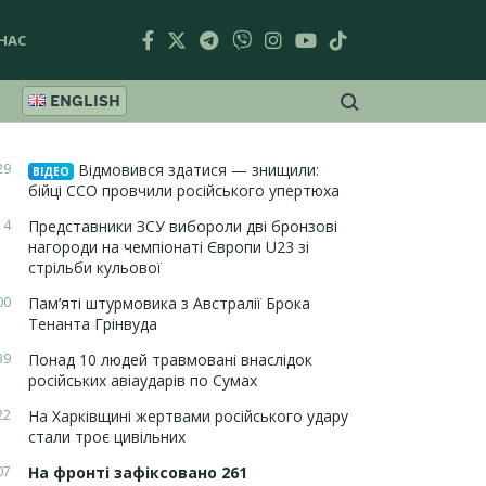
НАС
ENGLISH
29
Відмовився здатися — знищили:
ВІДЕО
бійці ССО провчили російського упертюха
14
Представники ЗСУ вибороли дві бронзові
нагороди на чемпіонаті Європи U23 зі
стрільби кульової
00
Пам’яті штурмовика з Австралії Брока
Тенанта Грінвуда
39
Понад 10 людей травмовані внаслідок
російських авіаударів по Сумах
22
На Харківщині жертвами російського удару
стали троє цивільних
07
На фронті зафіксовано 261