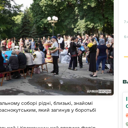
7:
6:
В
льному соборі рідні, близькі, знайомі
аснокутським, який загинув у боротьбі