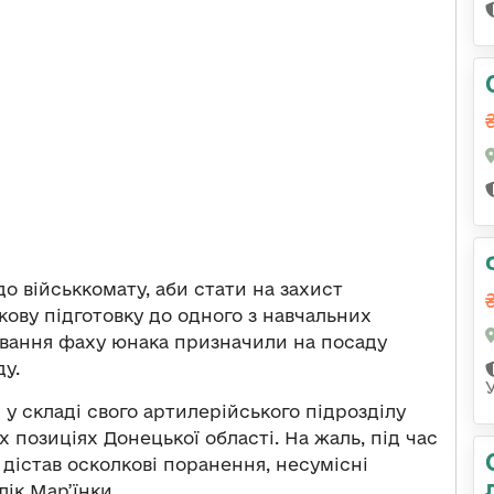
о військкомату, аби стати на захист
кову підготовку до одного з навчальних
нування фаху юнака призначили на посаду
у.
у складі свого артилерійського підрозділу
позиціях Донецької області. На жаль, під час
 дістав осколкові поранення, несумісні
ік Мар’їнки.