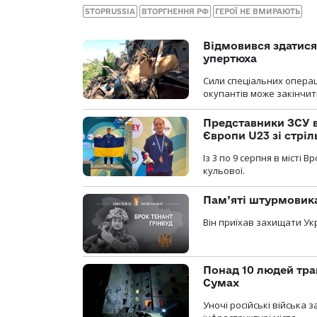
STOPRUSSIA
ВТОРГНЕННЯ РФ
ГЕРОЇ НЕ ВМИРАЮТЬ
Відмовився здатися
упертюха
Сили спеціальних операц
окупантів може закінчит
Представники ЗСУ в
Європи U23 зі стріл
Із 3 по 9 серпня в місті
кульової.
Пам’яті штурмовика
Він приїхав захищати Укр
Понад 10 людей тра
Сумах
Уночі російські війська