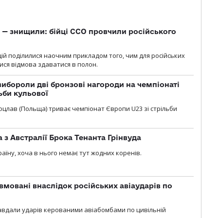
 — знищили: бійці ССО провчили російського
ій поділилися наочним прикладом того, чим для російських
ися відмова здаватися в полон.
ибороли дві бронзові нагороди на чемпіонаті
ьби кульової
 Вроцлав (Польща) триває чемпіонат Європи U23 зі стрільби
 з Австралії Брока Тенанта Грінвуда
аїну, хоча в нього немає тут жодних коренів.
вмовані внаслідок російських авіаударів по
 завдали ударів керованими авіабомбами по цивільній