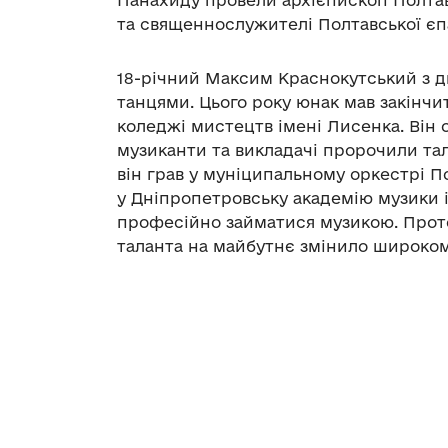
Панахиду провели архієпископ Полта
та священнослужителі Полтавської єпа
18-річний Максим Краснокутський з 
танцями. Цього року юнак мав закінч
коледжі мистецтв імені Лисенка. Він о
музиканти та викладачі пророчили та
він грав у муніципальному оркестрі П
у Дніпропетровську академію музики і
професійно займатися музикою. Проте
таланта на майбутнє змінило широко