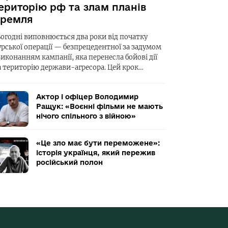
ериторію рф та злам планів
ремля
ьогодні виповнюється два роки від початку
урської операції — безпрецедентної за задумом
виконанням кампанії, яка перенесла бойові дії
а територію держави-агресора. Цей крок…
Актор і офіцер Володимир
Ращук: «Воєнні фільми не мають
нічого спільного з війною»
«Це зло має бути переможене»:
історія українця, який пережив
російський полон