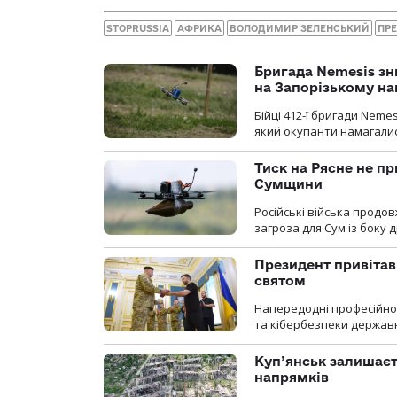
STOPRUSSIA
АФРИКА
ВОЛОДИМИР ЗЕЛЕНСЬКИЙ
ПРЕ
Бригада Nemesis зн
на Запорізькому н
Бійці 412-ї бригади Neme
який окупанти намагалис
Тиск на Рясне не пр
Сумщини
Російські війська продо
загроза для Сум із боку д
Президент привітав 
святом
Напередодні професійног
та кібербезпеки державн
Куп’янськ залишаєть
напрямків