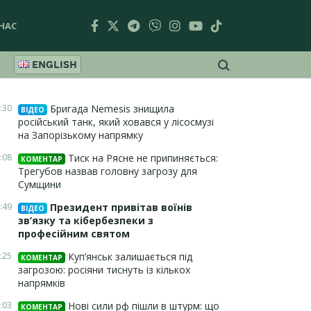
НАС
ENGLISH
:30
Бригада Nemesis знищила
ВІДЕО
російський танк, який ховався у лісосмузі
на Запорізькому напрямку
:08
Тиск на Рясне не припиняється:
КОМЕНТАР
Трегубов назвав головну загрозу для
Сумщини
:49
Президент привітав воїнів
ВІДЕО
зв’язку та кібербезпеки з
професійним святом
:25
Куп’янськ залишається під
КОМЕНТАР
загрозою: росіяни тиснуть із кількох
напрямків
:03
Нові сили рф пішли в штурм: що
КОМЕНТАР