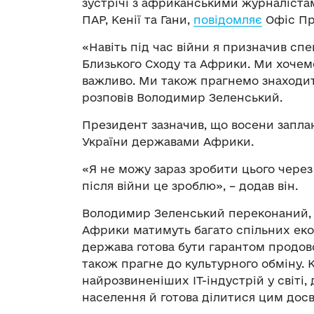
зустрічі з африканськими журналістам
ПАР, Кенії та Гани,
повідомляє
Офіс Пр
«Навіть під час війни я призначив сп
Близького Сходу та Африки. Ми хочем
важливо. Ми також прагнемо знаходити 
розповів Володимир Зеленський.
Президент зазначив, що восени запла
України державами Африки.
«Я не можу зараз зробити цього через 
після війни це зроблю», – додав він.
Володимир Зеленський переконаний, 
Африки матимуть багато спільних еко
держава готова бути гарантом продово
також прагне до культурного обміну. 
найрозвиненіших IT-індустрій у світі
населення й готова ділитися цим досв