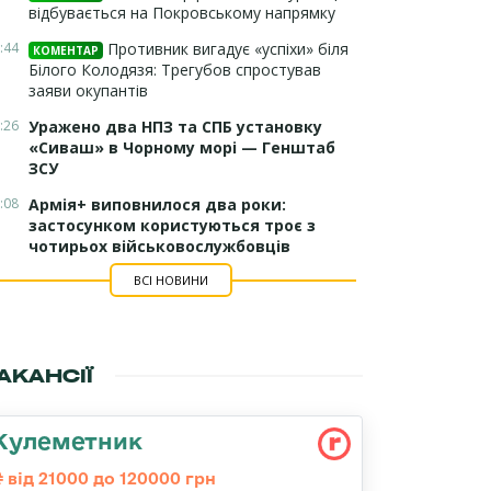
відбувається на Покровському напрямку
:44
Противник вигадує «успіхи» біля
КОМЕНТАР
Білого Колодязя: Трегубов спростував
заяви окупантів
:26
Уражено два НПЗ та СПБ установку
«Сиваш» в Чорному морі — Генштаб
ЗСУ
:08
Армія+ виповнилося два роки:
застосунком користуються троє з
чотирьох військовослужбовців
ВСІ НОВИНИ
АКАНСІЇ
Кулеметник
від 21000 до 120000 грн