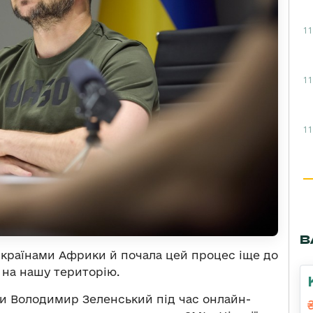
11
11
11
В
з країнами Африки й почала цей процес іще до
 на нашу територію.
и Володимир Зеленський під час онлайн-