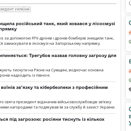
ЗИДЕНТ УКРАЇНИ
ищила російський танк, який ховався у лісосмузі
апрямку
sis за допомогою FPV-дронів і дронів-бомберів знищили танк,
я замаскувати в лісосмузі на Запорізькому напрямку.
ипиняється: Трегубов назвав головну загрозу для
вжують тиснути на Рясне на Сумщині, водночас основна
ронів надходить із півночі.
воїнів зв’язку та кібербезпеки з професійним
о свята президент відзначив військовослужбовців зв’язку
ими нагородами та подякував їм за службу й захист України.
ся під загрозою: росіяни тиснуть із кількох