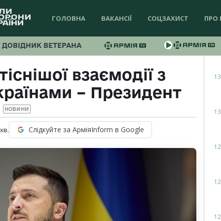
ГОЛОВНА
ВАКАНСІЇ
СОЦЗАХИСТ
ПРО 
ДОВІДНИК ВЕТЕРАНА
тіснішої взаємодії з
13
раїнами – Президент
НОВИНИ
13
Слідкуйте за АрміяInform в Google
хв.
12
12
12