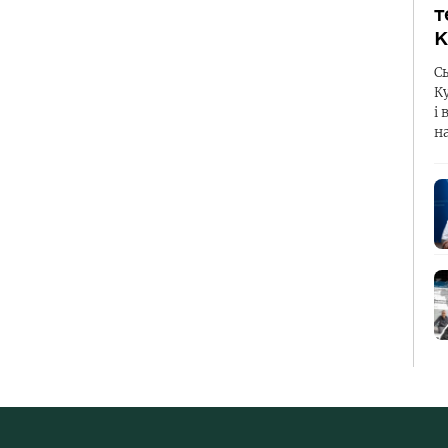
т
К
С
К
і 
н