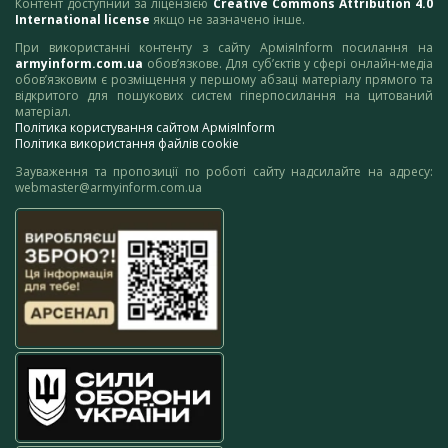
Контент доступний за ліцензією
Creative Commons Attribution 4.0
International license
якщо не зазначено інше.
При використанні контенту з сайту АрміяInform посилання на
armyinform.com.ua
обов’язкове. Для суб’єктів у сфері онлайн-медіа
обов’язковим є розміщення у першому абзаці матеріалу прямого та
відкритого для пошукових систем гіперпосилання на цитований
матеріал.
Політика користування сайтом АрміяInform
Політика використання файлів cookie
Зауваження та пропозиції по роботі сайту надсилайте на адресу:
webmaster@armyinform.com.ua