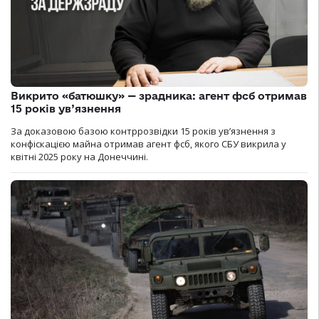
Викрито «батюшку» — зрадника: агент фсб отримав
15 років ув’язнення
За доказовою базою контррозвідки 15 років увʼязнення з
конфіскацією майна отримав агент фсб, якого СБУ викрила у
квітні 2025 року на Донеччині.