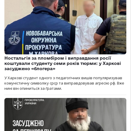
Ностальгія за пломбіром і виправдання росії
коштували студенту семи років тюрми: у Харкові
засуджено «блогера»
У Харкові студент одного з педагогічних вишів популяризував
комуністичну символіку срср та виправдовував агресію рф. Вже
нині він опиниться за ґратами.