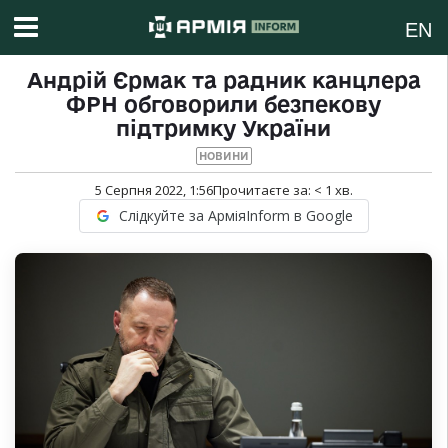
EN
Андрій Єрмак та радник канцлера
ФРН обговорили безпекову
підтримку України
НОВИНИ
5 Серпня 2022, 1:56
Прочитаєте за:
< 1
хв.
Слідкуйте за АрміяInform в Google