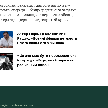
ьогодні виповнюється два роки від початку
урської операції — безпрецедентної за задумом
виконанням кампанії, яка перенесла бойові дії
а територію держави-агресора. Цей крок…
Актор і офіцер Володимир
Ращук: «Воєнні фільми не мають
нічого спільного з війною»
«Це зло має бути переможене»:
історія українця, який пережив
російський полон
ess@armyinform.com.ua