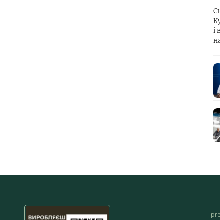
С
К
і 
н
pr