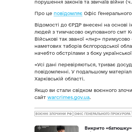
порушення законів та звичаїв війни (ч. 
Про це
повідомляє
Офіс Генерального
Відомості до ЄРДР внесені на основі
людей з тимчасово окупованого смт К
Військові так званої «лнр» примусов
наметових таборів бєлгородської обл
начебто обстрілами з боку української 
«Усі дані перевіряються, триває досуд
повідомленні. У подальшому матеріал
Харківській області.
Якщо ви стали свідком воєнного злочи
сайт
warcrimes.gov.ua
.
ВОЄННІ ЗЛОЧИНИ РФ
ОФІС ГЕНЕРАЛЬНОГО ПРОКУРОРА
Викрито «батюшку» 