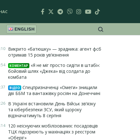
НАС
ENGLISH
:10
Викрито «батюшку» — зрадника: агент фсб
отримав 15 років ув’язнення
:54
«Я не міг просто сидіти в штабі»:
КОМЕНТАР
бойовий шлях «Джека» від солдата до
комбата
:37
Спецпризначенці «Омеги» знищили
ВІДЕО
дві ББМ та вантажівку росіян на Донеччині
:26
В Україні встановили День Військ зв’язку
та кібербезпеки ЗСУ, який щороку
відзначатимуть 8 серпня
:14
120 неіснуючих мобілізованих: посадовців
ТЦК підозрюють у махінаціях з реєстром
«Оберіг»