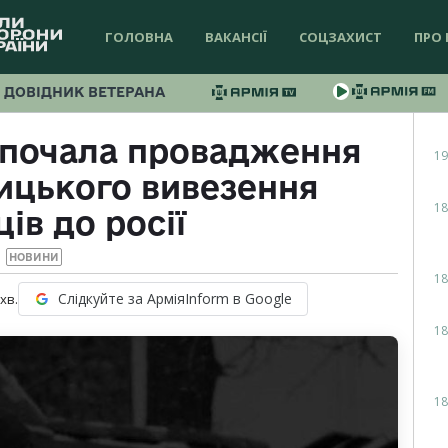
ГОЛОВНА
ВАКАНСІЇ
СОЦЗАХИСТ
ПРО 
ДОВІДНИК ВЕТЕРАНА
зпочала провадження
19
ицького вивезення
18
ів до росії
НОВИНИ
18
Слідкуйте за АрміяInform в Google
хв.
18
18