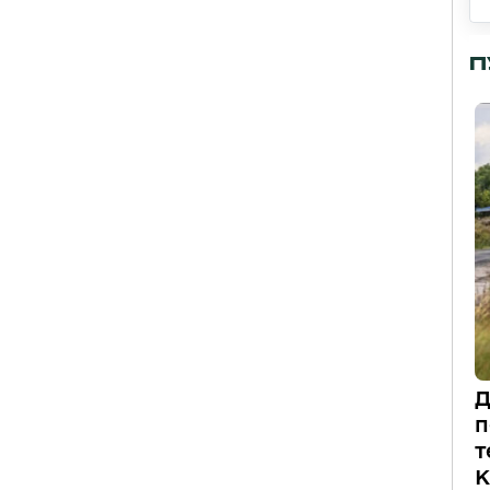
П
Д
п
т
К