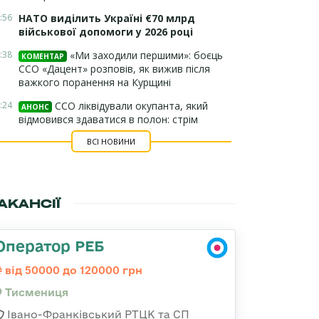
:56
НАТО виділить Україні €70 млрд
військової допомоги у 2026 році
:38
«Ми заходили першими»: боєць
КОМЕНТАР
ССО «Дацент» розповів, як вижив після
важкого поранення на Курщині
:24
ССО ліквідували окупанта, який
АНОНС
відмовився здаватися в полон: стрім
ВСІ НОВИНИ
АКАНСІЇ
Оператор РЕБ
від 50000 до 120000 грн
Тисмениця
Івано-Франківський РТЦК та СП