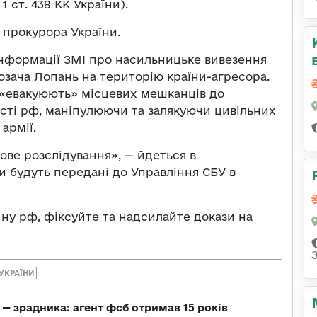
1 ст. 438 КК України).
 прокурора України.
 інформації ЗМІ про насильницьке вивезення
озача Лопань на територію країни-агресора.
о «евакуюють» місцевих мешканців до
асті рф, маніпулюючи та залякуючи цивільних
армії.
ове розслідування», — йдеться в
и будуть передані до Управління СБУ в
ну рф, фіксуйте та надсилайте докази на
 УКРАЇНИ
— зрадника: агент фсб отримав 15 років