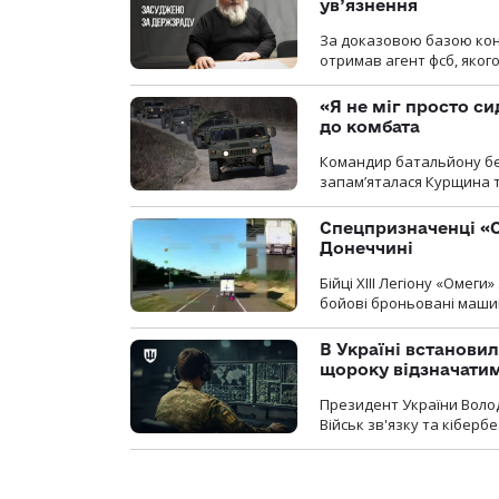
ув’язнення
За доказовою базою конт
отримав агент фсб, якого
«Я не міг просто си
до комбата
Командир батальйону без
запам’яталася Курщина та
Спецпризначенці «О
Донеччині
Бійці ХІІІ Легіону «Омег
бойові броньовані машин
В Україні встановил
щороку відзначатим
Президент України Воло
Військ зв'язку та кіберб