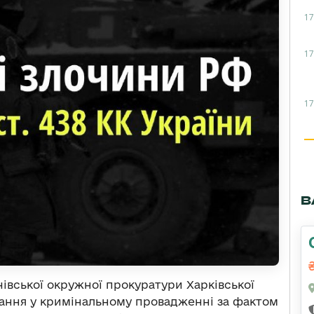
17
17
17
В
івської окружної прокуратури Харківської
вання у кримінальному провадженні за фактом