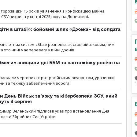
ррозвідки 15 років увʼязнення з конфіскацією майна
 СБУ викрила у квітні 2025 року на Донеччині.
діти в штабі»: бойовий шлях «Джека» від солдата
пілотних систем «Star» розповів, як став військовим, чим
 хто нині має перевагу у війні дронів.
меги» знищили дві ББМ та вантажівку росіян на
и» завдали чергових втрат російським окупантам, уразивши
и та техніку забезпечення ворога.
и День Військ зв’язку та кібербезпеки ЗСУ, який
уть 8 серпня
димир Зеленський підписав указ про встановлення Дня
езпеки Збройних Сил України.