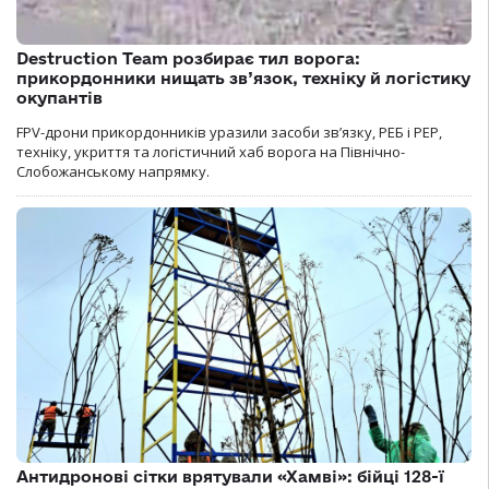
Destruction Team розбирає тил ворога:
прикордонники нищать зв’язок, техніку й логістику
окупантів
FPV-дрони прикордонників уразили засоби зв’язку, РЕБ і РЕР,
техніку, укриття та логістичний хаб ворога на Північно-
Слобожанському напрямку.
Антидронові сітки врятували «Хамві»: бійці 128-ї