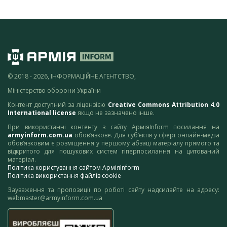
© 2018 - 2026, ІНФОРМАЦІЙНЕ АГЕНТСТВО,
Міністерство оборони України
Контент доступний за ліцензією
Creative Commons Attribution 4.0
International license
якщо не зазначено інше.
При використанні контенту з сайту АрміяInform посилання на
armyinform.com.ua
обов’язкове. Для суб’єктів у сфері онлайн-медіа
обов’язковим є розміщення у першому абзаці матеріалу прямого та
відкритого для пошукових систем гіперпосилання на цитований
матеріал.
Політика користування сайтом АрміяInform
Політика використання файлів cookie
Зауваження та пропозиції по роботі сайту надсилайте на адресу:
webmaster@armyinform.com.ua