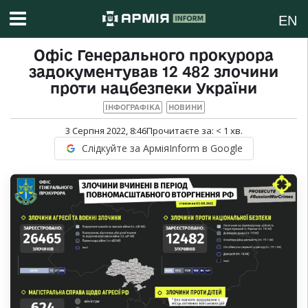
EN
Офіс Генерального прокурора
задокументував 12 482 злочини
проти нацбезпеки України
ІНФОГРАФІКА
НОВИНИ
3 Серпня 2022, 8:46
Прочитаєте за:
< 1
хв.
Слідкуйте за АрміяInform в Google