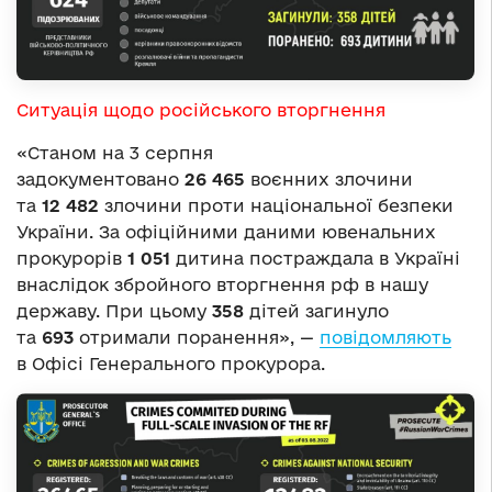
Ситуація щодо російського вторгнення
«Станом на 3 серпня
задокументовано
26 465
воєнних злочини
та
12 482
злочини проти національної безпеки
України. За офіційними даними ювенальних
прокурорів
1 051
дитина постраждала в Україні
внаслідок збройного вторгнення рф в нашу
державу. При цьому
358
дітей загинуло
та
693
отримали поранення», —
повідомляють
в Офісі Генерального прокурора.