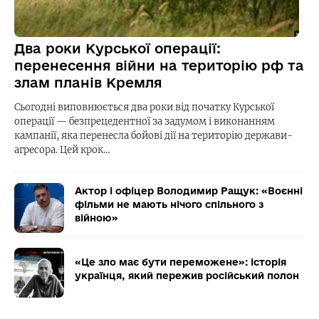
Два роки Курської операції:
перенесення війни на територію рф та
злам планів Кремля
Сьогодні виповнюється два роки від початку Курської
операції — безпрецедентної за задумом і виконанням
кампанії, яка перенесла бойові дії на територію держави-
агресора. Цей крок…
Актор і офіцер Володимир Ращук: «Воєнні
фільми не мають нічого спільного з
війною»
«Це зло має бути переможене»: історія
українця, який пережив російський полон