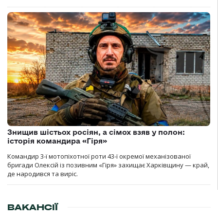
Знищив шістьох росіян, а сімох взяв у полон:
історія командира «Гіря»
Командир 3-ї мотопіхотної роти 43-ї окремої механізованої
бригади Олексій із позивним «Гіря» захищає Харківщину — край,
де народився та виріс.
ВАКАНСІЇ