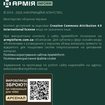
© 2018 - 2026, ІНФОРМАЦІЙНЕ АГЕНТСТВО,
Міністерство оборони України
Контент доступний за ліцензією
Creative Commons Attribution 4.0
International license
якщо не зазначено інше.
При використанні контенту з сайту АрміяInform посилання на
armyinform.com.ua
обов’язкове. Для суб’єктів у сфері онлайн-медіа
обов’язковим є розміщення у першому абзаці матеріалу прямого та
відкритого для пошукових систем гіперпосилання на цитований
матеріал.
Політика користування сайтом АрміяInform
Політика використання файлів cookie
Зауваження та пропозиції по роботі сайту надсилайте на адресу:
webmaster@armyinform.com.ua