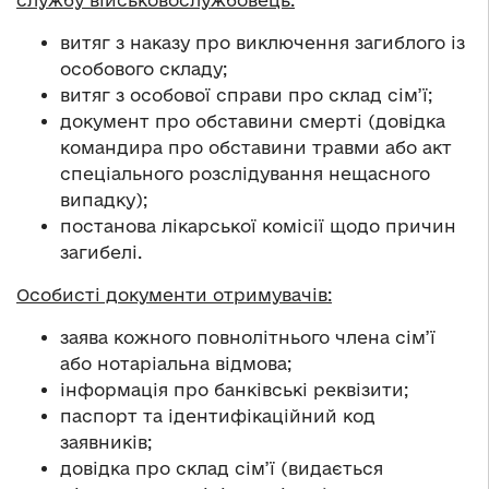
службу військовослужбовець:
витяг з наказу про виключення загиблого із
особового складу;
витяг з особової справи про склад сім’ї;
документ про обставини смерті (довідка
командира про обставини травми або акт
спеціального розслідування нещасного
випадку);
постанова лікарської комісії щодо причин
загибелі.
Особисті документи отримувачів:
заява кожного повнолітнього члена сім’ї
або нотаріальна відмова;
інформація про банківські реквізити;
паспорт та ідентифікаційний код
заявників;
довідка про склад сім’ї (видається