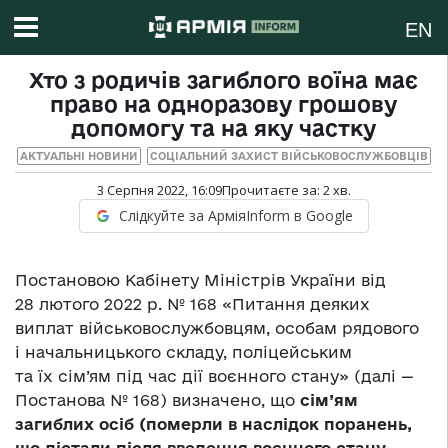
EN
Хто з родичів загиблого воїна має
право на одноразову грошову
допомогу та на яку частку
АКТУАЛЬНІ НОВИНИ
СОЦІАЛЬНИЙ ЗАХИСТ ВІЙСЬКОВОСЛУЖБОВЦІВ
3 Серпня 2022, 16:09
Прочитаєте за:
2
хв.
Слідкуйте за АрміяInform в Google
Постановою Кабінету Міністрів України від
28 лютого 2022 р. № 168 «Питання деяких
виплат військовослужбовцям, особам рядового
і начальницького складу, поліцейським
та їх сім’ям під час дії воєнного стану» (далі —
Постанова № 168) визначено, що
сім’ям
загиблих осіб (померли в наслідок поранень,