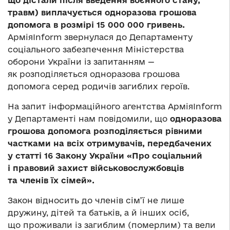
що дістали після введення воєнного стану,
травм) виплачується одноразова грошова
допомога в розмірі 15 000 000 гривень.
АрміяInform звернулася до Департаменту
соціального забезпечення Міністерства
оборони України із запитанням —
як розподіляється одноразова грошова
допомога серед родичів загиблих героїв.
На запит інформаційного агентства АрміяInform
у Департаменті нам повідомили, що
одноразова
грошова допомога
розподіляється рівними
частками на всіх отримувачів, передбачених
у статті 16 Закону України «Про соціальний
і правовий захист військовослужбовців
та членів їх сімей».
Закон відносить до членів сім’ї не лише
дружину, дітей та батьків, а й інших осіб,
що проживали із загиблим (померлим) та вели