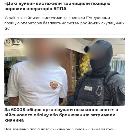
«Дикі вуйки» вистежили та знищили позицію
ворожих операторів БПЛА
Українські військові вистежили та знищили FPV-дронами
позицію операторів безпілотних систем російських окупаційних
сил.
За 6000$ обіцяв організувати незаконне зняття з
військового обліку або бронювання: затримали
киянина
Повідомлено про підозру 23-річному чоловіку, який за гроші