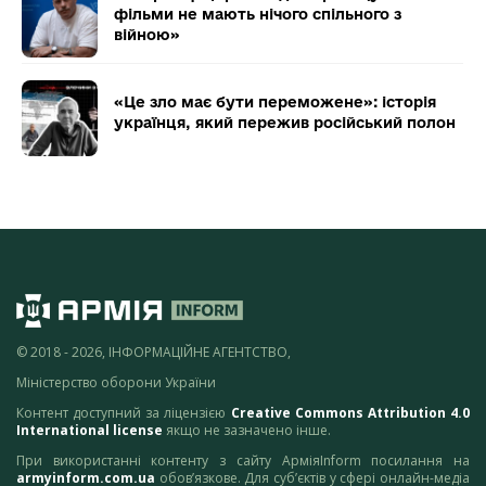
фільми не мають нічого спільного з
війною»
«Це зло має бути переможене»: історія
українця, який пережив російський полон
© 2018 - 2026, ІНФОРМАЦІЙНЕ АГЕНТСТВО,
Міністерство оборони України
Контент доступний за ліцензією
Creative Commons Attribution 4.0
International license
якщо не зазначено інше.
При використанні контенту з сайту АрміяInform посилання на
armyinform.com.ua
обов’язкове. Для суб’єктів у сфері онлайн-медіа