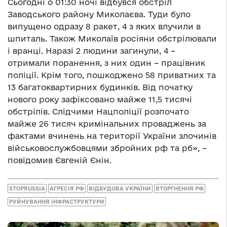
Сьогодні о 01:30 ночі відбувся обстріл
Заводського району Миколаєва. Туди було
випущено одразу 8 ракет, 4 з яких влучили в
шпиталь. Також Миколаїв росіяни обстрілювали
і вранці. Наразі 2 людини загинули, 4 –
отримали поранення, з них один – працівник
поліції. Крім того, пошкоджено 58 приватних та
13 багатоквартирних будинків. Від початку
нового року зафіксовано майже 11,5 тисячі
обстрілів. Слідчими Нацполіції розпочато
майже 26 тисяч кримінальних проваджень за
фактами вчинень на території України злочинів
військовослужбовцями збройних рф та рб», –
повідомив Євгеній Єнін.
STOPRUSSIA
АГРЕСІЯ РФ
ВІДБУДОВА УКРАЇНИ
ВТОРГНЕННЯ РФ
РУЙНУВАННЯ ІНФРАСТРУКТУРИ