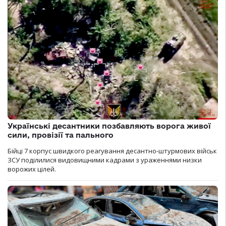
Українські десантники позбавляють ворога живої
сили, провізії та пального
Бійці 7 корпус швидкого реагування десантно-штурмових військ
ЗСУ поділилися видовищними кадрами з ураженнями низки
ворожих цілей.