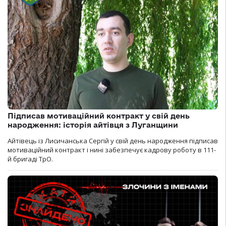
Підписав мотиваційний контракт у свій день
народження: історія айтівця з Луганщини
Айтівець із Лисичанська Сергій у свій день народження підписав
мотиваційний контракт і нині забезпечує кадрову роботу в 111-
й бригаді ТрО.