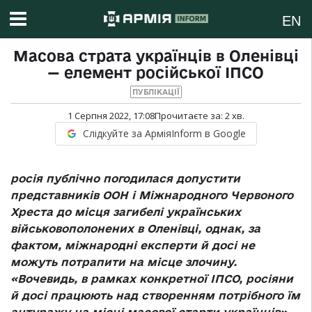
EN
Масова страта українців в Оленівці
— елемент російської ІПСО
ПУБЛІКАЦІЇ
1 Серпня 2022, 17:08
Прочитаєте за:
2
хв.
Слідкуйте за АрміяInform в Google
росія публічно погодилася допустити
представників ООН і Міжнародного Червоного
Хреста до місця загибелі українських
військовополонених в Оленівці, однак, за
фактом, міжнародні експерти й досі не
можуть потрапити на місце злочину.
«Вочевидь, в рамках конкретної ІПСО, росіяни
й досі працюють над створенням потрібного їм