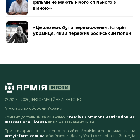
фільми не мають нічого спільного з
війною»
«Це зло має бути переможене»: історія
українця, який пережив російський полон
© 2018 - 2026, ІНФОРМАЦІЙНЕ АГЕНТСТВО,
Міністерство оборони України
Контент доступний за ліцензією
Creative Commons Attribution 4.0
International license
якщо не зазначено інше.
При використанні контенту з сайту АрміяInform посилання на
armyinform.com.ua
обов’язкове. Для суб’єктів у сфері онлайн-медіа