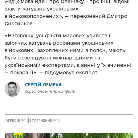
Ред
.): мова йде і про Оленівку, і про інші відомі
факти катувань українських
військовополонених», — переконаний Дмитро
Снєгирьов.
«Наголошу: усі факти масових убивств і
звірячих катувань росіянами українських
військових, захоплених ними в полон, мають
бути розслідувані міжнародними та
українськими експертами, а винні у їх вчиненні
— покарані», — підсумовує експерт.
СЕРГІЙ ЛЕМЕХА
Кореспондент АрміяInform
АГРЕСІЯ РФ
ВТОРГНЕННЯ РФ