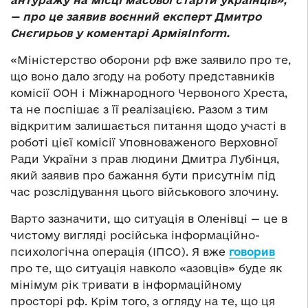
антуражу на місці масової старти українців»,
— про це заявив воєнний експерт Дмитро
Снєгирьов у коментарі АрміяInform.
«Міністерство оборони рф вже заявило про те,
що воно дало згоду на роботу представників
комісії ООН і Міжнародного Червоного Хреста,
та не поспішає з її реалізацією. Разом з тим
відкритим залишається питання щодо участі в
роботі цієї комісії Уповноваженого Верховної
Ради України з прав людини Дмитра Лубінця,
який заявив про бажання бути присутнім під
час розслідування цього військового злочину.
Варто зазначити, що ситуація в Оленівці — це в
чистому вигляді російська інформаційно-
психологічна операція (ІПСО). Я вже
говорив
про те, що ситуація навколо «азовців» буде як
мінімум рік тривати в інформаційному
просторі рф. Крім того, з огляду на те, що ця