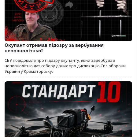
Окупант отримав підозру за вербування
неповнолітньої
СБУ повідомила про підозру окупанту, який завербував
неповнолітню для собору даних про дислокацію Сил оборони
України у Краматорську.