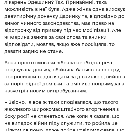
лікарень Одещини? Так. Принаймні, така
можливість в неї була. Адже жінка одна виховує
дев’ятирічну донечку Даринку та, відповідно до
вимог чинного законодавства, має право на
відстрочку від призову під час мобілізації. Але
ж Марина звикла за свої слова та вчинки
відповідати, мовляв, якщо вже пообіцяла, то
давати задню не стане.
Вона просто мовчки зібрала необхідні речі,
поцілувала доньку, обійняла батьків та сестру,
попросивши їх доглядати за дівчинкою, вийшла
за поріг рідної домівки та сміливо попрямувала
назустріч новим випробуванням.
– Звісно, я все ж таки сподівалася, що такого
жахливого широкомасштабного вторгнення з
боку росії не станеться. Але коли я казала, що
на випадок війни піду служити, то робила це
цілком свідомо. Адже добре усвідомлювала, що