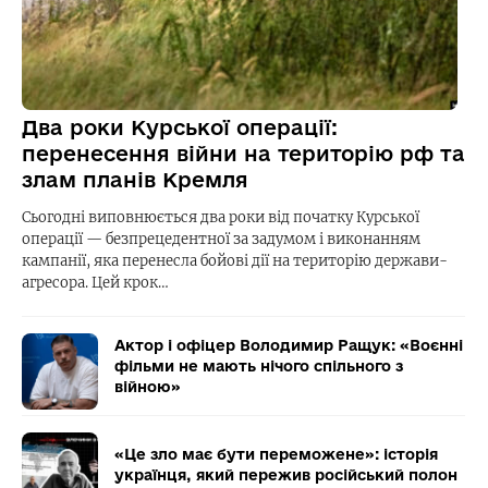
Два роки Курської операції:
перенесення війни на територію рф та
злам планів Кремля
Сьогодні виповнюється два роки від початку Курської
операції — безпрецедентної за задумом і виконанням
кампанії, яка перенесла бойові дії на територію держави-
агресора. Цей крок…
Актор і офіцер Володимир Ращук: «Воєнні
фільми не мають нічого спільного з
війною»
«Це зло має бути переможене»: історія
українця, який пережив російський полон