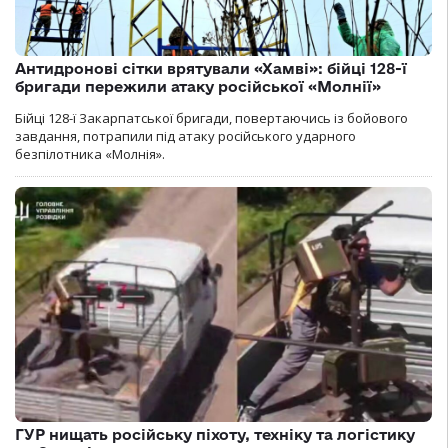
Антидронові сітки врятували «Хамві»: бійці 128-ї
бригади пережили атаку російської «Молнії»
Бійці 128-ї Закарпатської бригади, повертаючись із бойового
завдання, потрапили під атаку російського ударного
безпілотника «Молнія».
ГУР нищать російську піхоту, техніку та логістику