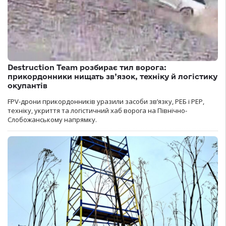
Destruction Team розбирає тил ворога:
прикордонники нищать зв’язок, техніку й логістику
окупантів
FPV-дрони прикордонників уразили засоби зв’язку, РЕБ і РЕР,
техніку, укриття та логістичний хаб ворога на Північно-
Слобожанському напрямку.