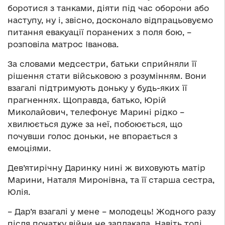
боротися з танками, діяти під час оборони або
наступу, ну і, звісно, досконало відпрацьовуємо
питання евакуації поранених з поля бою, –
розповіла матрос Іванова.
За словами медсестри, батьки сприйняли її
рішення стати військовою з розумінням. Вони
взагалі підтримують доньку у будь-яких її
прагненнях. Щоправда, батько, Юрій
Миколайович, телефонує Марині рідко –
хвилюється дуже за неї, побоюється, що
почувши голос доньки, не впорається з
емоціями.
Дев’ятирічну Даринку нині ж виховують матір
Марини, Наталя Миронівна, та її старша сестра,
Юлія.
– Дар’я взагалі у мене – молодець! Жодного разу
після початку війни не заплакала. Навіть тоді,