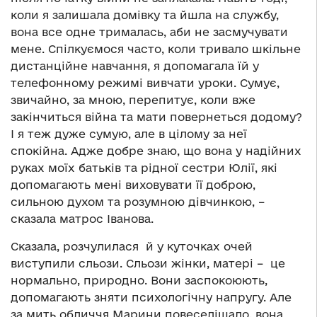
коли я залишала домівку та йшла на службу,
вона все одне трималась, аби не засмучувати
мене. Спілкуємося часто, коли тривало шкільне
дистанційне навчання, я допомагала їй у
телефонному режимі вивчати уроки. Сумує,
звичайно, за мною, перепитує, коли вже
закінчиться війна та мати повернеться додому?
І я теж дуже сумую, але в цілому за неї
спокійна. Адже добре знаю, що вона у надійних
руках моїх батьків та рідної сестри Юлії, які
допомагають мені виховувати її доброю,
сильною духом та розумною дівчинкою, –
сказала матрос Іванова.
Сказала, розчулилася й у куточках очей
виступили сльози. Сльози жінки, матері – це
нормально, природно. Вони заспокоюють,
допомагають зняти психологічну напругу. Але
за мить обличчя Марини повеселішало, вона