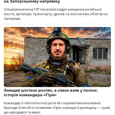
на Запорізькому напрямку
Спецпризначенці ГУР показали кадри знищення російської
піхоти, артилерії, транспорту, дронів та логістичних об’єктів на
Запоріжжі.
Знищив шістьох росіян, а сімох взяв у полон:
історія командира «Гіря»
Командир 3-ї мотопіхотної роти 43-ї окремої механізованої
бригади Олексій із позивним «Гіря» захищає Харківщину — край,
де народився та виріс.