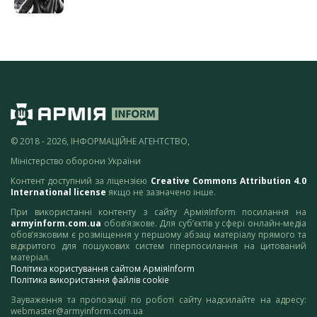
© 2018 - 2026, ІНФОРМАЦІЙНЕ АГЕНТСТВО,
Міністерство оборони України
Контент доступний за ліцензією
Creative Commons Attribution 4.0
International license
якщо не зазначено інше.
При використанні контенту з сайту АрміяInform посилання на
armyinform.com.ua
обов’язкове. Для суб’єктів у сфері онлайн-медіа
обов’язковим є розміщення у першому абзаці матеріалу прямого та
відкритого для пошукових систем гіперпосилання на цитований
матеріал.
Політика користування сайтом АрміяInform
Політика використання файлів cookie
Зауваження та пропозиції по роботі сайту надсилайте на адресу:
webmaster@armyinform.com.ua