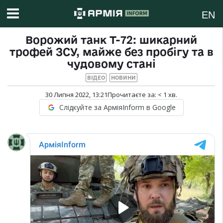
EN
Ворожий танк Т-72: шикарний
трофей ЗСУ, майже без пробігу та в
чудовому стані
ВІДЕО
НОВИНИ
30 Липня 2022, 13:21
Прочитаєте за:
< 1
хв.
Слідкуйте за АрміяInform в Google