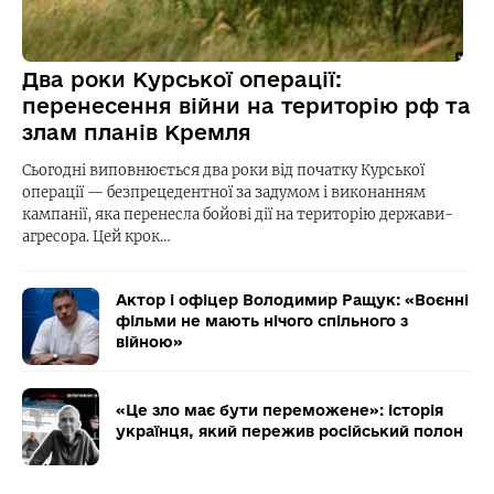
Два роки Курської операції:
перенесення війни на територію рф та
злам планів Кремля
Сьогодні виповнюється два роки від початку Курської
операції — безпрецедентної за задумом і виконанням
кампанії, яка перенесла бойові дії на територію держави-
агресора. Цей крок…
Актор і офіцер Володимир Ращук: «Воєнні
фільми не мають нічого спільного з
війною»
«Це зло має бути переможене»: історія
українця, який пережив російський полон