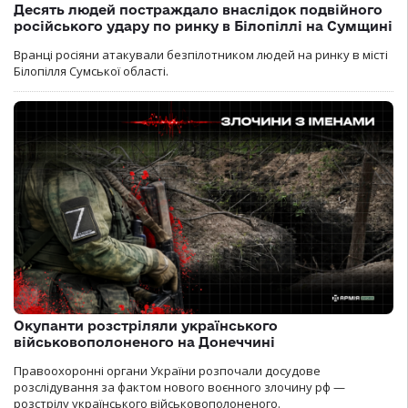
Десять людей постраждало внаслідок подвійного
російського удару по ринку в Білопіллі на Сумщині
Вранці росіяни атакували безпілотником людей на ринку в місті
Білопілля Сумської області.
Окупанти розстріляли українського
військовополоненого на Донеччині
Правоохоронні органи України розпочали досудове
розслідування за фактом нового воєнного злочину рф —
розстрілу українського військовополоненого.