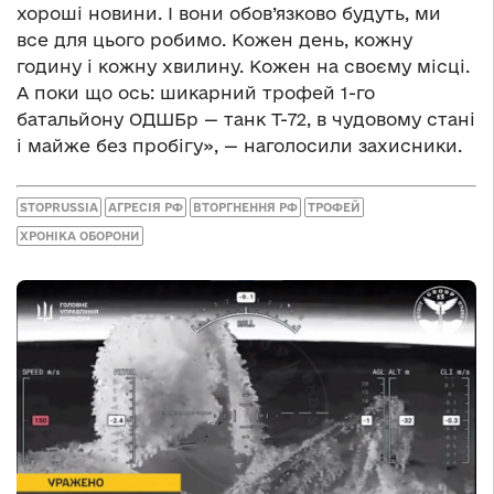
хороші новини. І вони обов’язково будуть, ми
все для цього робимо. Кожен день, кожну
годину і кожну хвилину. Кожен на своєму місці.
А поки що ось: шикарний трофей 1-го
батальйону ОДШБр — танк Т-72, в чудовому стані
і майже без пробігу», — наголосили захисники.
STOPRUSSIA
АГРЕСІЯ РФ
ВТОРГНЕННЯ РФ
ТРОФЕЙ
ХРОНІКА ОБОРОНИ