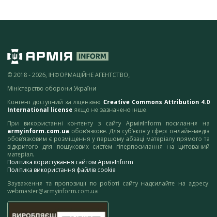
© 2018 - 2026, ІНФОРМАЦІЙНЕ АГЕНТСТВО,
Міністерство оборони України
Контент доступний за ліцензією
Creative Commons Attribution 4.0
International license
якщо не зазначено інше.
При використанні контенту з сайту АрміяInform посилання на
armyinform.com.ua
обов’язкове. Для суб’єктів у сфері онлайн-медіа
обов’язковим є розміщення у першому абзаці матеріалу прямого та
відкритого для пошукових систем гіперпосилання на цитований
матеріал.
Політика користування сайтом АрміяInform
Політика використання файлів cookie
Зауваження та пропозиції по роботі сайту надсилайте на адресу:
webmaster@armyinform.com.ua