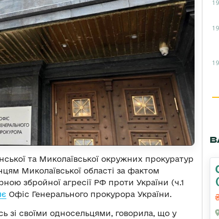
19
19
19
В
нської та Миколаївської окружних прокуратур
цям Миколаївської області за фактом
ною збройної агресії РФ проти України (ч.1
яє
Офіс Генерального прокурора України.
сь зі своїми односельцями, говорила, що у