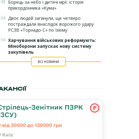
:38
Борець за небо і дитячі мрії: історія
прикордонника «Кума»
:24
Двоє людей загинули, ще четверо
постраждали внаслідок ворожого удару
РСЗВ «Торнадо-С» по Ізюму
:10
Харчування військових реформують:
Міноборони запускає нову систему
закупівель
ВСІ НОВИНИ
АКАНСІЇ
Стрілець-Зенітник ПЗРК
(ЗСУ)
від 20000 до 120000 грн
Київ