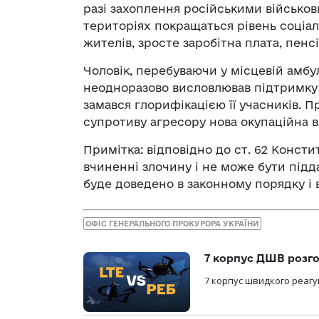
разі захоплення російськими військо
територіях покращаться рівень соціал
жителів, зросте заробітна плата, пенсі
Чоловік, перебуваючи у місцевій амбул
неодноразово висловлював підтримку д
замався глорифікацією її учасників. П
супротиву агресору нова окупаційна в
Примітка: відповідно до ст. 62 Консти
вчиненні злочину і не може бути підд
буде доведено в законному порядку і
ОФІС ГЕНЕРАЛЬНОГО ПРОКУРОРА УКРАЇНИ
7 корпус ДШВ розго
7 корпус швидкого реагу