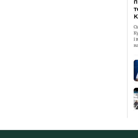
п
т
К
С
К
і 
н