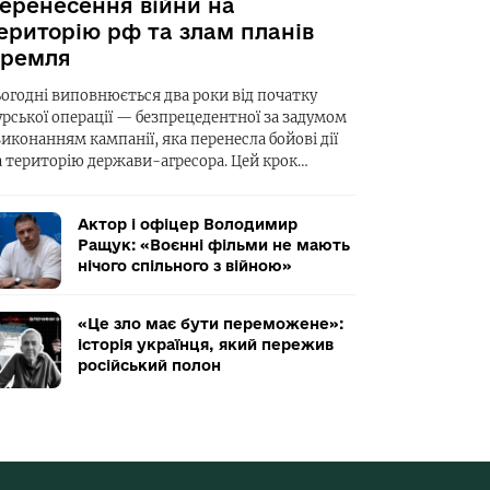
еренесення війни на
ериторію рф та злам планів
ремля
ьогодні виповнюється два роки від початку
урської операції — безпрецедентної за задумом
виконанням кампанії, яка перенесла бойові дії
а територію держави-агресора. Цей крок…
Актор і офіцер Володимир
Ращук: «Воєнні фільми не мають
нічого спільного з війною»
«Це зло має бути переможене»:
історія українця, який пережив
російський полон