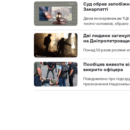
Суд обрав запобіжн
Закарпатті
Двом екскерівникам ТЦК 
тисячі чоловіків, обрано
Дві людини загинул
на Дніпропетровщи
Понад 50 разів росіяни 
Пообіцяв вивезти ві
викрито офіцера
Повідомлено про підозр
призначення Національної 