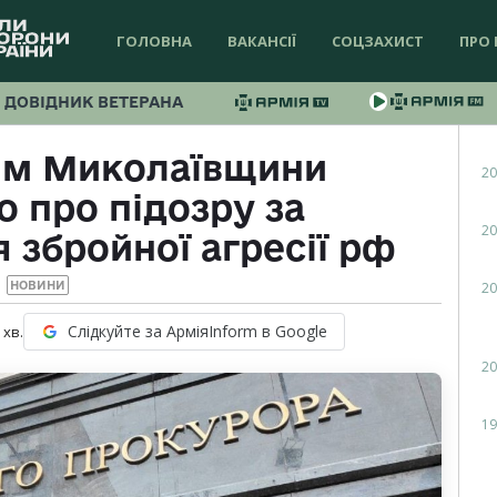
ГОЛОВНА
ВАКАНСІЇ
СОЦЗАХИСТ
ПРО 
ДОВІДНИК ВЕТЕРАНА
ям Миколаївщини
20
 про підозру за
20
 збройної агресії рф
20
НОВИНИ
Слідкуйте за АрміяInform в Google
хв.
20
19