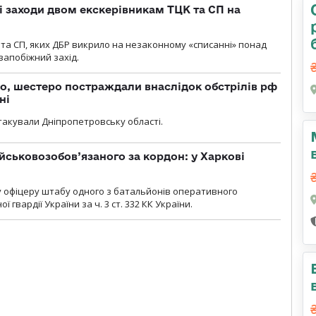
і заходи двом екскерівникам ТЦК та СП на
та СП, яких ДБР викрило на незаконному «списанні» понад
 запобіжний захід.
о, шестеро постраждали внаслідок обстрілів рф
ні
атакували Дніпропетровську області.
йськовозобов’язаного за кордон: у Харкові
у офіцеру штабу одного з батальйонів оперативного
гвардії України за ч. 3 ст. 332 КК України.