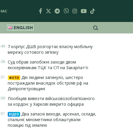
НАС
ENGLISH
:49
7 корпус ДШВ розгортає власну мобільну
мережу сотового зв’язку
:38
Суд обрав запобіжні заходи двом
екскерівникам ТЦК та СП на Закарпатті
:21
Дві людини загинуло, шестеро
ФОТО
постраждали внаслідок обстрілів рф на
Дніпропетровщині
:09
Пообіцяв вивезти військовозобов’язаного
за кордон: у Харкові викрито офіцера
:51
Два запасні виходи, арсенал, склади,
ВІДЕО
спальня: мінометники облаштували
позицію під землею