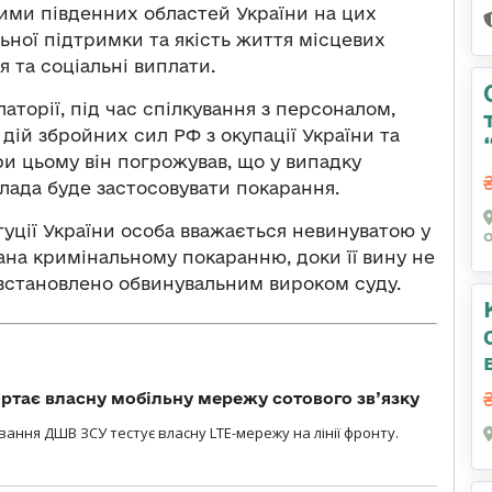
вими південних областей України на цих
ьної підтримки та якість життя місцевих
я та соціальні виплати.
аторії, під час спілкування з персоналом,
ій збройних сил РФ з окупації України та
ри цьому він погрожував, що у випадку
лада буде застосовувати покарання.
туції України особа вважається невинуватою у
ана кримінальному покаранню, доки її вину не
 встановлено обвинувальним вироком суду.
ртає власну мобільну мережу сотового зв’язку
вання ДШВ ЗСУ тестує власну LTE-мережу на лінії фронту.