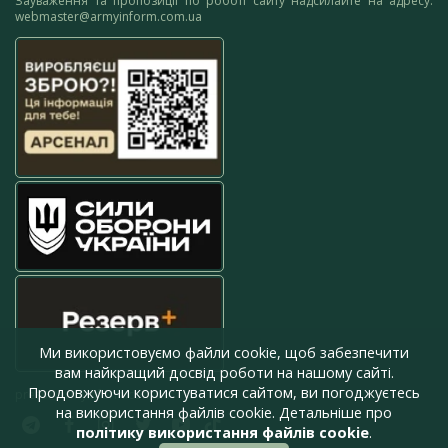
Зауваження та пропозиції по роботі сайту надсилайте на адресу:
webmaster@armyinform.com.ua
Ми використовуємо файли cookie, щоб забезпечити
вам найкращий досвід роботи на нашому сайті.
Продовжуючи користуватися сайтом, ви погоджуєтесь
press@armyinform.com.ua
на використання файлів cookie. Детальніше про
політику використання файлів cookie
.