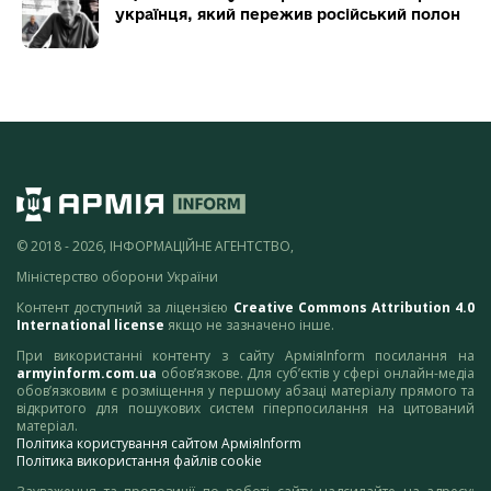
українця, який пережив російський полон
© 2018 - 2026, ІНФОРМАЦІЙНЕ АГЕНТСТВО,
Міністерство оборони України
Контент доступний за ліцензією
Creative Commons Attribution 4.0
International license
якщо не зазначено інше.
При використанні контенту з сайту АрміяInform посилання на
armyinform.com.ua
обов’язкове. Для суб’єктів у сфері онлайн-медіа
обов’язковим є розміщення у першому абзаці матеріалу прямого та
відкритого для пошукових систем гіперпосилання на цитований
матеріал.
Політика користування сайтом АрміяInform
Політика використання файлів cookie