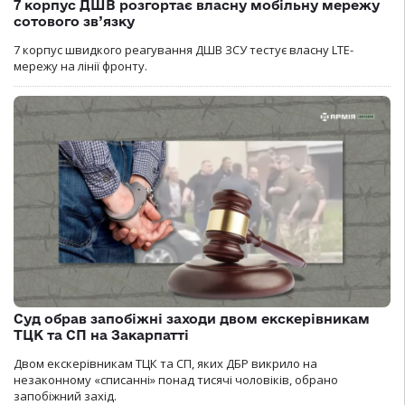
7 корпус ДШВ розгортає власну мобільну мережу
сотового зв’язку
7 корпус швидкого реагування ДШВ ЗСУ тестує власну LTE-
мережу на лінії фронту.
Суд обрав запобіжні заходи двом екскерівникам
ТЦК та СП на Закарпатті
Двом екскерівникам ТЦК та СП, яких ДБР викрило на
незаконному «списанні» понад тисячі чоловіків, обрано
запобіжний захід.