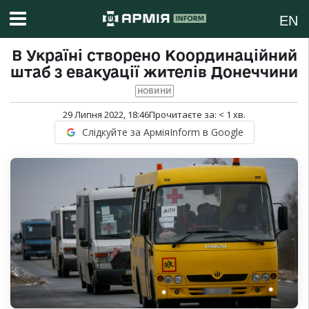
EN
В Україні створено Координаційний
штаб з евакуації жителів Донеччини
НОВИНИ
29 Липня 2022, 18:46
Прочитаєте за:
< 1
хв.
Слідкуйте за АрміяInform в Google