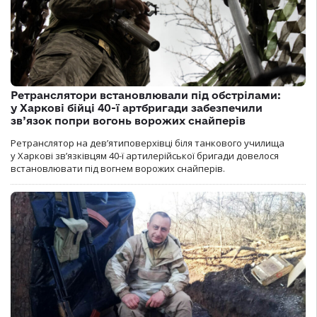
Ретранслятори встановлювали під обстрілами:
у Харкові бійці 40-ї артбригади забезпечили
зв’язок попри вогонь ворожих снайперів
Ретранслятор на дев’ятиповерхівці біля танкового училища
у Харкові зв’язківцям 40-ї артилерійської бригади довелося
встановлювати під вогнем ворожих снайперів.