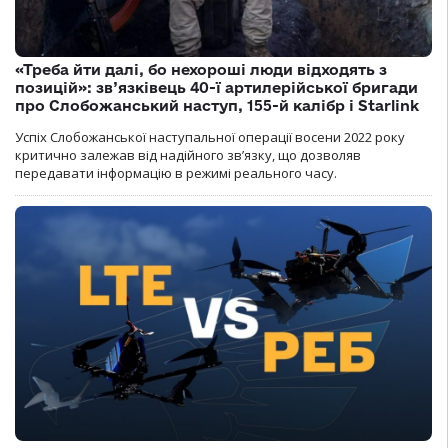
«Треба йти далі, бо нехороші люди відходять з
позицій»: зв’язківець 40-ї артилерійської бригади
про Слобожанський наступ, 155-й калібр і Starlink
Успіх Слобожанської наступальної операції восени 2022 року
критично залежав від надійного зв’язку, що дозволяв
передавати інформацію в режимі реального часу.