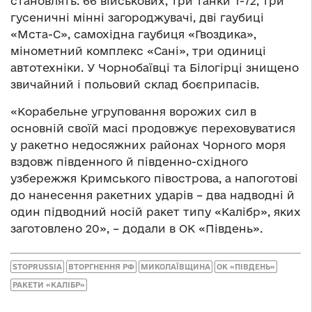
становлять: 66 військових, три танки Т-72, три
гусеничні мінні загороджувачі, дві гаубиці
«Мста-С», самохідна гаубиця «Гвоздика»,
мінометний комплекс «Сані», три одиниці
автотехніки. У Чорнобаївці та Білогірці знищено
звичайний і польовий склад боєприпасів.
«Корабельне угруповання ворожих сил в
основній своїй масі продовжує переховуватися
у ракетно недосяжних районах Чорного моря
вздовж південного й південно-східного
узбережжя Кримського півострова, а напоготові
до нанесення ракетних ударів – два надводні й
один підводний носій ракет типу «Калібр», яких
заготовлено 20», – додали в ОК «Південь».
STOPRUSSIA
ВТОРГНЕННЯ РФ
МИКОЛАЇВЩИНА
ОК «ПІВДЕНЬ»
РАКЕТИ «КАЛІБР»