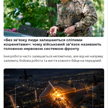
«Без зв’язку люди залишаються сліпими
кошенятами»: чому військовий зв’язок називають
головною нервовою системою фронту
Їхня робота часто залишається непомітною, але від неї напряму
залежить бойова робота та життя кожного бійця на передовій.