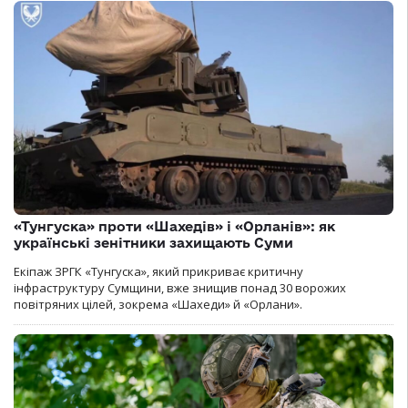
«Тунгуска» проти «Шахедів» і «Орланів»: як
українські зенітники захищають Суми
Екіпаж ЗРГК «Тунгуска», який прикриває критичну
інфраструктуру Сумщини, вже знищив понад 30 ворожих
повітряних цілей, зокрема «Шахеди» й «Орлани».