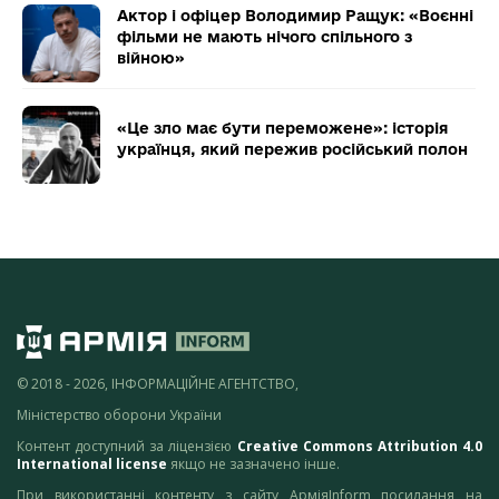
Актор і офіцер Володимир Ращук: «Воєнні
фільми не мають нічого спільного з
війною»
«Це зло має бути переможене»: історія
українця, який пережив російський полон
© 2018 - 2026, ІНФОРМАЦІЙНЕ АГЕНТСТВО,
Міністерство оборони України
Контент доступний за ліцензією
Creative Commons Attribution 4.0
International license
якщо не зазначено інше.
При використанні контенту з сайту АрміяInform посилання на