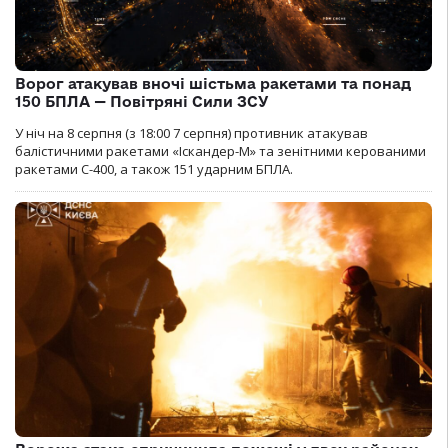
Ворог атакував вночі шістьма ракетами та понад
150 БПЛА — Повітряні Сили ЗСУ
У ніч на 8 серпня (з 18:00 7 серпня) противник атакував
балістичними ракетами «Іскандер-М» та зенітними керованими
ракетами С-400, а також 151 ударним БПЛА.