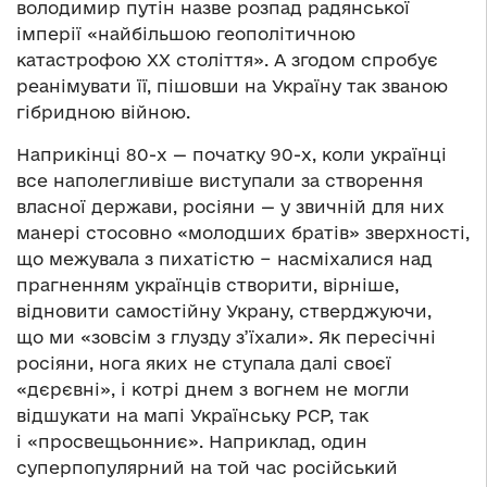
володимир путін назве розпад радянської
імперії «найбільшою геополітичною
катастрофою ХХ століття». А згодом спробує
реанімувати її, пішовши на Україну так званою
гібридною війною.
Наприкінці 80-х — початку 90-х, коли українці
все наполегливіше виступали за створення
власної держави, росіяни — у звичній для них
манері стосовно «молодших братів» зверхності,
що межувала з пихатістю − насміхалися над
прагненням українців створити, вірніше,
відновити самостійну Украну, стверджуючи,
що ми «зовсім з глузду з’їхали». Як пересічні
росіяни, нога яких не ступала далі своєї
«дєрєвні», і котрі днем з вогнем не могли
відшукати на мапі Українську РСР, так
і «просвещьонниє». Наприклад, один
суперпопулярний на той час російський