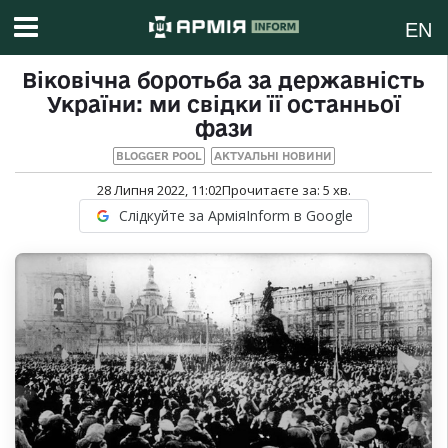
EN
Віковічна боротьба за державність
України: ми свідки її останньої
фази
BLOGGER POOL
АКТУАЛЬНІ НОВИНИ
28 Липня 2022, 11:02
Прочитаєте за:
5
хв.
Слідкуйте за АрміяInform в Google