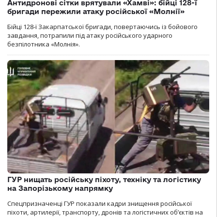
Антидронові сітки врятували «Хамві»: бійці 128-ї
бригади пережили атаку російської «Молнії»
Бійці 128-ї Закарпатської бригади, повертаючись із бойового
завдання, потрапили під атаку російського ударного
безпілотника «Молнія».
ГУР нищать російську піхоту, техніку та логістику
на Запорізькому напрямку
Спецпризначенці ГУР показали кадри знищення російської
піхоти, артилерії, транспорту, дронів та логістичних об’єктів на