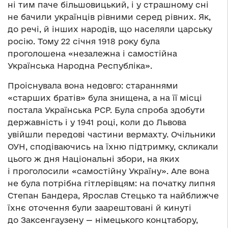
ні тим паче більшовицький, і у страшному сні
не бачили українців рівними серед рівних. Як,
до речі, й інших народів, що населяли царську
росію. Тому 22 січня 1918 року була
проголошена «незалежна і самостійна
Українська Народна Республіка».
Проіснувала вона недовго: стараннями
«старших братів» була знищена, а на її місці
постала Українська РСР. Була спроба здобути
державність і у 1941 році, коли до Львова
увійшли передові частини вермахту. Очільники
ОУН, сподіваючись на їхню підтримку, скликали
цього ж дня Національні збори, на яких
і проголосили «самостійну Україну». Але вона
не була потрібна гітлерівцям: на початку липня
Степан Бандера, Ярослав Стецько та найближче
їхнє оточення були заарештовані й кинуті
до Заксенгаузену — німецького концтабору,