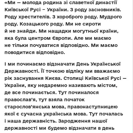
«Ми — молода родина зі славетної династії
Київської Русі − України.
З роду засновників.
Роду хрестителів. З хороброго роду. Мудрого
роду. Козацького роду. Ми не сироти
й не знайди. Ми нащадки могутньої країни,
яка була центром Європи. Але ми маємо
не тільки почуватися відповідно. Ми маємо
поводитися відповідно
.
І ми починаємо відзначати День Української
Д
ержавності. Її точкою відліку ми вважаємо
рік заснування Києва. Столиці Київської Русі —
України, яку недаремно називають містом,
де все починається. Тут починалося
православ’я, тут взяла початок
старослов’янська мова, правонаступницею
якої є сучасна українська мова. Тут почалась
і наша державність. Зародження нашої
державності ми будемо відзначати в день