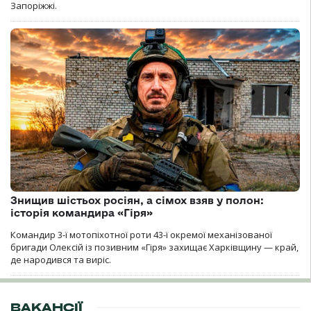
Запоріжжі.
Знищив шістьох росіян, а сімох взяв у полон:
історія командира «Гіря»
Командир 3-ї мотопіхотної роти 43-ї окремої механізованої
бригади Олексій із позивним «Гіря» захищає Харківщину — край,
де народився та виріс.
ВАКАНСІЇ