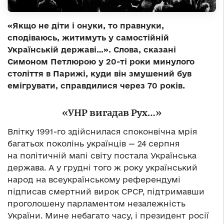
«Якщо не діти і онуки, то правнуки,
сподіваюсь, житимуть у самостійній
Українській державі…». Слова, сказані
Симоном Петлюрою у 20-ті роки минулого
століття в Парижі, куди він змушений був
емігрувати, справдилися через 70 років.
«УНР вигадав Рух…»
Влітку 1991-го здійснилася споконвічна мрія
багатьох поколінь українців — 24 серпня
на політичній мапі світу постала Українська
держава. А у грудні того ж року український
народ на всеукраїнському референдумі
підписав смертний вирок СРСР, підтримавши
проголошену парламентом незалежність
України. Мине небагато часу, і президент росії