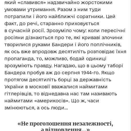
який «славився» надзвичайно жорстокими
умовами утримання. Разом з ним туди
потрапили і його найближчі соратники. Цей
факт, до речі, старанно приховується
в сучасній росії. Зрозуміло чому: коли пересічні
росіяни дізнаються про те, які криваві злочини
творилися руками Бандери і його поплічників,
як ось вже впродовж десятиліть розповідає їхня
пропаганда, то, можливо, бодай одиниці
зрозуміють правду. Нагадаю, що в цьому таборі
Бандера пробув аж до серпня 1944-го. Якщо
протягом десятиліть борці за державність
України в московії вважалися наймитами
гітлерівців, то віднедавна нас там називають
наймитами «америкосів». Що ж, часи
змінюються, а ось люди…
«Не проголошення незалежності,
а відновлення…»