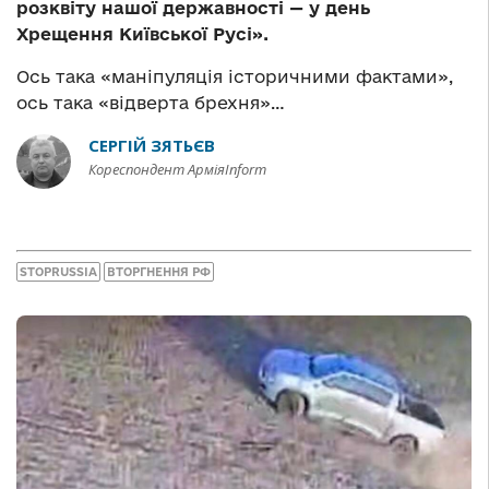
розквіту нашої державності — у день
Хрещення Київської Русі
».
Ось така «маніпуляція історичними фактами»,
ось така «відверта брехня»…
СЕРГІЙ ЗЯТЬЄВ
Кореспондент АрміяInform
STOPRUSSIA
ВТОРГНЕННЯ РФ