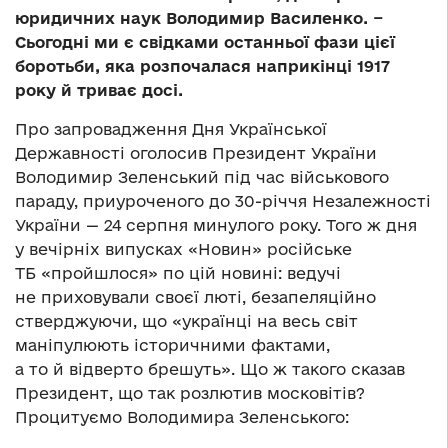
юридичних наук Володимир Василенко. −
Сьогодні ми є свідками останньої фази цієї
боротьби, яка розпочалася наприкінці 1917
року й триває досі.
Про запровадження Дня Української
Державності оголосив Президент України
Володимир Зеленський під час військового
параду, приуроченого до 30-річчя Незалежності
України — 24 серпня минулого року. Того ж дня
у вечірніх випусках «Новин» російське
ТБ «пройшлося» по цій новині: ведучі
не приховували своєї люті, безапеляційно
стверджуючи, що «українці на весь світ
маніпулюють історичними фактами,
а то й відверто брешуть». Що ж такого сказав
Президент, що так розлютив московітів?
Процитуємо Володимира Зеленського: