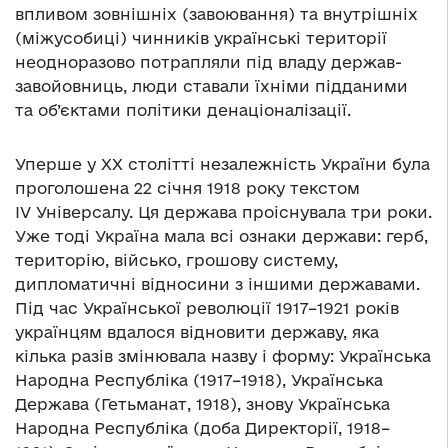
впливом зовнішніх (завоювання) та внутрішніх
(міжусобиці) чинників українські території
неодноразово потрапляли під владу держав-
завойовниць, люди ставали їхніми підданими
та об’єктами політики денаціоналізації.
Уперше у ХХ столітті незалежність України була
проголошена 22 січня 1918 року текстом
IV Універсалу. Ця держава проіснувала три роки.
Уже тоді Україна мала всі ознаки держави: герб,
територію, військо, грошову систему,
дипломатичні відносини з іншими державами.
Під час Української революції 1917–1921 років
українцям вдалося відновити державу, яка
кілька разів змінювала назву і форму: Українська
Народна Республіка (1917–1918), Українська
Держава (Гетьманат, 1918), знову Українська
Народна Республіка (доба Директорії, 1918–