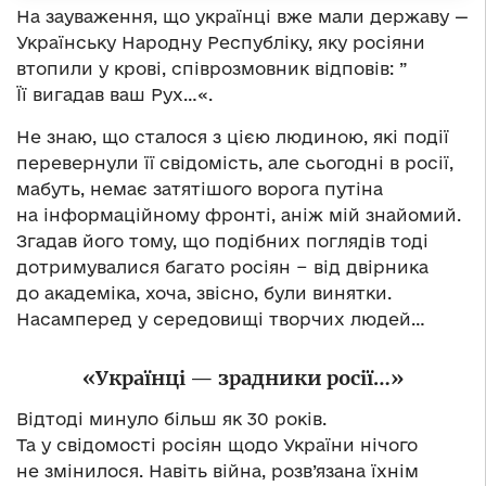
На зауваження, що українці вже мали державу —
Українську Народну Республіку, яку росіяни
втопили у крові, співрозмовник відповів: ”
Її вигадав ваш Рух…«.
Не знаю, що сталося з цією людиною, які події
перевернули її свідомість, але сьогодні в росії,
мабуть, немає затятішого ворога путіна
на інформаційному фронті, аніж мій знайомий.
Згадав його тому, що подібних поглядів тоді
дотримувалися багато росіян − від двірника
до академіка, хоча, звісно, були винятки.
Насамперед у середовищі творчих людей…
«
Українці — зрадники росії…»
Відтоді минуло більш як 30 років.
Та у свідомості росіян щодо України нічого
не змінилося. Навіть війна, розв’язана їхнім