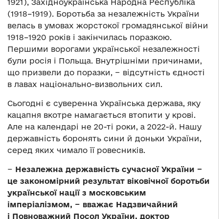
1921), Західноукраїнська Народна Республіка
(1918–1919). Боротьба за незалежність України
велась в умовах жорстокої громадянської війни
1918–1920 pоків і закінчилась поразкою.
Першими ворогами української незалежності
були росія і Польща. Внутрішніми причинами,
що призвели до поразки, − відсутність єдності
в лавах національно-визвольних сил.
Сьогодні є суверенна Українська держава, яку
кацапня вкотре намагається втопити у крові.
Але на календарі не 20-ті роки, а 2022-й. Нашу
державність боронять сини й доньки України,
серед яких чимало її ровесників.
−
Незалежна державність сучасної України −
це закономірний результат віковічної боротьби
української нації з московським
імперіалізмом, − вважає Надзвичайний
і Повноважний Посол України, доктор