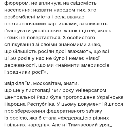
фюрером, не вплинула на свідомість
населення: назвати народом тих, хто
розбомблені міста і села вважає
постановочними картинками, закликають
ґвалтувати українських жінок і дітей, якось
і язик не повертається. З особистого
спілкування зі своїми знайомими знаю,
що більшість росіян досі вважають, що всі
ці 30 років у нас не було і немає ніякої
державності, що ми «наймити америкосів
і зрадники росії».
Звідкіля їм, московітам, знати,
що ще у листопаді 1917 року Універсалом
Центральної Ради була проголошена Українська
Народна Республіка. У цьому документі йшлося
про збереження федеративного зв’язку
із росією, яка б стала «федерацією рівних
і вільних народів». Але ні Тимчасовий уряд,