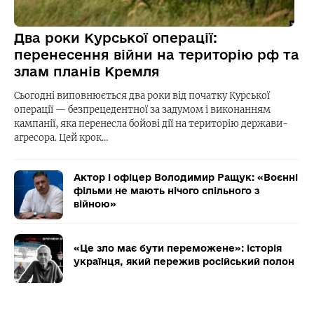
Два роки Курської операції:
перенесення війни на територію рф та
злам планів Кремля
Сьогодні виповнюється два роки від початку Курської
операції — безпрецедентної за задумом і виконанням
кампанії, яка перенесла бойові дії на територію держави-
агресора. Цей крок…
Актор і офіцер Володимир Ращук: «Воєнні
фільми не мають нічого спільного з
війною»
«Це зло має бути переможене»: історія
українця, який пережив російський полон