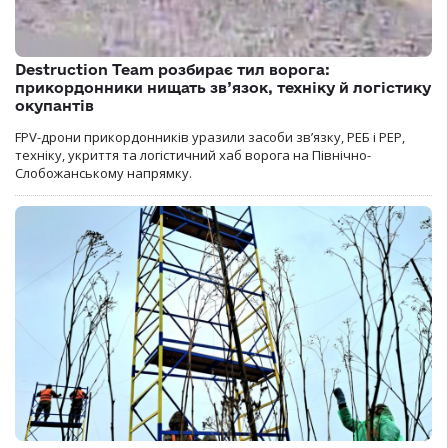
Destruction Team розбирає тил ворога:
прикордонники нищать зв’язок, техніку й логістику
окупантів
FPV-дрони прикордонників уразили засоби зв’язку, РЕБ і РЕР,
техніку, укриття та логістичний хаб ворога на Північно-
Слобожанському напрямку.