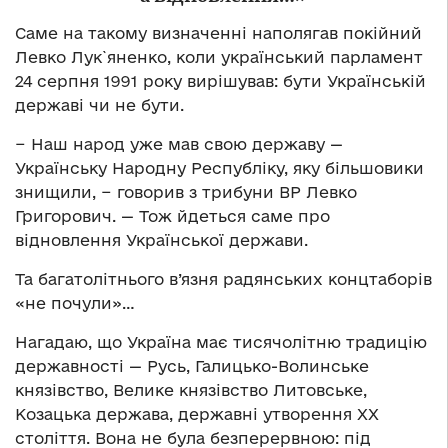
Саме на такому визначенні наполягав покійний
Левко Лук`яненко, коли український парламент
24 серпня 1991 року вирішував: бути Українській
державі чи не бути.
− Наш народ уже мав свою державу —
Українську Народну Республіку, яку більшовики
знищили, − говорив з трибуни ВР Левко
Григорович. — Тож йдеться саме про
відновлення Української держави.
Та багатолітнього в’язня радянських концтаборів
«не почули»…
Нагадаю, що Україна має тисячолітню традицію
державності — Русь, Галицько-Волинське
князівство, Велике князівство Литовське,
Козацька держава, державні утворення ХХ
століття. Вона не була безперервною: під