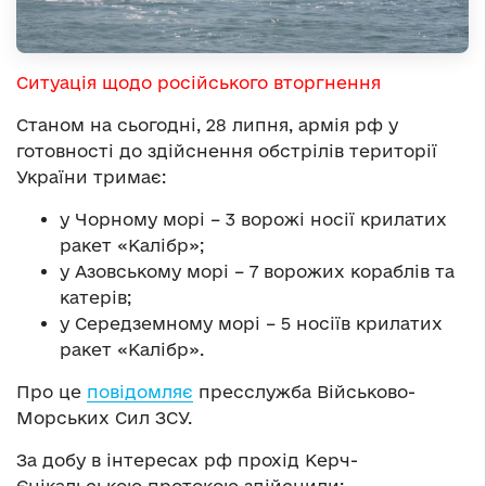
Ситуація щодо російського вторгнення
Станом на сьогодні, 28 липня, армія рф у
готовності до здійснення обстрілів території
України тримає:
у Чорному морі – 3 ворожі носії крилатих
ракет «Калібр»;
у Азовському морі – 7 ворожих кораблів та
катерів;
у Середземному морі – 5 носіїв крилатих
ракет «Калібр».
Про це
повідомляє
пресслужба Військово-
Морських Сил ЗСУ.
За добу в інтересах рф прохід Керч-
Єнікальською протокою здійснили: