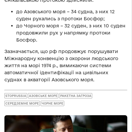
до Азовського моря – 34 судна, з них 12
суден рухались з протоки Босфор;
до Чорного моря – 32 суден, з них 10 суден
продовжили рух у напрямку протоки
Босфор.
Зазначається, що рф продовжує порушувати
Міжнародну конвенцію з охорони людського
життя на морі 1974 р., вимикаючи системи
автоматичної ідентифікації на цивільних
суднах в акваторії Азовського моря.
STOPRUSSIA
АЗОВСЬКЕ МОРЕ
РАКЕТНА ЗАГРОЗА
СЕРЕДЗЕМНЕ МОРЕ
ЧОРНЕ МОРЕ