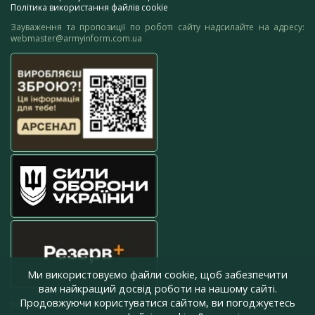
Політика використання файлів cookie
Зауваження та пропозиції по роботі сайту надсилайте на адресу:
webmaster@armyinform.com.ua
Ми використовуємо файли cookie, щоб забезпечити
вам найкращий досвід роботи на нашому сайті.
Продовжуючи користуватися сайтом, ви погоджуєтесь
press@armyinform.com.ua