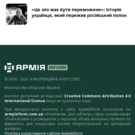
«Це зло має бути переможене»: історія
українця, який пережив російський полон
© 2018 - 2026, ІНФОРМАЦІЙНЕ АГЕНТСТВО,
Міністерство оборони України
Контент доступний за ліцензією
Creative Commons Attribution 4.0
International license
якщо не зазначено інше.
При використанні контенту з сайту АрміяInform посилання на
armyinform.com.ua
обов’язкове. Для суб’єктів у сфері онлайн-медіа
обов’язковим є розміщення у першому абзаці матеріалу прямого та
відкритого для пошукових систем гіперпосилання на цитований
матеріал.
Політика користування сайтом АрміяInform