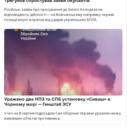
Трегубов спростував заяви окупантів
Російські заяви про просування до Білого Колодязя не
відповідають дійсності— на Вовчанському напрямку окремі
позиції ворог втрачає від ударів українських БПЛА.
Уражено два НПЗ та СПБ установку «Сиваш» в
Чорному морі — Генштаб ЗСУ
У ніч на 8 серпня підрозділи Сил оборони України уразили низку
важливих об’єктів противника.