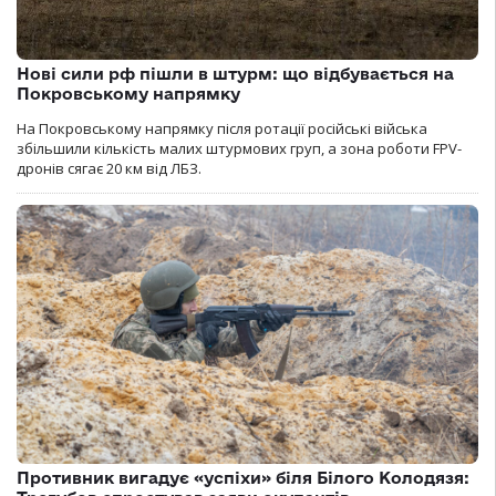
Нові сили рф пішли в штурм: що відбувається на
Покровському напрямку
На Покровському напрямку після ротації російські війська
збільшили кількість малих штурмових груп, а зона роботи FPV-
дронів сягає 20 км від ЛБЗ.
Противник вигадує «успіхи» біля Білого Колодязя: