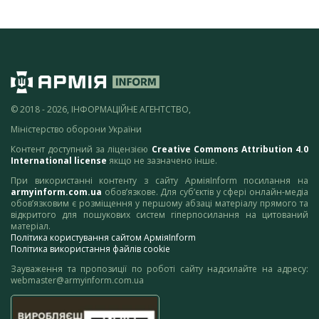
© 2018 - 2026, ІНФОРМАЦІЙНЕ АГЕНТСТВО,
Міністерство оборони України
Контент доступний за ліцензією
Creative Commons Attribution 4.0
International license
якщо не зазначено інше.
При використанні контенту з сайту АрміяInform посилання на
armyinform.com.ua
обов’язкове. Для суб’єктів у сфері онлайн-медіа
обов’язковим є розміщення у першому абзаці матеріалу прямого та
відкритого для пошукових систем гіперпосилання на цитований
матеріал.
Політика користування сайтом АрміяInform
Політика використання файлів cookie
Зауваження та пропозиції по роботі сайту надсилайте на адресу:
webmaster@armyinform.com.ua