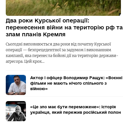
Два роки Курської операції:
перенесення війни на територію рф та
злам планів Кремля
Сьогодні виповнюється два роки від початку Курської
операції — безпрецедентної за задумом і виконанням
кампанії, яка перенесла бойові дії на територію держави-
агресора. Цей крок…
Актор і офіцер Володимир Ращук: «Воєнні
фільми не мають нічого спільного з
війною»
«Це зло має бути переможене»: історія
українця, який пережив російський полон