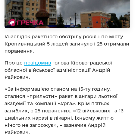
Унаслідок ракетного обстрілу росіян по місту
Кропивницький 5 людей загинуло і 25 отримали
поранення.
Про це
повідомив
голова Кіровоградської
обласної військової адміністрації Андрій
Райкович.
«За інформацією станом на 15-ту годину,
сталися «прильоти» ракет в ангари льотної
академії та компанії «Урга». Крім п’ятьох
загиблих, є 25 поранених. «12 військових та 13
цивільних наразі в лікарні. Їхньому життю
нічого не загрожує», – зазначив Андрій
Райкович.