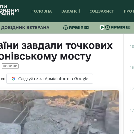
ГОЛОВНА
ВАКАНСІЇ
СОЦЗАХИСТ
ПРО 
ДОВІДНИК ВЕТЕРАНА
аїни завдали точкових
18
тонівському мосту
НОВИНИ
18
Слідкуйте за АрміяInform в Google
хв.
17
17
17