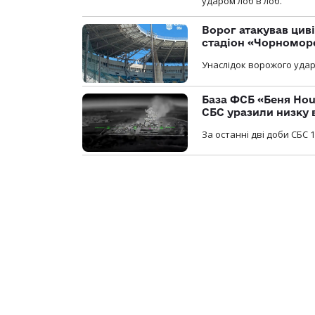
ударом лоб в лоб.
Ворог атакував ци
стадіон «Чорномор
Унаслідок ворожого удар
База ФСБ «Беня Hou
СБС уразили низку 
За останні дві доби СБС 1