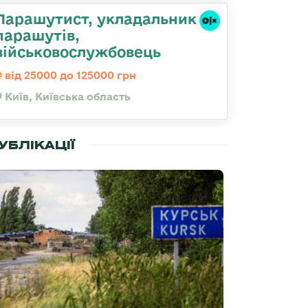
Парашутист, укладальник
парашутів,
військовослужбовець
від 25000 до 125000 грн
Київ, Київська область
УБЛІКАЦІЇ