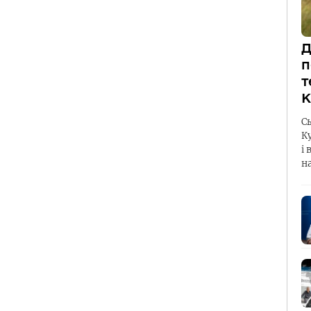
Д
п
т
К
С
К
і 
н