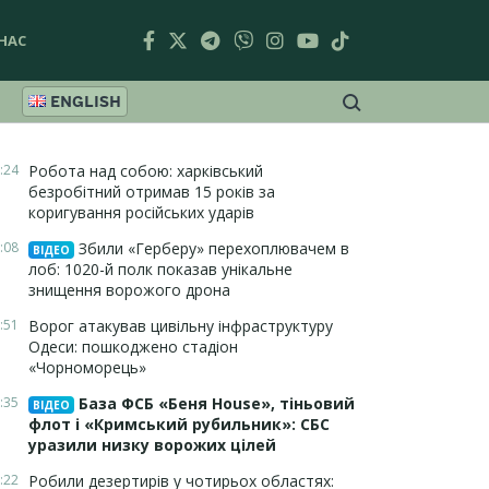
НАС
ENGLISH
:24
Робота над собою: харківський
безробітний отримав 15 років за
коригування російських ударів
:08
Збили «Герберу» перехоплювачем в
ВІДЕО
лоб: 1020-й полк показав унікальне
знищення ворожого дрона
:51
Ворог атакував цивільну інфраструктуру
Одеси: пошкоджено стадіон
«Чорноморець»
:35
База ФСБ «Беня House», тіньовий
ВІДЕО
флот і «Кримський рубильник»: СБС
уразили низку ворожих цілей
:22
Робили дезертирів у чотирьох областях: