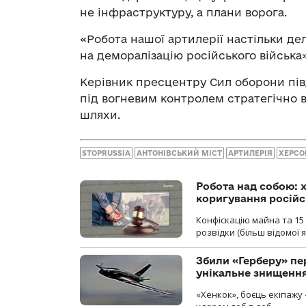
не інфраструктуру, а плани ворога.
«Робота нашої артилерії настільки де
на деморалізацію російського війська»
Керівник пресцентру Сил оборони пів
під вогневим контролем стратегічно в
шляхи.
STOPRUSSIA
АНТОНІВСЬКИЙ МІСТ
АРТИЛЕРІЯ
ХЕРС
Робота над собою: х
коригування російс
Конфіскацію майна та 15 
розвідки (більш відомої як
Збили «Герберу» пе
унікальне знищенн
«Хенкок», боєць екіпажу 