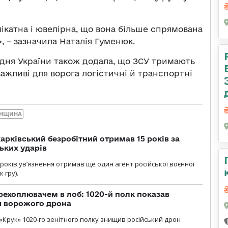
лікатна і ювелірна, що вона більше спрямована
, – зазначила Наталія Гуменюк.
дня України також додала, що ЗСУ тримають
ажливі для ворога логістичні й транспортні
ОНЩИНА
арківський безробітний отримав 15 років за
ьких ударів
років увʼязнення отримав ще один агент російської воєнної
 гру).
рехоплювачем в лоб: 1020-й полк показав
я ворожого дрона
«Крук» 1020-го зенітного полку знищив російський дрон