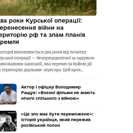
ва роки Курської операції:
еренесення війни на
ериторію рф та злам планів
ремля
ьогодні виповнюється два роки від початку
урської операції — безпрецедентної за задумом
виконанням кампанії, яка перенесла бойові дії
а територію держави-агресора. Цей крок…
Актор і офіцер Володимир
Ращук: «Воєнні фільми не мають
нічого спільного з війною»
«Це зло має бути переможене»:
історія українця, який пережив
російський полон