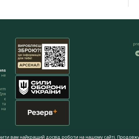
pr
ons
не
orm
Для
м є
 та
 на
 на
чити вам найкращий досвід роботи на нашому сайті. Продовжу