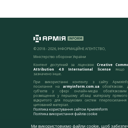
© 2018 - 2026, ІНФОРМАЦІЙНЕ АГЕНТСТВО,
Міністерство оборони України
Контент доступний за ліцензією
Creative Comm
Attribution 4.0 International license
якщо 
зазначено інше.
При використанні контенту з сайту АрміяInf
посилання на
armyinform.com.ua
обов’язкове. 
суб’єктів у сфері онлайн-медіа обов’язкови
розміщення у першому абзаці матеріалу прямого
відкритого для пошукових систем гіперпосилання
цитований матеріал.
Політика користування сайтом АрміяInform
Політика використання файлів cookie
Зауваження та пропозиції по роботі сайту надсилайте
Ми використовуємо файли cookie, щоб забезпе
адресу:
webmaster@armyinform.com.ua