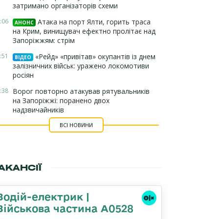
затримано організаторів схеми
:06
Атака на порт Ялти, горить траса
АНОНС
на Крим, винищувач ефектно пролітає над
Запоріжжям: стрім
:51
«Рейд» «привітав» окупантів із днем
ВІДЕО
залізничних військ: уражено локомотиви
росіян
:38
Ворог повторно атакував рятувальників
на Запоріжжі: поранено двох
надзвичайників
ВСІ НОВИНИ
АКАНСІЇ
Водій-електрик |
Військова частина А0528