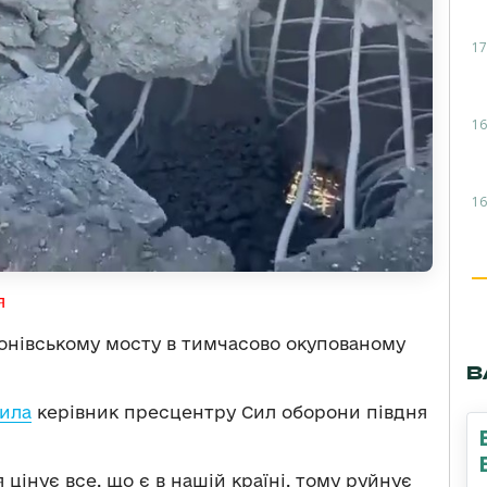
17
16
16
я
тонівському мосту в тимчасово окупованому
В
ила
керівник пресцентру Сил оборони півдня
 цінує все, що є в нашій країні, тому руйнує