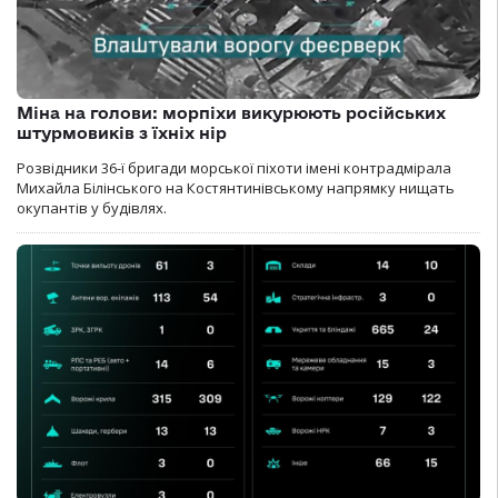
Міна на голови: морпіхи викурюють російських
штурмовиків з їхніх нір
Розвідники 36-ї бригади морської піхоти імені контрадмірала
Михайла Білінського на Костянтинівському напрямку нищать
окупантів у будівлях.