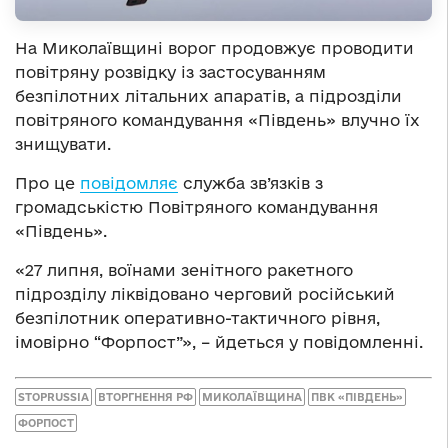
На Миколаївщині ворог продовжує проводити
повітряну розвідку із застосуванням
безпілотних літальних апаратів, а підрозділи
повітряного командування «Південь» влучно їх
знищувати.
Про це
повідомляє
служба зв’язків з
громадськістю Повітряного командування
«Південь».
«27 липня, воїнами зенітного ракетного
підрозділу ліквідовано черговий російський
безпілотник оперативно-тактичного рівня,
імовірно “Форпост”», – йдеться у повідомленні.
STOPRUSSIA
ВТОРГНЕННЯ РФ
МИКОЛАЇВЩИНА
ПВК «ПІВДЕНЬ»
ФОРПОСТ