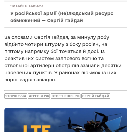
ЧИТАЙТЕ ТАКОЖ:
У російської армії (не)людський ресурс
обмежений — Сергій Гайдай
За словами Сергія Гайдая, за минулу добу
відбито чотири штурму з боку росіян, на
п’ятому напрямку бої точаться й досі. Із
реактивних систем залпового вогню та
ствольної артилерії обстрілів зазнали десятки
населених пунктів. У районах вісьмох із них
ворог задіяв авіацію.
STOPRUSSIA
АГРЕСІЯ РФ
ВТОРГНЕННЯ РФ
СЕРГІЙ ГАЙДАЙ