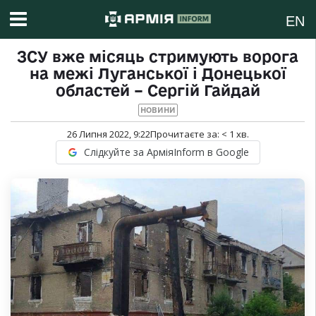
EN
ЗСУ вже місяць стримують ворога
на межі Луганської і Донецької
областей – Сергій Гайдай
НОВИНИ
26 Липня 2022, 9:22
Прочитаєте за:
< 1
хв.
Слідкуйте за АрміяInform в Google