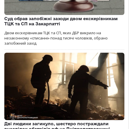
Суд обрав запобіжні заходи двом екскерівникам
ТЦК та СП на Закарпатті
Двом екскерівникам ТЦК та СП, яких ДБР викрило на
незаконному «списанні» понад тисячі чоловіків, обрано
запобіжний захід.
Дві людини загинуло, шестеро постраждали
внаслідок обстрілів рф на Дніпропетровщині