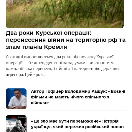
Два роки Курської операції:
перенесення війни на територію рф та
злам планів Кремля
Сьогодні виповнюється два роки від початку Курської
операції — безпрецедентної за задумом і виконанням
кампанії, яка перенесла бойові дії на територію держави-
агресора. Цей крок…
Актор і офіцер Володимир Ращук: «Воєнні
фільми не мають нічого спільного з
війною»
«Це зло має бути переможене»: історія
українця, який пережив російський полон