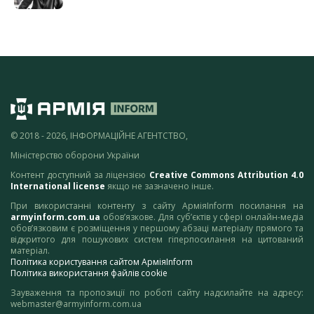
© 2018 - 2026, ІНФОРМАЦІЙНЕ АГЕНТСТВО,
Міністерство оборони України
Контент доступний за ліцензією
Creative Commons Attribution 4.0
International license
якщо не зазначено інше.
При використанні контенту з сайту АрміяInform посилання на
armyinform.com.ua
обов’язкове. Для суб’єктів у сфері онлайн-медіа
обов’язковим є розміщення у першому абзаці матеріалу прямого та
відкритого для пошукових систем гіперпосилання на цитований
матеріал.
Політика користування сайтом АрміяInform
Політика використання файлів cookie
Зауваження та пропозиції по роботі сайту надсилайте на адресу:
webmaster@armyinform.com.ua