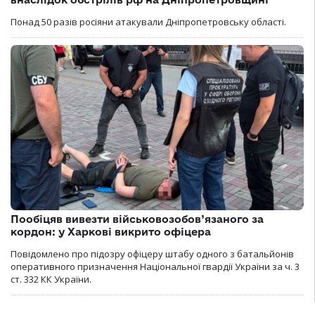
Понад 50 разів росіяни атакували Дніпропетровську області.
Пообіцяв вивезти військовозобов’язаного за
кордон: у Харкові викрито офіцера
Повідомлено про підозру офіцеру штабу одного з батальйонів
оперативного призначення Національної гвардії України за ч. 3
ст. 332 КК України.