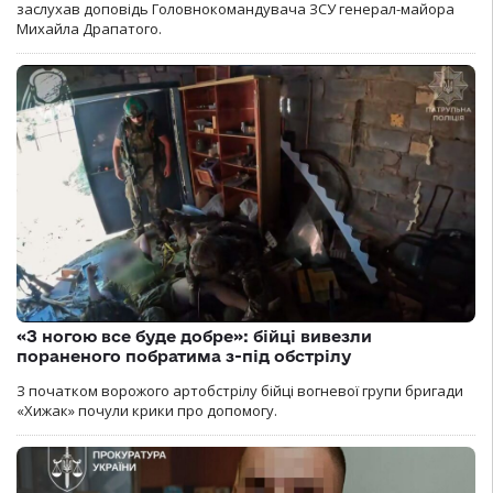
заслухав доповідь Головнокомандувача ЗСУ генерал-майора
Михайла Драпатого.
«З ногою все буде добре»: бійці вивезли
пораненого побратима з-під обстрілу
З початком ворожого артобстрілу бійці вогневої групи бригади
«Хижак» почули крики про допомогу.