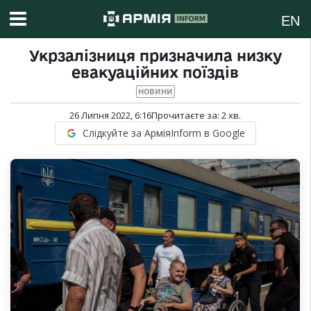
EN
Укрзалізниця призначила низку
евакуаційних поїздів
НОВИНИ
26 Липня 2022, 6:16
Прочитаєте за:
2
хв.
Слідкуйте за АрміяInform в Google