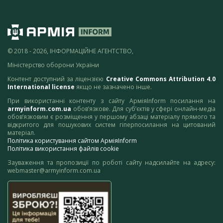
© 2018 - 2026, ІНФОРМАЦІЙНЕ АГЕНТСТВО,
Міністерство оборони України
Контент доступний за ліцензією
Creative Commons Attribution 4.0
International license
якщо не зазначено інше.
При використанні контенту з сайту АрміяInform посилання на
armyinform.com.ua
обов’язкове. Для суб’єктів у сфері онлайн-медіа
обов’язковим є розміщення у першому абзаці матеріалу прямого та
відкритого для пошукових систем гіперпосилання на цитований
матеріал.
Політика користування сайтом АрміяInform
Політика використання файлів cookie
Зауваження та пропозиції по роботі сайту надсилайте на адресу:
webmaster@armyinform.com.ua