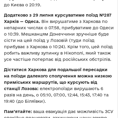
до Києва о 20:19.
Додатково з 29 липня курсуватиме поїзд №287
Харків — Одеса.
Він вирушатиме з Харкова по
непарних числах о 07:58, прибуватиме до Одеси
о 10:39. Мешканцям Донеччини зручніше буде
сісти на цей поїзд у Лозовій (туди поїзд
прибуває з Харкова о 10:24). Крім того, цей поїзд
робить важливу зупинку в Нікополі, який також
усе частіше потерпає від російських обстрілів.
Дістатися Харкова для подальшої пересадки
на поїзди далекого сполучення можна низкою
приміських маршрутів, що курсують від
станції Лозова:
електропоїзди вирушають 6
разів на день, о 05:10, 07:00, 12:44, 15:43, 17:40 та
19:40 (до Біляївки).
Пам’ятайте:
ваша евакуація дає можливість ЗСУ
спокійно працювати, захищаючи нашу землю.