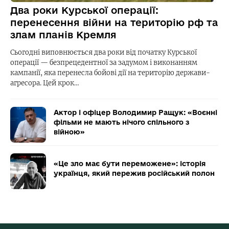
Два роки Курської операції:
перенесення війни на територію рф та
злам планів Кремля
Сьогодні виповнюється два роки від початку Курської
операції — безпрецедентної за задумом і виконанням
кампанії, яка перенесла бойові дії на територію держави-
агресора. Цей крок…
Актор і офіцер Володимир Ращук: «Воєнні
фільми не мають нічого спільного з
війною»
«Це зло має бути переможене»: історія
українця, який пережив російський полон