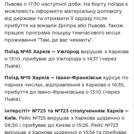
Львова о 17:30 наступної доби. На борту поїзда є
можливість оформити матеріальну допомогу
від держави та отримати її одразу після
прибуття на вокзали Дніпра або Львова. Також
працює програма пошуку тимчасового місця
проживання “Там, де вас чекають”.
Поїзд №45 Харків — Ужгород
вирушає з Харкова
о 13:10, прибуває до Ужгорода о 14:37 (через
Львів).
Поїзд №15 Харків — Івано-Франківськ
курсує по
парних числах, відправлення з Харкова о 16:35,
прибуття до Івано-Франківська о 13:10 (через
Львів).
Інтерсіті+ №725 та №723 сполученням Харків —
Київ.
Рейс №725 вирушає з Харкова щоденно о
08:30 і прибуває до Києва о 15:26. Рейс №723
вирушає з Харкова щоденно о 13:34 та прибуває