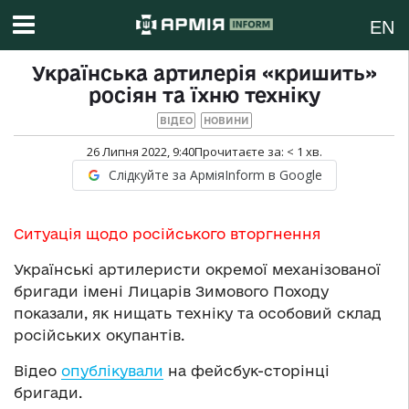
EN
Українська артилерія «кришить»
росіян та їхню техніку
ВІДЕО
НОВИНИ
26 Липня 2022, 9:40
Прочитаєте за:
< 1
хв.
Слідкуйте за АрміяInform в Google
Ситуація щодо російського вторгнення
Українські артилеристи окремої механізованої
бригади імені Лицарів Зимового Походу
показали, як нищать техніку та особовий склад
російських окупантів.
Відео
опублікували
на фейсбук-сторінці
бригади.