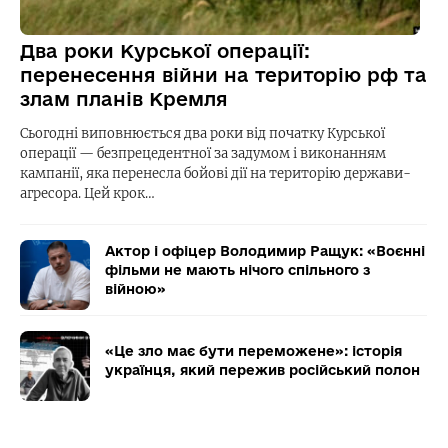
Два роки Курської операції:
перенесення війни на територію рф та
злам планів Кремля
Сьогодні виповнюється два роки від початку Курської
операції — безпрецедентної за задумом і виконанням
кампанії, яка перенесла бойові дії на територію держави-
агресора. Цей крок…
Актор і офіцер Володимир Ращук: «Воєнні
фільми не мають нічого спільного з
війною»
«Це зло має бути переможене»: історія
українця, який пережив російський полон