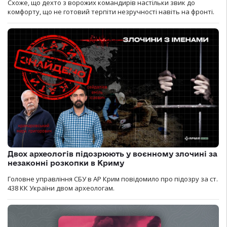
Схоже, що дехто з ворожих командирів настільки звик до
комфорту, що не готовий терпіти незручності навіть на фронті.
Двох археологів підозрюють у воєнному злочині за
незаконні розкопки в Криму
Головне управління СБУ в АР Крим повідомило про підозру за ст.
438 КК України двом археологам.