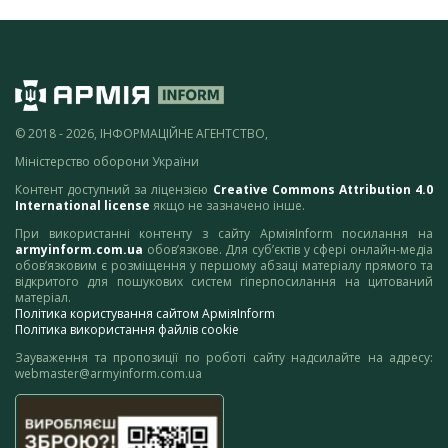
© 2018 - 2026, ІНФОРМАЦІЙНЕ АГЕНТСТВО,
Міністерство оборони України
Контент доступний за ліцензією
Creative Commons Attribution 4.0
International license
якщо не зазначено інше.
При використанні контенту з сайту АрміяInform посилання на
armyinform.com.ua
обов’язкове. Для суб’єктів у сфері онлайн-медіа
обов’язковим є розміщення у першому абзаці матеріалу прямого та
відкритого для пошукових систем гіперпосилання на цитований
матеріал.
Політика користування сайтом АрміяInform
Політика використання файлів cookie
Зауваження та пропозиції по роботі сайту надсилайте на адресу:
webmaster@armyinform.com.ua