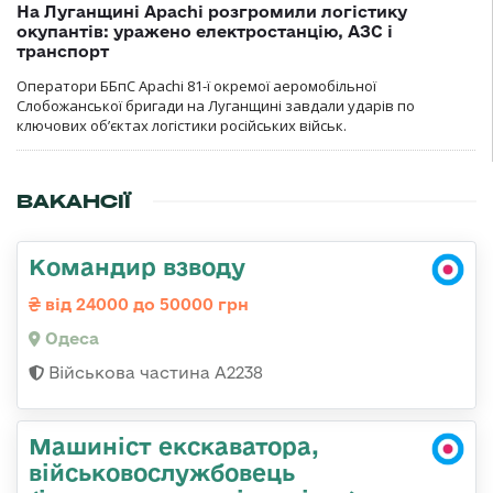
На Луганщині Apachi розгромили логістику
окупантів: уражено електростанцію, АЗС і
транспорт
Оператори ББпС Apachi 81-ї окремої аеромобільної
Слобожанської бригади на Луганщині завдали ударів по
ключових об’єктах логістики російських військ.
ВАКАНСІЇ
Командир взводу
від 24000 до 50000 грн
Одеса
Військова частина А2238
Машиніст екскаватора,
військовослужбовець