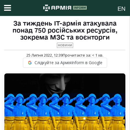
EN
За тиждень ІТ-армія атакувала
понад 750 російських ресурсів,
зокрема МЗС та воєнторги
НОВИНИ
25 Липня 2022, 12:39
Прочитаєте за:
< 1
хв.
Слідкуйте за АрміяInform в Google