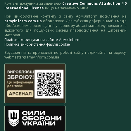
Контент доступний за ліцензією
Creative Commons Attribution 4.0
International license
якщо не зазначено інше.
При використанні контенту з сайту АрміяInform посилання на
armyinform.com.ua
обов’язкове. Для суб’єктів у сфері онлайн-медіа
обов’язковим є розміщення у першому абзаці матеріалу прямого та
відкритого для пошукових систем гіперпосилання на цитований
матеріал.
Політика користування сайтом АрміяInform
Політика використання файлів cookie
Зауваження та пропозиції по роботі сайту надсилайте на адресу:
webmaster@armyinform.com.ua