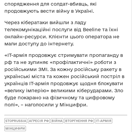
спорядження для солдат-вбивць, які
продовжують вести війну в Україні.
Через кібератаки вийшли з ладу
телекомунікаційні послуги від Beeline та їхні
онлайн-ресурси. Клієнти цього оператора не
мали доступу до інтернету.
«IT-армія продовжує стримувати пропаганду в
рф та не зупиняє «профілактичні» роботи з
російськими ЗМІ. За кожну російську ракету в
українські міста та кожен російський постріл в
українців ІТ-армія продовжує щодня блокувати
«велику імперію» великими кіберударами. Зло
буде покарано на фізичному та цифровому
полі», – наголосили у Мінцифри.
STOPRUSSIA
АГРЕСІЯ РФ
ВІЙНА
ВТОРГНЕННЯ РФ
ІТ-АРМІЯ
МІНЦИФРИ