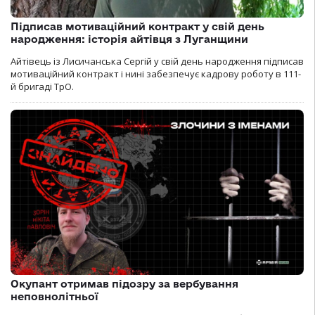
Підписав мотиваційний контракт у свій день
народження: історія айтівця з Луганщини
Айтівець із Лисичанська Сергій у свій день народження підписав
мотиваційний контракт і нині забезпечує кадрову роботу в 111-
й бригаді ТрО.
Окупант отримав підозру за вербування
неповнолітньої