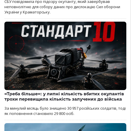
СБУ повідомила про підозру окупанту, який завербував
неповнолітню для собору даних про дислокацію Сил оборони
України у Краматорську.
«Треба більше»: у липні кількість вбитих окупантів
трохи перевищила кількість залучених до війська
За минулий місяць було знищено 30 957 російських солдатів, тоді
як поповнення становило 29 800 осіб.