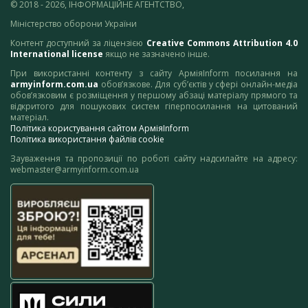
© 2018 - 2026, ІНФОРМАЦІЙНЕ АГЕНТСТВО,
Міністерство оборони України
Контент доступний за ліцензією
Creative Commons Attribution 4.0
International license
якщо не зазначено інше.
При використанні контенту з сайту АрміяInform посилання на
armyinform.com.ua
обов’язкове. Для суб’єктів у сфері онлайн-медіа
обов’язковим є розміщення у першому абзаці матеріалу прямого та
відкритого для пошукових систем гіперпосилання на цитований
матеріал.
Політика користування сайтом АрміяInform
Політика використання файлів cookie
Зауваження та пропозиції по роботі сайту надсилайте на адресу:
webmaster@armyinform.com.ua